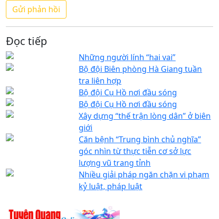
Đọc tiếp
Những người lính “hai vai”
Bộ đội Biên phòng Hà Giang tuần
tra liên hợp
Bộ đội Cụ Hồ nơi đầu sóng
Bộ đội Cụ Hồ nơi đầu sóng
Xây dựng “thế trận lòng dân” ở biên
giới
Căn bệnh “Trung bình chủ nghĩa”
góc nhìn từ thực tiễn cơ sở lực
lượng vũ trang tỉnh
Nhiều giải pháp ngăn chặn vi phạm
kỷ luật, pháp luật