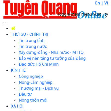
En |
Vi
Toggle main menu visibility
THỜI SỰ - CHÍNH TRỊ
Tin trong tỉnh
Tin trong nước
Xây dựng Đảng - Nhà nước - MTTQ
Bảo vệ nền tảng tư tưởng của Đảng
Đạo đức Hồ Chí Minh
KINH TẾ
Công nghiệp
Nông-Lâm nghiệp
Thương mại - Dịch vụ
Đầu tư
Nông thôn mới
XÃ HỘI