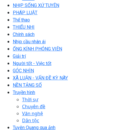
NHỊP SỐNG XỨ TUYÊN
PHÁP LUẬT
Thể thao
THIẾU NHI
Chính sách
Nhịp cầu nhân ái
ỐNG KÍNH PHÓNG VIÊN
Giải trí
Người tốt - Việc tốt
GÓC NHÌN
XÃ LUẬN - VẤN ĐỀ KỲ NÀY
NỀN TẢNG SỐ
Truyền hình
Thời sự
Chuyên đề
Văn nghệ
Dân tộc
Tuyên Quang qua ảnh