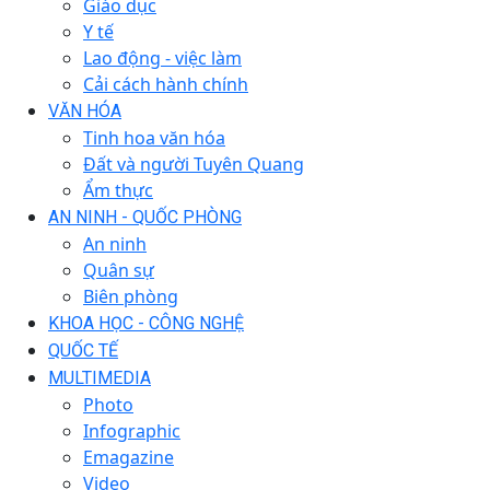
Giáo dục
Y tế
Lao động - việc làm
Cải cách hành chính
VĂN HÓA
Tinh hoa văn hóa
Đất và người Tuyên Quang
Ẩm thực
AN NINH - QUỐC PHÒNG
An ninh
Quân sự
Biên phòng
KHOA HỌC - CÔNG NGHỆ
QUỐC TẾ
MULTIMEDIA
Photo
Infographic
Emagazine
Video