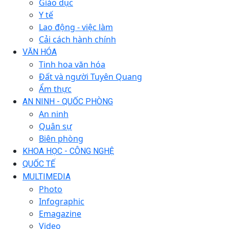
Giáo dục
Y tế
Lao động - việc làm
Cải cách hành chính
VĂN HÓA
Tinh hoa văn hóa
Đất và người Tuyên Quang
Ẩm thực
AN NINH - QUỐC PHÒNG
An ninh
Quân sự
Biên phòng
KHOA HỌC - CÔNG NGHỆ
QUỐC TẾ
MULTIMEDIA
Photo
Infographic
Emagazine
Video