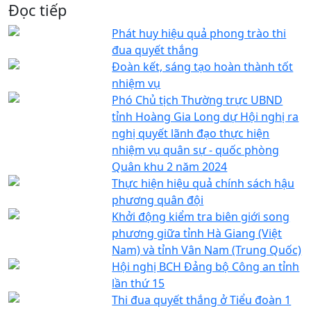
Đọc tiếp
Phát huy hiệu quả phong trào thi
đua quyết thắng
Đoàn kết, sáng tạo hoàn thành tốt
nhiệm vụ
Phó Chủ tịch Thường trực UBND
tỉnh Hoàng Gia Long dự Hội nghị ra
nghị quyết lãnh đạo thực hiện
nhiệm vụ quân sự - quốc phòng
Quân khu 2 năm 2024
Thực hiện hiệu quả chính sách hậu
phương quân đội
Khởi động kiểm tra biên giới song
phương giữa tỉnh Hà Giang (Việt
Nam) và tỉnh Vân Nam (Trung Quốc)
Hội nghị BCH Đảng bộ Công an tỉnh
lần thứ 15
Thi đua quyết thắng ở Tiểu đoàn 1