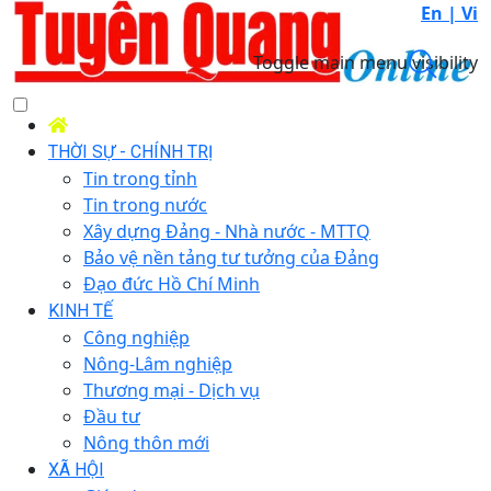
En |
Vi
Toggle main menu visibility
THỜI SỰ - CHÍNH TRỊ
Tin trong tỉnh
Tin trong nước
Xây dựng Đảng - Nhà nước - MTTQ
Bảo vệ nền tảng tư tưởng của Đảng
Đạo đức Hồ Chí Minh
KINH TẾ
Công nghiệp
Nông-Lâm nghiệp
Thương mại - Dịch vụ
Đầu tư
Nông thôn mới
XÃ HỘI