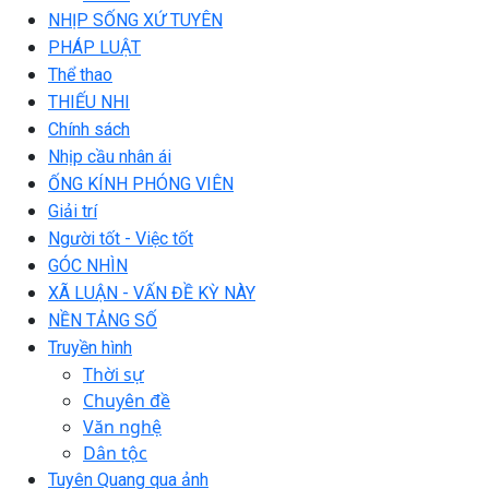
NHỊP SỐNG XỨ TUYÊN
PHÁP LUẬT
Thể thao
THIẾU NHI
Chính sách
Nhịp cầu nhân ái
ỐNG KÍNH PHÓNG VIÊN
Giải trí
Người tốt - Việc tốt
GÓC NHÌN
XÃ LUẬN - VẤN ĐỀ KỲ NÀY
NỀN TẢNG SỐ
Truyền hình
Thời sự
Chuyên đề
Văn nghệ
Dân tộc
Tuyên Quang qua ảnh