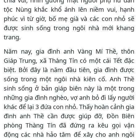
chia vui, nhìn gương mặt người phụ nữ dân
tộc Nùng khắc khổ ánh lên niềm vui, hạnh
phúc vì từ giờ, bố mẹ già và các con nhỏ sẽ
được sinh sống trong ngôi nhà mới khang
trang.
Năm nay, gia đình anh Vàng Mí Thề, thôn
Giáp Trung, xã Thàng Tín có một cái Tết đặc
biệt. Bởi đây là năm đầu tiên, gia đình được
sống trong một ngôi nhà kiên cố. Anh Thề
sinh sống ở bản giáp biên này là một trong
những gia đình nghèo, vợ anh bỏ đi lấy người
khác để lại 3 đứa con nhỏ. Thấy hoàn cảnh gia
đình anh Thề cần được giúp đỡ, Đồn Biên
phòng Thàng Tín đã đứng ra kêu gọi vận
động các nhà hảo tâm để xây cho anh ngôi