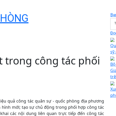
PHÒNG
Bạ
T
Đọc
Qu
sỹ
 trong công tác phối
Bộ
Gi
trê
Xu
ph
hiệu quả công tác quân sự - quốc phòng địa phương
nh hình mới; tạo sự chủ động trong phối hợp công tác
 khai các nội dung liên quan trực tiếp đến công tác