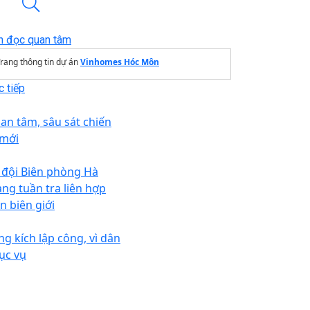
n đọc quan tâm
rang thông tin dự án
Vinhomes Hóc Môn
 tiếp
an tâm, sâu sát chiến
 mới
 đội Biên phòng Hà
ang tuần tra liên hợp
n biên giới
ng kích lập công, vì dân
ục vụ