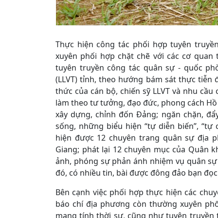
Thực hiện công tác phối hợp tuyên truyề
xuyên phối hợp chặt chẽ với các cơ quan 
tuyên truyền công tác quân sự - quốc ph
(LLVT) tỉnh, theo hướng bám sát thực tiễn 
thức của cán bộ, chiến sỹ LLVT và nhu cầu
làm theo tư tưởng, đạo đức, phong cách Hồ C
xây dựng, chỉnh đốn Đảng; ngăn chặn, đẩy l
sống, những biểu hiện “tự diễn biến”, “tự
hiện được 12 chuyên trang quân sự địa 
Giang; phát lại 12 chuyên mục của Quân khu
ảnh, phóng sự phản ánh nhiệm vụ quân sự 
đó, có nhiều tin, bài được đông đảo bạn đọc
Bên cạnh việc phối hợp thực hiện các chu
báo chí địa phương còn thường xuyên phố
mang tính thời sự, cũng như tuyên truyền