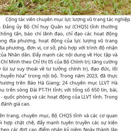
Cộng tác viên chuyên mục lực lượng vũ trang tác nghiệp t
n Đảng ủy Bộ Chỉ huy Quân sự (CHQS) tỉnh thường
thông tấn, báo chí lãnh đạo, chỉ đạo các hoạt động
òng địa phương, hoạt động của lực lượng vũ trang
địa phương, đơn vị, cơ sở, phù hợp với trình độ nhận
 của Nhân dân. Đẩy mạnh các nội dung về Học tập và
hí Minh theo Chỉ thị 05 của Bộ Chính trị; tăng cường
ùi sự suy thoái về tư tưởng chính trị, đạo đức, lối
 chuyển hóa” trong nội bộ. Trong năm 2023, đã thực
phương trên Báo Hà Giang; 24 chuyên mục LLVT Hà
 trên sóng Đài PT-TH tỉnh; với tổng số 650 tin, bài,
- quốc phòng và các hoạt động của LLVT tỉnh. Trong
 đánh giá cao.
yên trang, chuyên mục, Bộ CHQS tỉnh và các cơ quan
i hợp chặt chẽ, đẩy mạnh tuyên truyền các sự kiện
 theo các đợt cao điểm nhân kỷ niệm Ngày thành lập