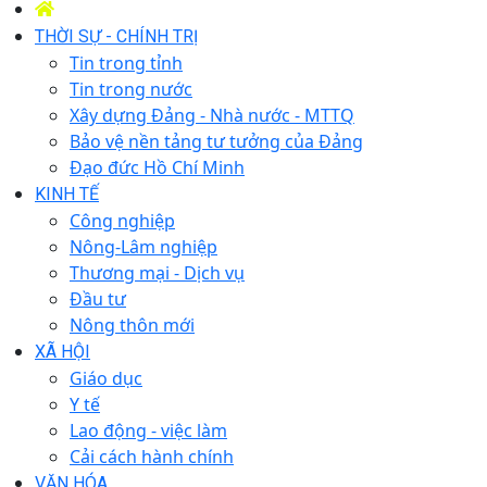
THỜI SỰ - CHÍNH TRỊ
Tin trong tỉnh
Tin trong nước
Xây dựng Đảng - Nhà nước - MTTQ
Bảo vệ nền tảng tư tưởng của Đảng
Đạo đức Hồ Chí Minh
KINH TẾ
Công nghiệp
Nông-Lâm nghiệp
Thương mại - Dịch vụ
Đầu tư
Nông thôn mới
XÃ HỘI
Giáo dục
Y tế
Lao động - việc làm
Cải cách hành chính
VĂN HÓA