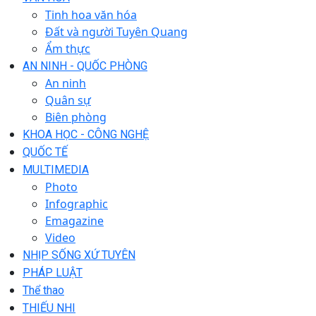
Tinh hoa văn hóa
Đất và người Tuyên Quang
Ẩm thực
AN NINH - QUỐC PHÒNG
An ninh
Quân sự
Biên phòng
KHOA HỌC - CÔNG NGHỆ
QUỐC TẾ
MULTIMEDIA
Photo
Infographic
Emagazine
Video
NHỊP SỐNG XỨ TUYÊN
PHÁP LUẬT
Thể thao
THIẾU NHI