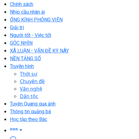
Chính sách
Nhịp cầu nhân ái
ỐNG KÍNH PHÓNG VIÊN
Giải trí
Người tốt - Việc tốt
GÓC NHÌN
XÃ LUẬN - VẤN ĐỀ KỲ NÀY
NỀN TẢNG SỐ
Truyền hình
Thời sự
Chuyên đề
Văn nghệ
Dân tộc
Tuyên Quang qua ảnh
Thông tin quảng bá
Học tập theo Bác