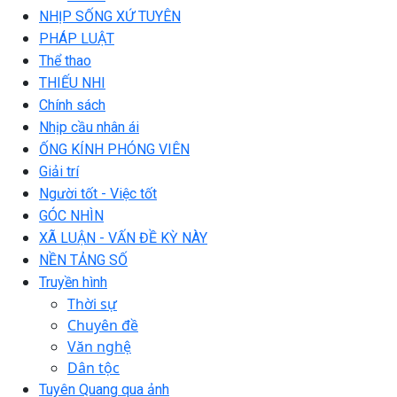
NHỊP SỐNG XỨ TUYÊN
PHÁP LUẬT
Thể thao
THIẾU NHI
Chính sách
Nhịp cầu nhân ái
ỐNG KÍNH PHÓNG VIÊN
Giải trí
Người tốt - Việc tốt
GÓC NHÌN
XÃ LUẬN - VẤN ĐỀ KỲ NÀY
NỀN TẢNG SỐ
Truyền hình
Thời sự
Chuyên đề
Văn nghệ
Dân tộc
Tuyên Quang qua ảnh