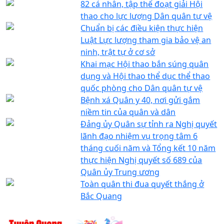
82 cá nhân, tập thể đoạt giải Hội
thao cho lực lượng Dân quân tự vệ
Chuẩn bị các điều kiện thực hiện
Luật Lực lượng tham gia bảo vệ an
ninh, trật tự ở cơ sở
Khai mạc Hội thao bắn súng quân
dụng và Hội thao thể dục thể thao
quốc phòng cho Dân quân tự vệ
Bệnh xá Quân y 40, nơi gửi gắm
niềm tin của quân và dân
Đảng ủy Quân sự tỉnh ra Nghị quyết
lãnh đạo nhiệm vụ trọng tâm 6
tháng cuối năm và Tổng kết 10 năm
thực hiện Nghị quyết số 689 của
Quân ủy Trung ương
Toàn quân thi đua quyết thắng ở
Bắc Quang