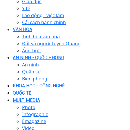
Giáo dục
Y tế
Lao động - việc làm
Cải cách hành chính
VĂN HÓA
Tinh hoa văn hóa
Đất và người Tuyên Quang
Ẩm thực
AN NINH - QUỐC PHÒNG
An ninh
Quân sự
Biên phòng
KHOA HỌC - CÔNG NGHỆ
QUỐC TẾ
MULTIMEDIA
Photo
Infographic
Emagazine
Video