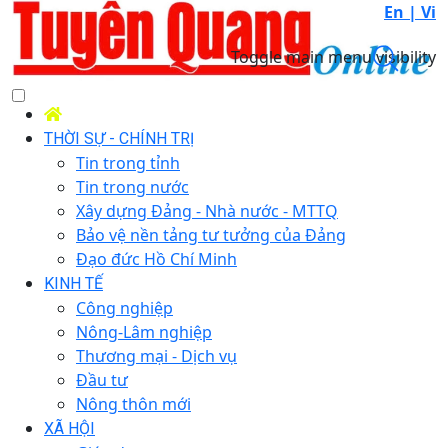
En |
Vi
Toggle main menu visibility
THỜI SỰ - CHÍNH TRỊ
Tin trong tỉnh
Tin trong nước
Xây dựng Đảng - Nhà nước - MTTQ
Bảo vệ nền tảng tư tưởng của Đảng
Đạo đức Hồ Chí Minh
KINH TẾ
Công nghiệp
Nông-Lâm nghiệp
Thương mại - Dịch vụ
Đầu tư
Nông thôn mới
XÃ HỘI