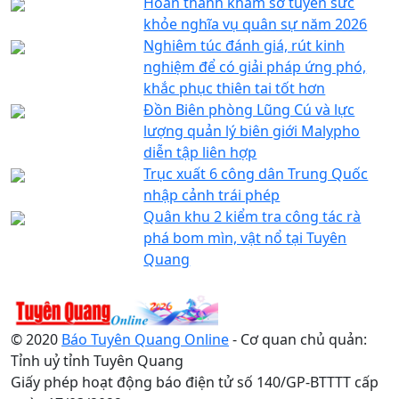
Hoàn thành khám sơ tuyển sức
khỏe nghĩa vụ quân sự năm 2026
Nghiêm túc đánh giá, rút kinh
nghiệm để có giải pháp ứng phó,
khắc phục thiên tai tốt hơn
Đồn Biên phòng Lũng Cú và lực
lượng quản lý biên giới Malypho
diễn tập liên hợp
Trục xuất 6 công dân Trung Quốc
nhập cảnh trái phép
Quân khu 2 kiểm tra công tác rà
phá bom mìn, vật nổ tại Tuyên
Quang
© 2020
Báo Tuyên Quang Online
- Cơ quan chủ quản:
Tỉnh uỷ tỉnh Tuyên Quang
Giấy phép hoạt động báo điện tử số 140/GP-BTTTT cấp