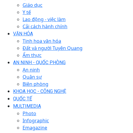
Giáo dục
Y tế
Lao động - việc làm
Cải cách hành chính
VĂN HÓA
Tinh hoa văn hóa
Đất và người Tuyên Quang
Ẩm thực
AN NINH - QUỐC PHÒNG
An ninh
Quân sự
Biên phòng
KHOA HỌC - CÔNG NGHỆ
QUỐC TẾ
MULTIMEDIA
Photo
Infographic
Emagazine