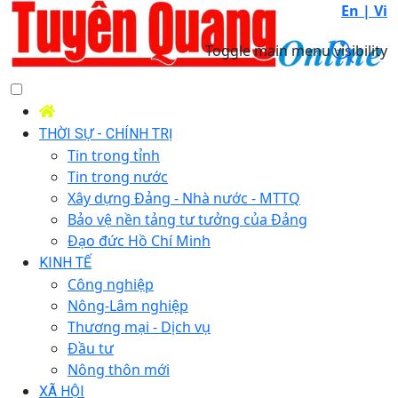
En |
Vi
Toggle main menu visibility
THỜI SỰ - CHÍNH TRỊ
Tin trong tỉnh
Tin trong nước
Xây dựng Đảng - Nhà nước - MTTQ
Bảo vệ nền tảng tư tưởng của Đảng
Đạo đức Hồ Chí Minh
KINH TẾ
Công nghiệp
Nông-Lâm nghiệp
Thương mại - Dịch vụ
Đầu tư
Nông thôn mới
XÃ HỘI