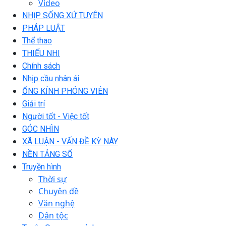
Video
NHỊP SỐNG XỨ TUYÊN
PHÁP LUẬT
Thể thao
THIẾU NHI
Chính sách
Nhịp cầu nhân ái
ỐNG KÍNH PHÓNG VIÊN
Giải trí
Người tốt - Việc tốt
GÓC NHÌN
XÃ LUẬN - VẤN ĐỀ KỲ NÀY
NỀN TẢNG SỐ
Truyền hình
Thời sự
Chuyên đề
Văn nghệ
Dân tộc