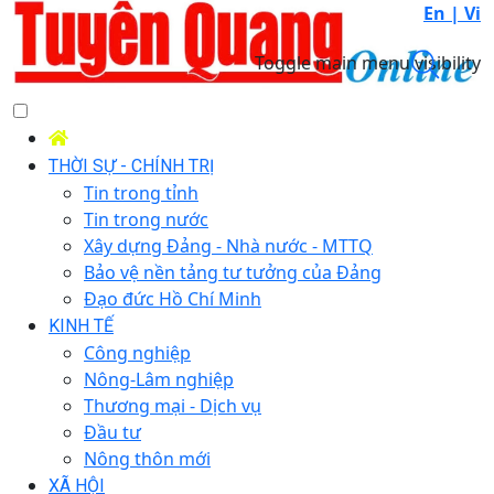
En |
Vi
Toggle main menu visibility
THỜI SỰ - CHÍNH TRỊ
Tin trong tỉnh
Tin trong nước
Xây dựng Đảng - Nhà nước - MTTQ
Bảo vệ nền tảng tư tưởng của Đảng
Đạo đức Hồ Chí Minh
KINH TẾ
Công nghiệp
Nông-Lâm nghiệp
Thương mại - Dịch vụ
Đầu tư
Nông thôn mới
XÃ HỘI