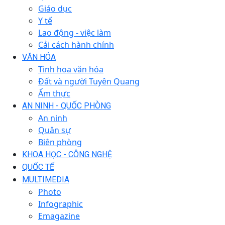
Giáo dục
Y tế
Lao động - việc làm
Cải cách hành chính
VĂN HÓA
Tinh hoa văn hóa
Đất và người Tuyên Quang
Ẩm thực
AN NINH - QUỐC PHÒNG
An ninh
Quân sự
Biên phòng
KHOA HỌC - CÔNG NGHỆ
QUỐC TẾ
MULTIMEDIA
Photo
Infographic
Emagazine