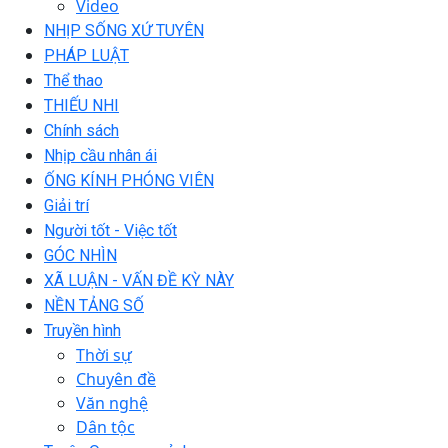
Video
NHỊP SỐNG XỨ TUYÊN
PHÁP LUẬT
Thể thao
THIẾU NHI
Chính sách
Nhịp cầu nhân ái
ỐNG KÍNH PHÓNG VIÊN
Giải trí
Người tốt - Việc tốt
GÓC NHÌN
XÃ LUẬN - VẤN ĐỀ KỲ NÀY
NỀN TẢNG SỐ
Truyền hình
Thời sự
Chuyên đề
Văn nghệ
Dân tộc