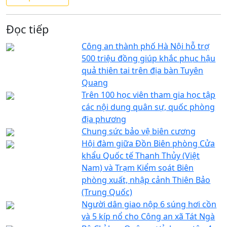
Đọc tiếp
Công an thành phố Hà Nội hỗ trợ
500 triệu đồng giúp khắc phục hậu
quả thiên tai trên địa bàn Tuyên
Quang
Trên 100 học viên tham gia học tập
các nội dung quân sự, quốc phòng
địa phương
Chung sức bảo vệ biên cương
Hội đàm giữa Đồn Biên phòng Cửa
khẩu Quốc tế Thanh Thủy (Việt
Nam) và Trạm Kiểm soát Biên
phòng xuất, nhập cảnh Thiên Bảo
(Trung Quốc)
Người dân giao nộp 6 súng hơi cồn
và 5 kíp nổ cho Công an xã Tát Ngà