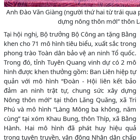
Anh Đào Văn Giàng (người thứ hai từ trái qua p
dựng nông thôn mới” thôn Lă
Tại hội nghị, Bộ trưởng Bộ Công an tặng Bằng
khen cho 71 mô hình tiêu biểu, xuất sắc trong
phong trào Toàn dân bảo vệ an ninh Tổ quốc.
Trong đó, tỉnh Tuyên Quang vinh dự có 2 mô
hình được khen thưởng gồm: Ban Liên hiệp tự
quản với mô hình “Đoàn - Hội liên kết bảo
đảm an ninh trật tự, chung sức xây dựng
Nông thôn mới” tại thôn Lăng Quăng, xã Tri
Phú và mô hình “Làng Mông ba không, năm
cùng” tại xóm Khau Bung, thôn Thíp, xã Bằng
Hành. Hai mô hình đã phát huy hiệu quả
trong tuyên truyền, vận động Nhân dân chấp