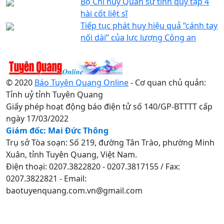
Bộ Chỉ huy Quân sự tỉnh quy tập 4
hài cốt liệt sĩ
Tiếp tục phát huy hiệu quả “cánh tay
nối dài” của lực lượng Công an
© 2020
Báo Tuyên Quang Online
- Cơ quan chủ quản:
Tỉnh uỷ tỉnh Tuyên Quang
Giấy phép hoạt động báo điện tử số 140/GP-BTTTT cấp
ngày 17/03/2022
Giám đốc: Mai Đức Thông
Trụ sở Tòa soạn: Số 219, đường Tân Trào, phường Minh
Xuân, tỉnh Tuyên Quang, Việt Nam.
Điện thoại: 0207.3822820 - 0207.3817155 / Fax:
0207.3822821 - Email:
baotuyenquang.com.vn@gmail.com