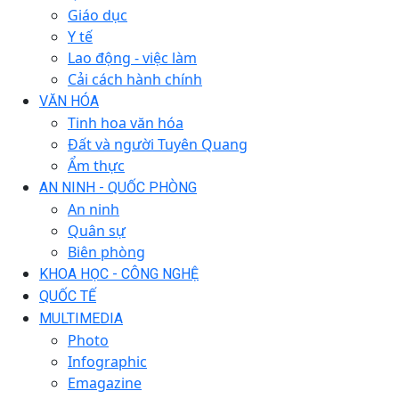
Giáo dục
Y tế
Lao động - việc làm
Cải cách hành chính
VĂN HÓA
Tinh hoa văn hóa
Đất và người Tuyên Quang
Ẩm thực
AN NINH - QUỐC PHÒNG
An ninh
Quân sự
Biên phòng
KHOA HỌC - CÔNG NGHỆ
QUỐC TẾ
MULTIMEDIA
Photo
Infographic
Emagazine