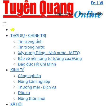
En |
Vi
Toggle main menu visibility
THỜI SỰ - CHÍNH TRỊ
Tin trong tỉnh
Tin trong nước
Xây dựng Đảng - Nhà nước - MTTQ
Bảo vệ nền tảng tư tưởng của Đảng
Đạo đức Hồ Chí Minh
KINH TẾ
Công nghiệp
Nông-Lâm nghiệp
Thương mại - Dịch vụ
Đầu tư
Nông thôn mới
XÃ HỘI