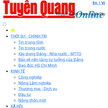
En |
Vi
Toggle main menu visibility
THỜI SỰ - CHÍNH TRỊ
Tin trong tỉnh
Tin trong nước
Xây dựng Đảng - Nhà nước - MTTQ
Bảo vệ nền tảng tư tưởng của Đảng
Đạo đức Hồ Chí Minh
KINH TẾ
Công nghiệp
Nông-Lâm nghiệp
Thương mại - Dịch vụ
Đầu tư
Nông thôn mới
XÃ HỘI