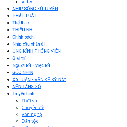
Video
NHỊP SỐNG XỨ TUYÊN
PHÁP LUẬT
Thể thao
THIẾU NHI
Chính sách
Nhịp cầu nhân ái
ỐNG KÍNH PHÓNG VIÊN
Giải trí
Người tốt - Việc tốt
GÓC NHÌN
XÃ LUẬN - VẤN ĐỀ KỲ NÀY
NỀN TẢNG SỐ
Truyền hình
Thời sự
Chuyên đề
Văn nghệ
Dân tộc