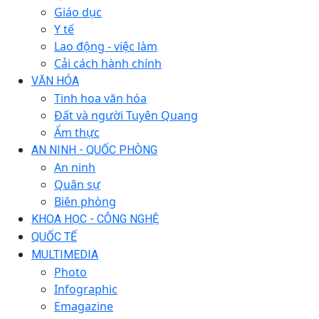
Giáo dục
Y tế
Lao động - việc làm
Cải cách hành chính
VĂN HÓA
Tinh hoa văn hóa
Đất và người Tuyên Quang
Ẩm thực
AN NINH - QUỐC PHÒNG
An ninh
Quân sự
Biên phòng
KHOA HỌC - CÔNG NGHỆ
QUỐC TẾ
MULTIMEDIA
Photo
Infographic
Emagazine