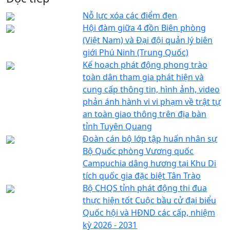
Nỗ lực xóa các điểm đen
Hội đàm giữa 4 đồn Biên phòng
(Việt Nam) và Đại đội quản lý biên
giới Phú Ninh (Trung Quốc)
Kế hoạch phát động phong trào
toàn dân tham gia phát hiện và
cung cấp thông tin, hình ảnh, video
phản ánh hành vi vi phạm về trật tự
an toàn giao thông trên địa bàn
tỉnh Tuyên Quang
Đoàn cán bộ lớp tập huấn nhân sự
Bộ Quốc phòng Vương quốc
Campuchia dâng hương tại Khu Di
tích quốc gia đặc biệt Tân Trào
Bộ CHQS tỉnh phát động thi đua
thực hiện tốt Cuộc bầu cử đại biểu
Quốc hội và HĐND các cấp, nhiệm
kỳ 2026 - 2031