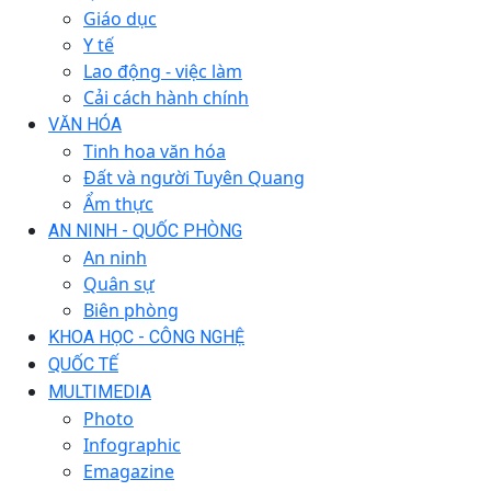
Giáo dục
Y tế
Lao động - việc làm
Cải cách hành chính
VĂN HÓA
Tinh hoa văn hóa
Đất và người Tuyên Quang
Ẩm thực
AN NINH - QUỐC PHÒNG
An ninh
Quân sự
Biên phòng
KHOA HỌC - CÔNG NGHỆ
QUỐC TẾ
MULTIMEDIA
Photo
Infographic
Emagazine