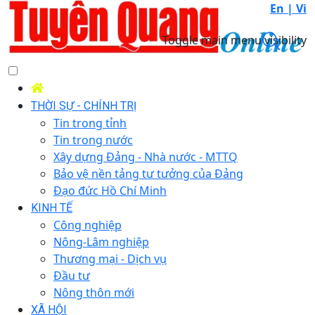
En |
Vi
Toggle main menu visibility
THỜI SỰ - CHÍNH TRỊ
Tin trong tỉnh
Tin trong nước
Xây dựng Đảng - Nhà nước - MTTQ
Bảo vệ nền tảng tư tưởng của Đảng
Đạo đức Hồ Chí Minh
KINH TẾ
Công nghiệp
Nông-Lâm nghiệp
Thương mại - Dịch vụ
Đầu tư
Nông thôn mới
XÃ HỘI