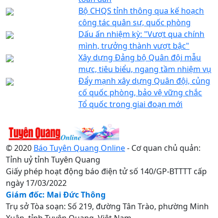
Bộ CHQS tỉnh thông qua kế hoạch
công tác quân sự, quốc phòng
Dấu ấn nhiệm kỳ: "Vượt qua chính
mình, trưởng thành vượt bậc"
Xây dựng Đảng bộ Quân đội mẫu
mực, tiêu biểu, ngang tầm nhiệm vụ
Đẩy mạnh xây dựng Quân đội, củng
cố quốc phòng, bảo vệ vững chắc
Tổ quốc trong giai đoạn mới
© 2020
Báo Tuyên Quang Online
- Cơ quan chủ quản:
Tỉnh uỷ tỉnh Tuyên Quang
Giấy phép hoạt động báo điện tử số 140/GP-BTTTT cấp
ngày 17/03/2022
Giám đốc: Mai Đức Thông
Trụ sở Tòa soạn: Số 219, đường Tân Trào, phường Minh
Xuân, tỉnh Tuyên Quang, Việt Nam.