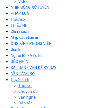
Video
NHỊP SỐNG XỨ TUYÊN
PHÁP LUẬT
Thể thao
THIẾU NHI
Chính sách
Nhịp cầu nhân ái
ỐNG KÍNH PHÓNG VIÊN
Giải trí
Người tốt - Việc tốt
GÓC NHÌN
XÃ LUẬN - VẤN ĐỀ KỲ NÀY
NỀN TẢNG SỐ
Truyền hình
Thời sự
Chuyên đề
Văn nghệ
Dân tộc