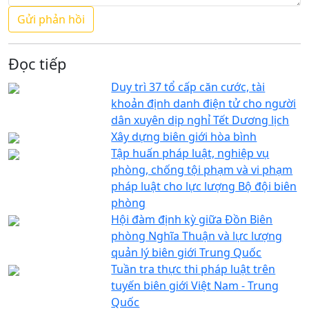
Đọc tiếp
Duy trì 37 tổ cấp căn cước, tài
khoản định danh điện tử cho người
dân xuyên dịp nghỉ Tết Dương lịch
Xây dựng biên giới hòa bình
Tập huấn pháp luật, nghiệp vụ
phòng, chống tội phạm và vi phạm
pháp luật cho lực lượng Bộ đội biên
phòng
Hội đàm định kỳ giữa Đồn Biên
phòng Nghĩa Thuận và lực lượng
quản lý biên giới Trung Quốc
Tuần tra thực thi pháp luật trên
tuyến biên giới Việt Nam - Trung
Quốc