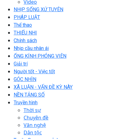
Video
NHỊP SỐNG XỨ TUYÊN
PHÁP LUẬT
Thể thao
THIẾU NHI
Chính sách
Nhịp cầu nhân ái
ỐNG KÍNH PHÓNG VIÊN
Giải trí
Người tốt - Việc tốt
GÓC NHÌN
XÃ LUẬN - VẤN ĐỀ KỲ NÀY
NỀN TẢNG SỐ
Truyền hình
Thời sự
Chuyên đề
Văn nghệ
Dân tộc