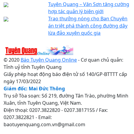
Tuyên Quang – Văn Sơn tăng cường
hợp tác quản lý biên giới
Trao thưởng nóng cho Ban Chuyên
án triệt phá thành công đường dây
lừa đảo xuyên quốc gia
© 2020
Báo Tuyên Quang Online
- Cơ quan chủ quản:
Tỉnh uỷ tỉnh Tuyên Quang
Giấy phép hoạt động báo điện tử số 140/GP-BTTTT cấp
ngày 17/03/2022
Giám đốc: Mai Đức Thông
Trụ sở Tòa soạn: Số 219, đường Tân Trào, phường Minh
Xuân, tỉnh Tuyên Quang, Việt Nam.
Điện thoại: 0207.3822820 - 0207.3817155 / Fax:
0207.3822821 - Email:
baotuyenquang.com.vn@gmail.com