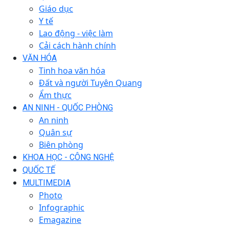
Giáo dục
Y tế
Lao động - việc làm
Cải cách hành chính
VĂN HÓA
Tinh hoa văn hóa
Đất và người Tuyên Quang
Ẩm thực
AN NINH - QUỐC PHÒNG
An ninh
Quân sự
Biên phòng
KHOA HỌC - CÔNG NGHỆ
QUỐC TẾ
MULTIMEDIA
Photo
Infographic
Emagazine