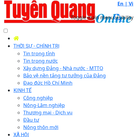
En |
Vi
Toggle main menu visibility
THỜI SỰ - CHÍNH TRỊ
Tin trong tỉnh
Tin trong nước
Xây dựng Đảng - Nhà nước - MTTQ
Bảo vệ nền tảng tư tưởng của Đảng
Đạo đức Hồ Chí Minh
KINH TẾ
Công nghiệp
Nông-Lâm nghiệp
Thương mại - Dịch vụ
Đầu tư
Nông thôn mới
XÃ HỘI