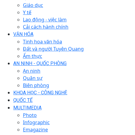
Giáo dục
Y tế
Lao động - việc làm
Cải cách hành chính
VĂN HÓA
Tinh hoa văn hóa
Đất và người Tuyên Quang
Ẩm thực
AN NINH - QUỐC PHÒNG
An ninh
Quân sự
Biên phòng
KHOA HỌC - CÔNG NGHỆ
QUỐC TẾ
MULTIMEDIA
Photo
Infographic
Emagazine