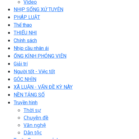
Video
NHỊP SỐNG XỨ TUYÊN
PHÁP LUẬT
Thể thao
THIẾU NHI
Chính sách
Nhịp cầu nhân ái
ỐNG KÍNH PHÓNG VIÊN
Giải trí
Người tốt - Việc tốt
GÓC NHÌN
XÃ LUẬN - VẤN ĐỀ KỲ NÀY
NỀN TẢNG SỐ
Truyền hình
Thời sự
Chuyên đề
Văn nghệ
Dân tộc