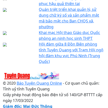
phục hậu quả thiên tai
Quán triệt triển khai quản lý, sử
dụng chữ ký số và sản phẩm mật
mã bảo mật cho Ban CHQS xã,
phường
Khai mạc Hội thao Giáo dục Quốc
phòng an ninh học sinh THPT
Hội đàm giữa 8 Đồn Biên phòng
tỉnh Tuyên Quang với Trạm Hội ngộ
hội đàm khu vực Phú Ninh (Trung
Quốc)
© 2020
Báo Tuyên Quang Online
- Cơ quan chủ quản:
Tỉnh uỷ tỉnh Tuyên Quang
Giấy phép hoạt động báo điện tử số 140/GP-BTTTT cấp
ngày 17/03/2022
Giám đốc: Mai Đức Thông