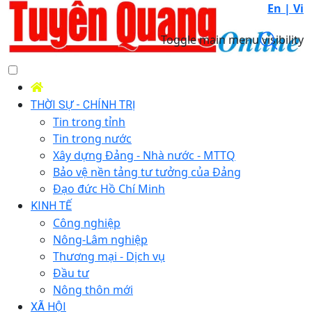
En |
Vi
Toggle main menu visibility
THỜI SỰ - CHÍNH TRỊ
Tin trong tỉnh
Tin trong nước
Xây dựng Đảng - Nhà nước - MTTQ
Bảo vệ nền tảng tư tưởng của Đảng
Đạo đức Hồ Chí Minh
KINH TẾ
Công nghiệp
Nông-Lâm nghiệp
Thương mại - Dịch vụ
Đầu tư
Nông thôn mới
XÃ HỘI