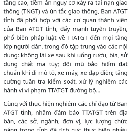
tăng cao, tiềm ẩn nguy cơ xảy ra tai nạn giao
thông (TNGT) và ùn tắc giao thông, Ban ATGT
tỉnh đã phối hợp với các cơ quan thành viên
của Ban ATGT tỉnh, đẩy mạnh tuyên truyền,
phổ biến pháp luật về TTATGT đến mọi tầng
lớp người dân, trong đó tập trung vào các nội
dung: không lái xe sau khi uống rượu, bia, sử
dụng chất ma túy; đội mũ bảo hiểm đạt
chuẩn khi đi mô tô, xe máy, xe đạp điện; tăng
cường tuần tra kiểm soát, xử lý nghiêm các
hành vi vi phạm TTATGT đường bộ...
Cùng với thực hiện nghiêm các chỉ đạo từ Ban
ATGT tỉnh, nhằm đảm bảo TTATGT trên địa
bàn, các sở, ngành, đơn vị, lực lượng chức
năng trong tỉnh đã tích cực thực hiện nhiều