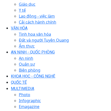
Giáo dục
Y tế
Lao động - việc làm
Cải cách hành chính
VĂN HÓA
Tinh hoa văn hóa
Đất và người Tuyên Quang
Ẩm thực
AN NINH - QUỐC PHÒNG
An ninh
Quân sự
Biên phòng
KHOA HỌC - CÔNG NGHỆ
QUỐC TẾ
MULTIMEDIA
Photo
Infographic
Emagazine