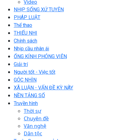
Video
NHỊP SỐNG XỨ TUYÊN
PHÁP LUẬT
Thể thao
THIẾU NHI
Chính sách
Nhịp cầu nhân ái
ỐNG KÍNH PHÓNG VIÊN
Giải trí
Người tốt - Việc tốt
GÓC NHÌN
XÃ LUẬN - VẤN ĐỀ KỲ NÀY
NỀN TẢNG SỐ
Truyền hình
Thời sự
Chuyên đề
Văn nghệ
Dân tộc