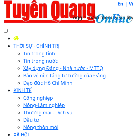
En |
Vi
Toggle main menu visibility
THỜI SỰ - CHÍNH TRỊ
Tin trong tỉnh
Tin trong nước
Xây dựng Đảng - Nhà nước - MTTQ
Bảo vệ nền tảng tư tưởng của Đảng
Đạo đức Hồ Chí Minh
KINH TẾ
Công nghiệp
Nông-Lâm nghiệp
Thương mại - Dịch vụ
Đầu tư
Nông thôn mới
XÃ HỘI