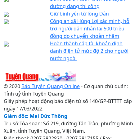
đường đang thi công
Giữ bình yên từ lòng Dân
Công an xã Hùng Lợi xác minh, hỗ
trợ người dân nhận lại 500 triệu
đồng do chuyển khoản nhầm
Hoàn thành cấp tài khoản định
danh điện tử mức độ 2 cho người
nước ngoài
© 2020
Báo Tuyên Quang Online
- Cơ quan chủ quản:
Tỉnh uỷ tỉnh Tuyên Quang
Giấy phép hoạt động báo điện tử số 140/GP-BTTTT cấp
ngày 17/03/2022
Giám đốc: Mai Đức Thông
Trụ sở Tòa soạn: Số 219, đường Tân Trào, phường Minh
Xuân, tỉnh Tuyên Quang, Việt Nam.
Điện thoại: 0207.3822820 - 0207.3817155 / Fax: