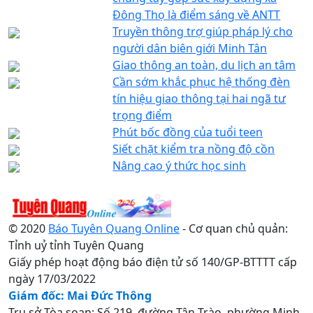
Đông Thọ là điểm sáng về ANTT
Truyền thông trợ giúp pháp lý cho
người dân biên giới Minh Tân
Giao thông an toàn, du lịch an tâm
Cần sớm khắc phục hệ thống đèn
tín hiệu giao thông tại hai ngã tư
trọng điểm
Phút bốc đồng của tuổi teen
Siết chặt kiểm tra nồng độ cồn
Nâng cao ý thức học sinh
© 2020
Báo Tuyên Quang Online
- Cơ quan chủ quản:
Tỉnh uỷ tỉnh Tuyên Quang
Giấy phép hoạt động báo điện tử số 140/GP-BTTTT cấp
ngày 17/03/2022
Giám đốc: Mai Đức Thông
Trụ sở Tòa soạn: Số 219, đường Tân Trào, phường Minh