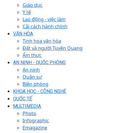
Giáo dục
Y tế
Lao động - việc làm
Cải cách hành chính
VĂN HÓA
Tinh hoa văn hóa
Đất và người Tuyên Quang
Ẩm thực
AN NINH - QUỐC PHÒNG
An ninh
Quân sự
Biên phòng
KHOA HỌC - CÔNG NGHỆ
QUỐC TẾ
MULTIMEDIA
Photo
Infographic
Emagazine