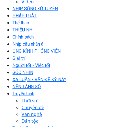
Video
NHỊP SỐNG XỨ TUYÊN
PHÁP LUẬT
Thể thao
THIẾU NHI
Chính sách
Nhịp cầu nhân ái
ỐNG KÍNH PHÓNG VIÊN
Giải trí
Người tốt - Việc tốt
GÓC NHÌN
XÃ LUẬN - VẤN ĐỀ KỲ NÀY
NỀN TẢNG SỐ
Truyền hình
Thời sự
Chuyên đề
Văn nghệ
Dân tộc