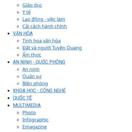
Giáo dục
Y tế
Lao động - việc làm
Cải cách hành chính
VĂN HÓA
Tinh hoa văn hóa
Đất và người Tuyên Quang
Ẩm thực
AN NINH - QUỐC PHÒNG
An ninh
Quân sự
Biên phòng
KHOA HỌC - CÔNG NGHỆ
QUỐC TẾ
MULTIMEDIA
Photo
Infographic
Emagazine