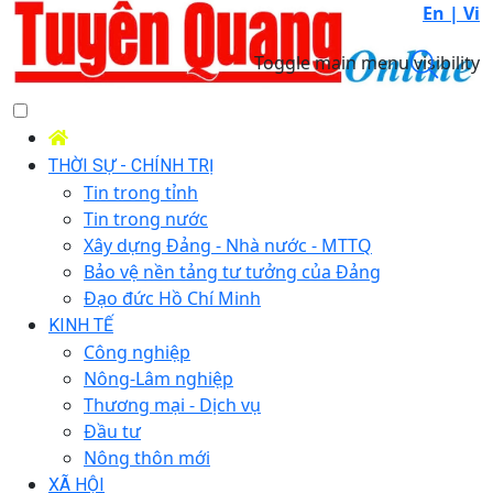
En |
Vi
Toggle main menu visibility
THỜI SỰ - CHÍNH TRỊ
Tin trong tỉnh
Tin trong nước
Xây dựng Đảng - Nhà nước - MTTQ
Bảo vệ nền tảng tư tưởng của Đảng
Đạo đức Hồ Chí Minh
KINH TẾ
Công nghiệp
Nông-Lâm nghiệp
Thương mại - Dịch vụ
Đầu tư
Nông thôn mới
XÃ HỘI