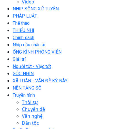
Video
NHỊP SỐNG XỨ TUYÊN
PHÁP LUẬT
Thể thao
THIẾU NHI
Chính sách
Nhịp cầu nhân ái
ỐNG KÍNH PHÓNG VIÊN
Giải trí
Người tốt - Việc tốt
GÓC NHÌN
XÃ LUẬN - VẤN ĐỀ KỲ NÀY
NỀN TẢNG SỐ
Truyền hình
Thời sự
Chuyên đề
Văn nghệ
Dân tộc