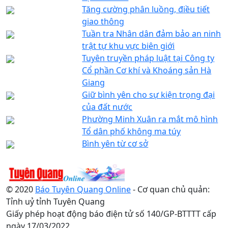
Tăng cường phân luồng, điều tiết
giao thông
Tuần tra Nhân dân đảm bảo an ninh
trật tự khu vực biên giới
Tuyên truyền pháp luật tại Công ty
Cổ phần Cơ khí và Khoáng sản Hà
Giang
Giữ bình yên cho sự kiện trọng đại
của đất nước
Phường Minh Xuân ra mắt mô hình
Tổ dân phố không ma túy
Bình yên từ cơ sở
© 2020
Báo Tuyên Quang Online
- Cơ quan chủ quản:
Tỉnh uỷ tỉnh Tuyên Quang
Giấy phép hoạt động báo điện tử số 140/GP-BTTTT cấp
ngày 17/03/2022