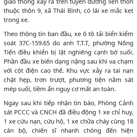
giao thông xảy ra trên tuyến đường liên thôn
thuộc thôn 9, xã Thái Bình, có lái xe mắc kẹt
trong xe.
Theo thông tin ban đầu, xe ô tô tải biển kiểm
soát 37C-159.65 do anh T.T.T, phường Nông
Tiến điều khiển bị lật nghiêng cạnh bờ suối.
Phần đầu xe biến dạng nặng sau khi va chạm
với cột điện cao thế. Khu vực xảy ra tai nạn
chật hẹp, trơn trượt, phương tiện nằm sát
mép suối, tiềm ẩn nguy cơ mất an toàn.
Ngay sau khi tiếp nhận tin báo, Phòng Cảnh
sát PCCC và CNCH đã điều động 1 xe chỉ huy,
1 xe cứu nạn, cứu hộ, 1 xe chữa cháy cùng 18
cán bộ, chiến sĩ nhanh chóng đến hiện