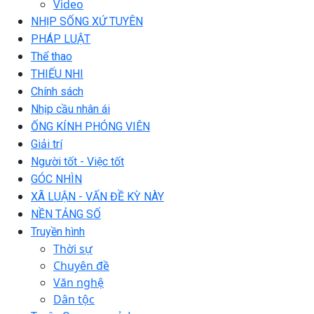
Video
NHỊP SỐNG XỨ TUYÊN
PHÁP LUẬT
Thể thao
THIẾU NHI
Chính sách
Nhịp cầu nhân ái
ỐNG KÍNH PHÓNG VIÊN
Giải trí
Người tốt - Việc tốt
GÓC NHÌN
XÃ LUẬN - VẤN ĐỀ KỲ NÀY
NỀN TẢNG SỐ
Truyền hình
Thời sự
Chuyên đề
Văn nghệ
Dân tộc