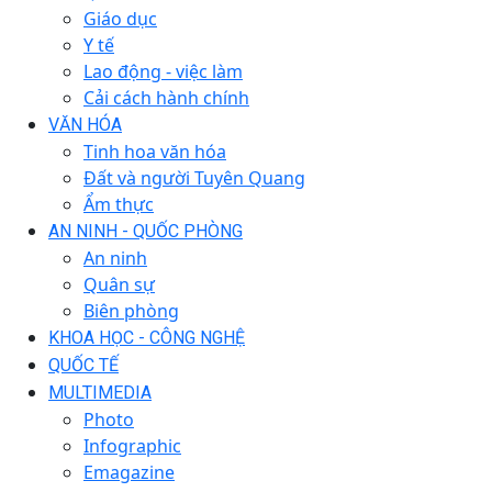
Giáo dục
Y tế
Lao động - việc làm
Cải cách hành chính
VĂN HÓA
Tinh hoa văn hóa
Đất và người Tuyên Quang
Ẩm thực
AN NINH - QUỐC PHÒNG
An ninh
Quân sự
Biên phòng
KHOA HỌC - CÔNG NGHỆ
QUỐC TẾ
MULTIMEDIA
Photo
Infographic
Emagazine