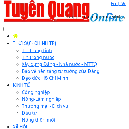
En |
Vi
Toggle main menu visibility
THỜI SỰ - CHÍNH TRỊ
Tin trong tỉnh
Tin trong nước
Xây dựng Đảng - Nhà nước - MTTQ
Bảo vệ nền tảng tư tưởng của Đảng
Đạo đức Hồ Chí Minh
KINH TẾ
Công nghiệp
Nông-Lâm nghiệp
Thương mại - Dịch vụ
Đầu tư
Nông thôn mới
XÃ HỘI