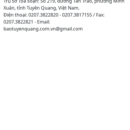
Trụ sở Tòa soạn: Số 219, đường Tân Trào, phường Minh
Xuân, tỉnh Tuyên Quang, Việt Nam.
Điện thoại: 0207.3822820 - 0207.3817155 / Fax:
0207.3822821 - Email:
baotuyenquang.com.vn@gmail.com