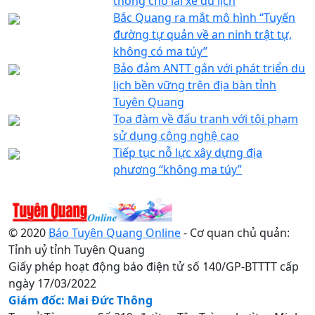
thông cho lái xe du lịch
Bắc Quang ra mắt mô hình “Tuyến
đường tự quản về an ninh trật tự,
không có ma túy”
Bảo đảm ANTT gắn với phát triển du
lịch bền vững trên địa bàn tỉnh
Tuyên Quang
Tọa đàm về đấu tranh với tội phạm
sử dụng công nghệ cao
Tiếp tục nỗ lực xây dựng địa
phương “không ma túy”
© 2020
Báo Tuyên Quang Online
- Cơ quan chủ quản:
Tỉnh uỷ tỉnh Tuyên Quang
Giấy phép hoạt động báo điện tử số 140/GP-BTTTT cấp
ngày 17/03/2022
Giám đốc: Mai Đức Thông