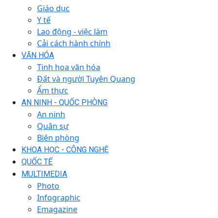
Giáo dục
Y tế
Lao động - việc làm
Cải cách hành chính
VĂN HÓA
Tinh hoa văn hóa
Đất và người Tuyên Quang
Ẩm thực
AN NINH - QUỐC PHÒNG
An ninh
Quân sự
Biên phòng
KHOA HỌC - CÔNG NGHỆ
QUỐC TẾ
MULTIMEDIA
Photo
Infographic
Emagazine