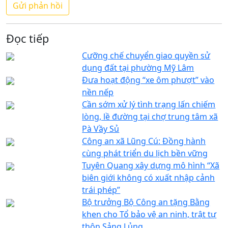
Đọc tiếp
Cưỡng chế chuyển giao quyền sử
dụng đất tại phường Mỹ Lâm
Đưa hoạt động “xe ôm phượt” vào
nền nếp
Cần sớm xử lý tình trạng lấn chiếm
lòng, lề đường tại chợ trung tâm xã
Pà Vầy Sủ
Công an xã Lũng Cú: Đồng hành
cùng phát triển du lịch bền vững
Tuyên Quang xây dựng mô hình “Xã
biên giới không có xuất nhập cảnh
trái phép”
Bộ trưởng Bộ Công an tặng Bằng
khen cho Tổ bảo vệ an ninh, trật tự
thôn Sảng Lủng