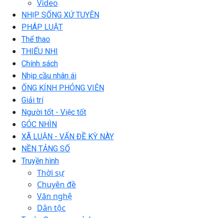
Video
NHỊP SỐNG XỨ TUYÊN
PHÁP LUẬT
Thể thao
THIẾU NHI
Chính sách
Nhịp cầu nhân ái
ỐNG KÍNH PHÓNG VIÊN
Giải trí
Người tốt - Việc tốt
GÓC NHÌN
XÃ LUẬN - VẤN ĐỀ KỲ NÀY
NỀN TẢNG SỐ
Truyền hình
Thời sự
Chuyên đề
Văn nghệ
Dân tộc