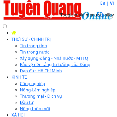
En |
Vi
Toggle main menu visibility
THỜI SỰ - CHÍNH TRỊ
Tin trong tỉnh
Tin trong nước
Xây dựng Đảng - Nhà nước - MTTQ
Bảo vệ nền tảng tư tưởng của Đảng
Đạo đức Hồ Chí Minh
KINH TẾ
Công nghiệp
Nông-Lâm nghiệp
Thương mại - Dịch vụ
Đầu tư
Nông thôn mới
XÃ HỘI