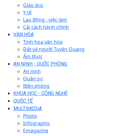
Giáo dục
Y tế
Lao động - việc làm
Cải cách hành chính
VĂN HÓA
Tinh hoa văn hóa
Đất và người Tuyên Quang
Ẩm thực
AN NINH - QUỐC PHÒNG
An ninh
Quân sự
Biên phòng
KHOA HỌC - CÔNG NGHỆ
QUỐC TẾ
MULTIMEDIA
Photo
Infographic
Emagazine