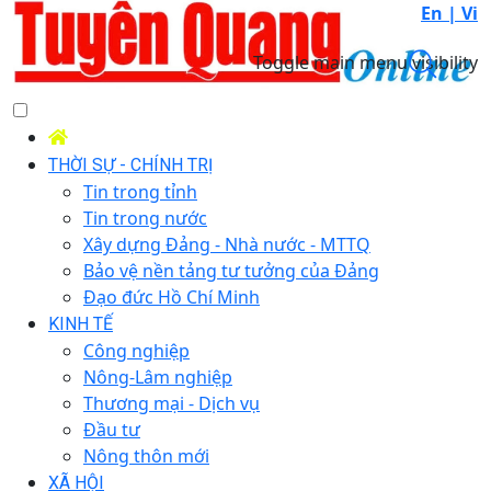
En |
Vi
Toggle main menu visibility
THỜI SỰ - CHÍNH TRỊ
Tin trong tỉnh
Tin trong nước
Xây dựng Đảng - Nhà nước - MTTQ
Bảo vệ nền tảng tư tưởng của Đảng
Đạo đức Hồ Chí Minh
KINH TẾ
Công nghiệp
Nông-Lâm nghiệp
Thương mại - Dịch vụ
Đầu tư
Nông thôn mới
XÃ HỘI