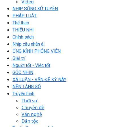
Video
NHỊP SỐNG XỨ TUYÊN
PHÁP LUẬT
Thể thao
THIẾU NHI
Chính sách
Nhịp cầu nhân ái
ỐNG KÍNH PHÓNG VIÊN
Giải trí
Người tốt - Việc tốt
GÓC NHÌN
XÃ LUẬN - VẤN ĐỀ KỲ NÀY
NỀN TẢNG SỐ
Truyền hình
Thời sự
Chuyên đề
Văn nghệ
Dân tộc