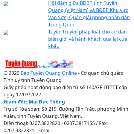
Hội đàm giữa BĐBP tỉnh Tuyên
Quang (Việt Nam) và BĐBP Khu vực
Văn Sơn, Quân giải phóng nhân dân
Trung Quốc
Tuyên truyền pháp luật cho cư dân
biên giới và hành khách qua lại cửa
khẩu
© 2020
Báo Tuyên Quang Online
- Cơ quan chủ quản:
Tỉnh uỷ tỉnh Tuyên Quang
Giấy phép hoạt động báo điện tử số 140/GP-BTTTT cấp
ngày 17/03/2022
Giám đốc: Mai Đức Thông
Trụ sở Tòa soạn: Số 219, đường Tân Trào, phường Minh
Xuân, tỉnh Tuyên Quang, Việt Nam.
Điện thoại: 0207.3822820 - 0207.3817155 / Fax:
0207.3822821 - Email: