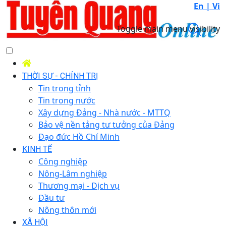
En |
Vi
Toggle main menu visibility
THỜI SỰ - CHÍNH TRỊ
Tin trong tỉnh
Tin trong nước
Xây dựng Đảng - Nhà nước - MTTQ
Bảo vệ nền tảng tư tưởng của Đảng
Đạo đức Hồ Chí Minh
KINH TẾ
Công nghiệp
Nông-Lâm nghiệp
Thương mại - Dịch vụ
Đầu tư
Nông thôn mới
XÃ HỘI