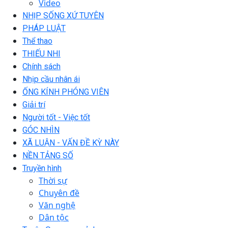
Video
NHỊP SỐNG XỨ TUYÊN
PHÁP LUẬT
Thể thao
THIẾU NHI
Chính sách
Nhịp cầu nhân ái
ỐNG KÍNH PHÓNG VIÊN
Giải trí
Người tốt - Việc tốt
GÓC NHÌN
XÃ LUẬN - VẤN ĐỀ KỲ NÀY
NỀN TẢNG SỐ
Truyền hình
Thời sự
Chuyên đề
Văn nghệ
Dân tộc