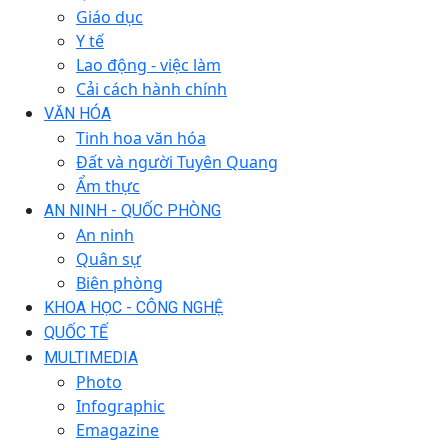
Giáo dục
Y tế
Lao động - việc làm
Cải cách hành chính
VĂN HÓA
Tinh hoa văn hóa
Đất và người Tuyên Quang
Ẩm thực
AN NINH - QUỐC PHÒNG
An ninh
Quân sự
Biên phòng
KHOA HỌC - CÔNG NGHỆ
QUỐC TẾ
MULTIMEDIA
Photo
Infographic
Emagazine