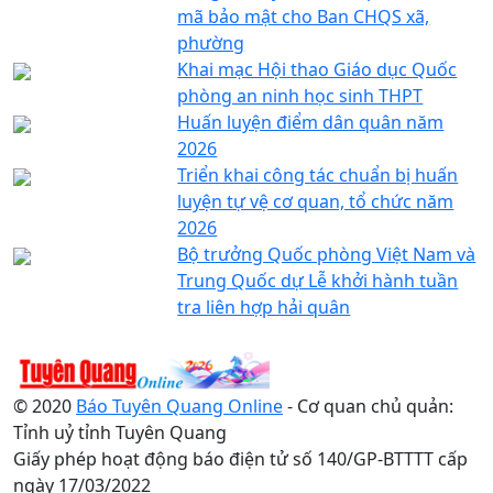
mã bảo mật cho Ban CHQS xã,
phường
Khai mạc Hội thao Giáo dục Quốc
phòng an ninh học sinh THPT
Huấn luyện điểm dân quân năm
2026
Triển khai công tác chuẩn bị huấn
luyện tự vệ cơ quan, tổ chức năm
2026
Bộ trưởng Quốc phòng Việt Nam và
Trung Quốc dự Lễ khởi hành tuần
tra liên hợp hải quân
© 2020
Báo Tuyên Quang Online
- Cơ quan chủ quản:
Tỉnh uỷ tỉnh Tuyên Quang
Giấy phép hoạt động báo điện tử số 140/GP-BTTTT cấp
ngày 17/03/2022