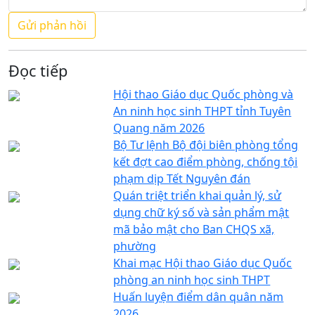
Đọc tiếp
Hội thao Giáo dục Quốc phòng và
An ninh học sinh THPT tỉnh Tuyên
Quang năm 2026
Bộ Tư lệnh Bộ đội biên phòng tổng
kết đợt cao điểm phòng, chống tội
phạm dịp Tết Nguyên đán
Quán triệt triển khai quản lý, sử
dụng chữ ký số và sản phẩm mật
mã bảo mật cho Ban CHQS xã,
phường
Khai mạc Hội thao Giáo dục Quốc
phòng an ninh học sinh THPT
Huấn luyện điểm dân quân năm
2026