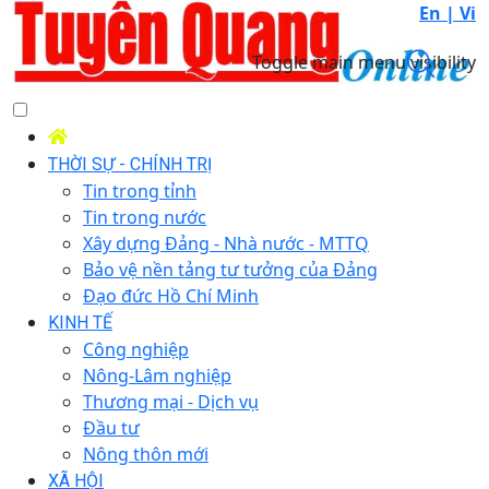
En |
Vi
Toggle main menu visibility
THỜI SỰ - CHÍNH TRỊ
Tin trong tỉnh
Tin trong nước
Xây dựng Đảng - Nhà nước - MTTQ
Bảo vệ nền tảng tư tưởng của Đảng
Đạo đức Hồ Chí Minh
KINH TẾ
Công nghiệp
Nông-Lâm nghiệp
Thương mại - Dịch vụ
Đầu tư
Nông thôn mới
XÃ HỘI