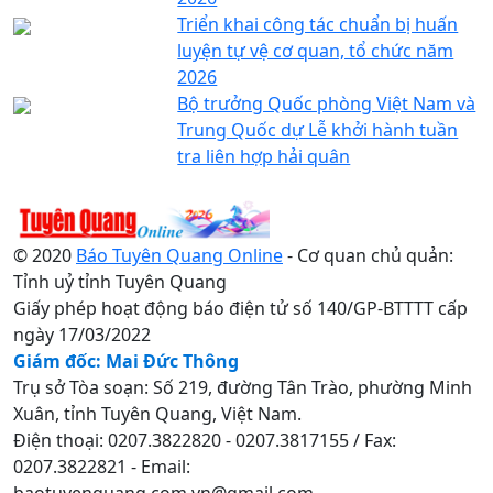
Triển khai công tác chuẩn bị huấn
luyện tự vệ cơ quan, tổ chức năm
2026
Bộ trưởng Quốc phòng Việt Nam và
Trung Quốc dự Lễ khởi hành tuần
tra liên hợp hải quân
© 2020
Báo Tuyên Quang Online
- Cơ quan chủ quản:
Tỉnh uỷ tỉnh Tuyên Quang
Giấy phép hoạt động báo điện tử số 140/GP-BTTTT cấp
ngày 17/03/2022
Giám đốc: Mai Đức Thông
Trụ sở Tòa soạn: Số 219, đường Tân Trào, phường Minh
Xuân, tỉnh Tuyên Quang, Việt Nam.
Điện thoại: 0207.3822820 - 0207.3817155 / Fax:
0207.3822821 - Email:
baotuyenquang.com.vn@gmail.com