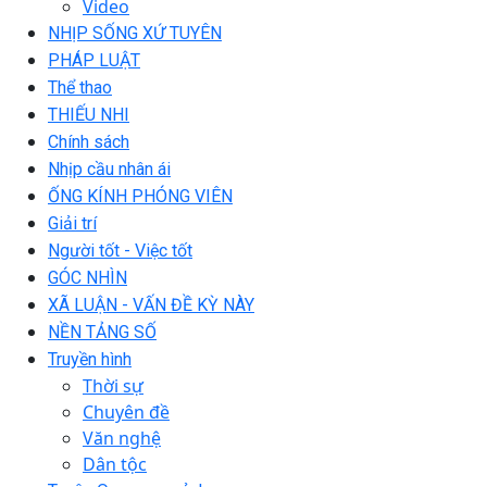
Video
NHỊP SỐNG XỨ TUYÊN
PHÁP LUẬT
Thể thao
THIẾU NHI
Chính sách
Nhịp cầu nhân ái
ỐNG KÍNH PHÓNG VIÊN
Giải trí
Người tốt - Việc tốt
GÓC NHÌN
XÃ LUẬN - VẤN ĐỀ KỲ NÀY
NỀN TẢNG SỐ
Truyền hình
Thời sự
Chuyên đề
Văn nghệ
Dân tộc