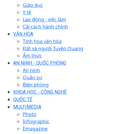
Giáo dục
Y tế
Lao động - việc làm
Cải cách hành chính
VĂN HÓA
Tinh hoa văn hóa
Đất và người Tuyên Quang
Ẩm thực
AN NINH - QUỐC PHÒNG
An ninh
Quân sự
Biên phòng
KHOA HỌC - CÔNG NGHỆ
QUỐC TẾ
MULTIMEDIA
Photo
Infographic
Emagazine