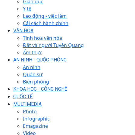
Giáo dục
Y tế
Lao động - việc làm
Cải cách hành chính
VĂN HÓA
Tinh hoa văn hóa
Đất và người Tuyên Quang
Ẩm thực
AN NINH - QUỐC PHÒNG
An ninh
Quân sự
Biên phòng
KHOA HỌC - CÔNG NGHỆ
QUỐC TẾ
MULTIMEDIA
Photo
Infographic
Emagazine
Video