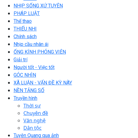
NHỊP SỐNG XỨ TUYÊN
PHÁP LUẬT
Thể thao
THIẾU NHI
Chính sách
Nhịp cầu nhân ái
ỐNG KÍNH PHÓNG VIÊN
Giải trí
Người tốt - Việc tốt
GÓC NHÌN
XÃ LUẬN - VẤN ĐỀ KỲ NÀY
NỀN TẢNG SỐ
Truyền hình
Thời sự
Chuyên đề
Văn nghệ
Dân tộc
Tuyên Quang qua ảnh