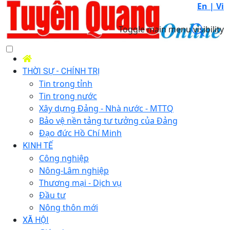
En |
Vi
Toggle main menu visibility
THỜI SỰ - CHÍNH TRỊ
Tin trong tỉnh
Tin trong nước
Xây dựng Đảng - Nhà nước - MTTQ
Bảo vệ nền tảng tư tưởng của Đảng
Đạo đức Hồ Chí Minh
KINH TẾ
Công nghiệp
Nông-Lâm nghiệp
Thương mại - Dịch vụ
Đầu tư
Nông thôn mới
XÃ HỘI