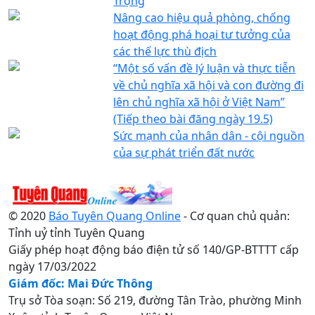
Trọng
Nâng cao hiệu quả phòng, chống
hoạt động phá hoại tư tưởng của
các thế lực thù địch
“Một số vấn đề lý luận và thực tiễn
về chủ nghĩa xã hội và con đường đi
lên chủ nghĩa xã hội ở Việt Nam”
(Tiếp theo bài đăng ngày 19.5)
Sức mạnh của nhân dân - cội nguồn
của sự phát triển đất nước
© 2020
Báo Tuyên Quang Online
- Cơ quan chủ quản:
Tỉnh uỷ tỉnh Tuyên Quang
Giấy phép hoạt động báo điện tử số 140/GP-BTTTT cấp
ngày 17/03/2022
Giám đốc: Mai Đức Thông
Trụ sở Tòa soạn: Số 219, đường Tân Trào, phường Minh