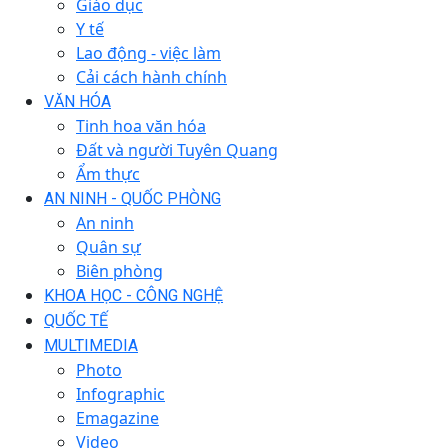
Giáo dục
Y tế
Lao động - việc làm
Cải cách hành chính
VĂN HÓA
Tinh hoa văn hóa
Đất và người Tuyên Quang
Ẩm thực
AN NINH - QUỐC PHÒNG
An ninh
Quân sự
Biên phòng
KHOA HỌC - CÔNG NGHỆ
QUỐC TẾ
MULTIMEDIA
Photo
Infographic
Emagazine
Video