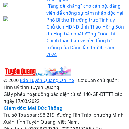
“Tăng đề kháng” cho cán bộ, đảng
viên để chống sự xâm nhập độc hại
Phó Bí thư Thường trực Tỉnh ủy,
Chủ tịch HĐND tỉnh Thào Hồng Sơn
dự Họp báo phát động Cuộc thi
Chính luận bảo vệ nền tảng tư
tưởng của Đảng lần thứ 4, năm
2024
© 2020
Báo Tuyên Quang Online
- Cơ quan chủ quản:
Tỉnh uỷ tỉnh Tuyên Quang
Giấy phép hoạt động báo điện tử số 140/GP-BTTTT cấp
ngày 17/03/2022
Giám đốc: Mai Đức Thông
Trụ sở Tòa soạn: Số 219, đường Tân Trào, phường Minh
Xuân, tỉnh Tuyên Quang, Việt Nam.
Điện thoại: 0207.3822820 - 0207.3817155 / Fax: