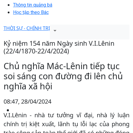
Thông tin quảng bá
Học tập theo Bác
THỜI SỰ - CHÍNH TRỊ
Kỷ niệm 154 năm Ngày sinh V.I.Lênin
(22/4/1870-22/4/2024)
Chủ nghĩa Mác-Lênin tiếp tục
soi sáng con đường đi lên chủ
nghĩa xã hội
08:47, 28/04/2024
V.I.Lênin - nhà tư tưởng vĩ đại, nhà lý luận
chính trị kiệt xuất, lãnh tụ lỗi lạc của phong
trào cộng sản toàn thế giới đã có những đóng