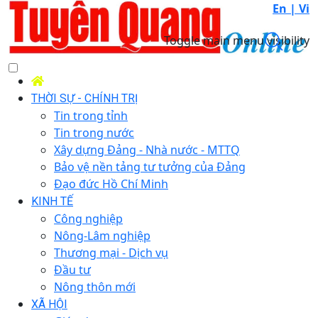
En |
Vi
Toggle main menu visibility
THỜI SỰ - CHÍNH TRỊ
Tin trong tỉnh
Tin trong nước
Xây dựng Đảng - Nhà nước - MTTQ
Bảo vệ nền tảng tư tưởng của Đảng
Đạo đức Hồ Chí Minh
KINH TẾ
Công nghiệp
Nông-Lâm nghiệp
Thương mại - Dịch vụ
Đầu tư
Nông thôn mới
XÃ HỘI