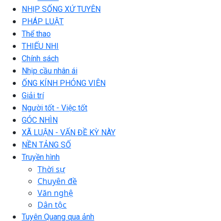
NHỊP SỐNG XỨ TUYÊN
PHÁP LUẬT
Thể thao
THIẾU NHI
Chính sách
Nhịp cầu nhân ái
ỐNG KÍNH PHÓNG VIÊN
Giải trí
Người tốt - Việc tốt
GÓC NHÌN
XÃ LUẬN - VẤN ĐỀ KỲ NÀY
NỀN TẢNG SỐ
Truyền hình
Thời sự
Chuyên đề
Văn nghệ
Dân tộc
Tuyên Quang qua ảnh