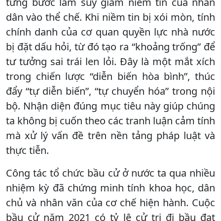
từng bước làm suy giảm niềm tin của nhân
dân vào thể chế. Khi niềm tin bị xói mòn, tính
chính danh của cơ quan quyền lực nhà nước
bị đặt dấu hỏi, từ đó tạo ra “khoảng trống” để
tư tưởng sai trái len lỏi. Đây là một mắt xích
trong chiến lược “diễn biến hòa bình”, thúc
đẩy “tự diễn biến”, “tự chuyển hóa” trong nội
bộ. Nhận diện đúng mục tiêu này giúp chúng
ta không bị cuốn theo các tranh luận cảm tính
mà xử lý vấn đề trên nền tảng pháp luật và
thực tiễn.
Công tác tổ chức bầu cử ở nước ta qua nhiều
nhiệm kỳ đã chứng minh tính khoa học, dân
chủ và nhân văn của cơ chế hiện hành. Cuộc
bầu cử năm 2021 có tỷ lệ cử tri đi bầu đạt