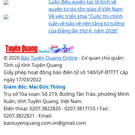
Luận điệu xuyên tạc lố bịch về
quyền tự do tôn giáo ở Việt Nam
Về việc triển khai “Cuộc thi chính
luận về bảo vệ nền tảng tư tưởng
của Đảng lần thứ 6, năm 2026”
© 2020
Báo Tuyên Quang Online
- Cơ quan chủ quản:
Tỉnh uỷ tỉnh Tuyên Quang
Giấy phép hoạt động báo điện tử số 140/GP-BTTTT cấp
ngày 17/03/2022
Giám đốc: Mai Đức Thông
Trụ sở Tòa soạn: Số 219, đường Tân Trào, phường Minh
Xuân, tỉnh Tuyên Quang, Việt Nam.
Điện thoại: 0207.3822820 - 0207.3817155 / Fax:
0207.3822821 - Email:
baotuyenquang.com.vn@gmail.com