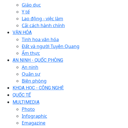
Giáo dục
Y tế
Lao động - việc làm
Cải cách hành chính
VĂN HÓA
Tinh hoa văn hóa
Đất và người Tuyên Quang
Ẩm thực
AN NINH - QUỐC PHÒNG
An ninh
Quân sự
Biên phòng
KHOA HỌC - CÔNG NGHỆ
QUỐC TẾ
MULTIMEDIA
Photo
Infographic
Emagazine