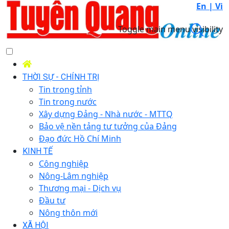
En |
Vi
Toggle main menu visibility
THỜI SỰ - CHÍNH TRỊ
Tin trong tỉnh
Tin trong nước
Xây dựng Đảng - Nhà nước - MTTQ
Bảo vệ nền tảng tư tưởng của Đảng
Đạo đức Hồ Chí Minh
KINH TẾ
Công nghiệp
Nông-Lâm nghiệp
Thương mại - Dịch vụ
Đầu tư
Nông thôn mới
XÃ HỘI