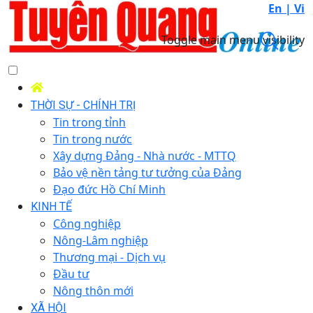
En |
Vi
Toggle main menu visibility
THỜI SỰ - CHÍNH TRỊ
Tin trong tỉnh
Tin trong nước
Xây dựng Đảng - Nhà nước - MTTQ
Bảo vệ nền tảng tư tưởng của Đảng
Đạo đức Hồ Chí Minh
KINH TẾ
Công nghiệp
Nông-Lâm nghiệp
Thương mại - Dịch vụ
Đầu tư
Nông thôn mới
XÃ HỘI