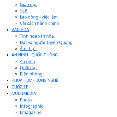
Giáo dục
Y tế
Lao động - việc làm
Cải cách hành chính
VĂN HÓA
Tinh hoa văn hóa
Đất và người Tuyên Quang
Ẩm thực
AN NINH - QUỐC PHÒNG
An ninh
Quân sự
Biên phòng
KHOA HỌC - CÔNG NGHỆ
QUỐC TẾ
MULTIMEDIA
Photo
Infographic
Emagazine