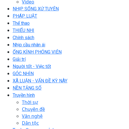
Video
NHỊP SỐNG XỨ TUYÊN
PHÁP LUẬT
Thể thao
THIẾU NHI
Chính sách
Nhịp cầu nhân ái
ỐNG KÍNH PHÓNG VIÊN
Giải trí
Người tốt - Việc tốt
GÓC NHÌN
XÃ LUẬN - VẤN ĐỀ KỲ NÀY
NỀN TẢNG SỐ
Truyền hình
Thời sự
Chuyên đề
Văn nghệ
Dân tộc