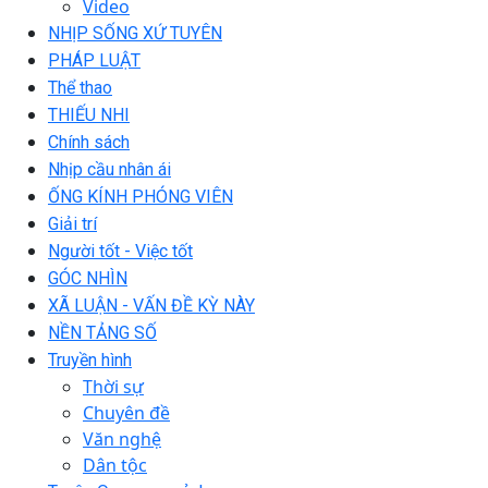
Video
NHỊP SỐNG XỨ TUYÊN
PHÁP LUẬT
Thể thao
THIẾU NHI
Chính sách
Nhịp cầu nhân ái
ỐNG KÍNH PHÓNG VIÊN
Giải trí
Người tốt - Việc tốt
GÓC NHÌN
XÃ LUẬN - VẤN ĐỀ KỲ NÀY
NỀN TẢNG SỐ
Truyền hình
Thời sự
Chuyên đề
Văn nghệ
Dân tộc