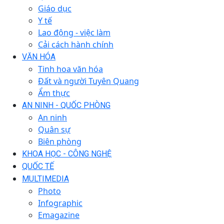
Giáo dục
Y tế
Lao động - việc làm
Cải cách hành chính
VĂN HÓA
Tinh hoa văn hóa
Đất và người Tuyên Quang
Ẩm thực
AN NINH - QUỐC PHÒNG
An ninh
Quân sự
Biên phòng
KHOA HỌC - CÔNG NGHỆ
QUỐC TẾ
MULTIMEDIA
Photo
Infographic
Emagazine