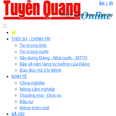
En |
Vi
Toggle main menu visibility
THỜI SỰ - CHÍNH TRỊ
Tin trong tỉnh
Tin trong nước
Xây dựng Đảng - Nhà nước - MTTQ
Bảo vệ nền tảng tư tưởng của Đảng
Đạo đức Hồ Chí Minh
KINH TẾ
Công nghiệp
Nông-Lâm nghiệp
Thương mại - Dịch vụ
Đầu tư
Nông thôn mới
XÃ HỘI