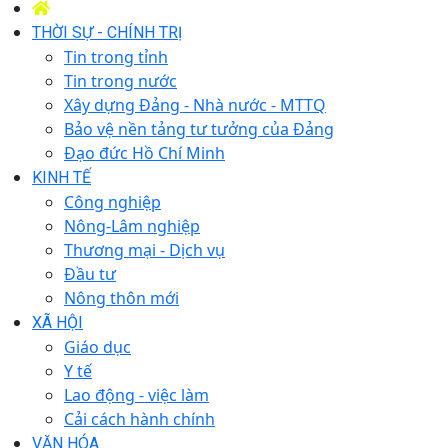
THỜI SỰ - CHÍNH TRỊ
Tin trong tỉnh
Tin trong nước
Xây dựng Đảng - Nhà nước - MTTQ
Bảo vệ nền tảng tư tưởng của Đảng
Đạo đức Hồ Chí Minh
KINH TẾ
Công nghiệp
Nông-Lâm nghiệp
Thương mại - Dịch vụ
Đầu tư
Nông thôn mới
XÃ HỘI
Giáo dục
Y tế
Lao động - việc làm
Cải cách hành chính
VĂN HÓA