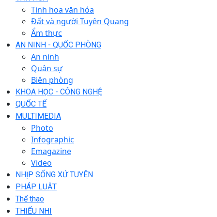
Tinh hoa văn hóa
Đất và người Tuyên Quang
Ẩm thực
AN NINH - QUỐC PHÒNG
An ninh
Quân sự
Biên phòng
KHOA HỌC - CÔNG NGHỆ
QUỐC TẾ
MULTIMEDIA
Photo
Infographic
Emagazine
Video
NHỊP SỐNG XỨ TUYÊN
PHÁP LUẬT
Thể thao
THIẾU NHI