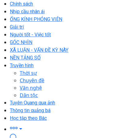
Chính sách
Nhịp cầu nhân ái
ỐNG KÍNH PHÓNG VIÊN
Giải trí
Người tốt - Việc tốt
GÓC NHÌN
XÃ LUẬN - VẤN ĐỀ KỲ NÀY
NỀN TẢNG SỐ
Truyền hình
Thời sự
Chuyên đề
Văn nghệ
Dân tộc
Tuyên Quang qua ảnh
Thông tin quảng bá
Học tập theo Bác