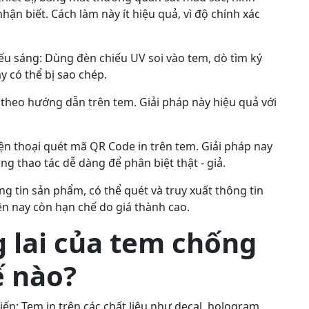
hận biết. Cách làm này ít hiệu quả, vì độ chính xác
ếu sáng: Dùng đèn chiếu UV soi vào tem, dò tìm ký
y có thể bị sao chép.
 theo hướng dẫn trên tem. Giải pháp này hiệu quả với
ện thoại quét mã QR Code in trên tem. Giải pháp nay
ng thao tác dễ dàng để phân biệt thật - giả.
ông tin sản phẩm, có thể quét và truy xuất thông tin
ện nay còn hạn chế do giá thành cao.
 lai của tem chống
ế nào?
tiến: Tem in trên các chất liệu như decal, hologram,