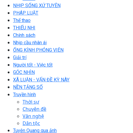
NHỊP SỐNG XỨ TUYÊN
PHÁP LUẬT
Thể thao
THIẾU NHI
Chính sách
Nhịp cầu nhân ái
ỐNG KÍNH PHÓNG VIÊN
Giải trí
Người tốt - Việc tốt
GÓC NHÌN
XÃ LUẬN - VẤN ĐỀ KỲ NÀY
NỀN TẢNG SỐ
Truyền hình
Thời sự
Chuyên đề
Văn nghệ
Dân tộc
Tuyên Quang qua ảnh