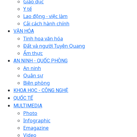
Giáo dục
Y tế
Lao động - việc làm
Cải cách hành chính
VĂN HÓA
Tinh hoa văn hóa
Đất và người Tuyên Quang
Ẩm thực
AN NINH - QUỐC PHÒNG
An ninh
Quân sự
Biên phòng
KHOA HỌC - CÔNG NGHỆ
QUỐC TẾ
MULTIMEDIA
Photo
Infographic
Emagazine
Video