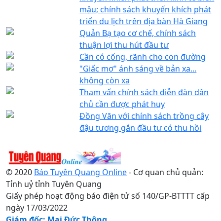
mậu; chính sách khuyến khích phát
triển du lịch trên địa bàn Hà Giang
Quản Bạ tạo cơ chế, chính sách
thuận lợi thu hút đầu tư
Cần có cống, rãnh cho con đường
"Giấc mơ" ánh sáng về bản xa...
không còn xa
Tham vấn chính sách diễn đàn dân
chủ cần được phát huy
Đồng Văn với chính sách trồng cây
đậu tương gắn đầu tư có thu hồi
© 2020
Báo Tuyên Quang Online
- Cơ quan chủ quản:
Tỉnh uỷ tỉnh Tuyên Quang
Giấy phép hoạt động báo điện tử số 140/GP-BTTTT cấp
ngày 17/03/2022
Giám đốc: Mai Đức Thông