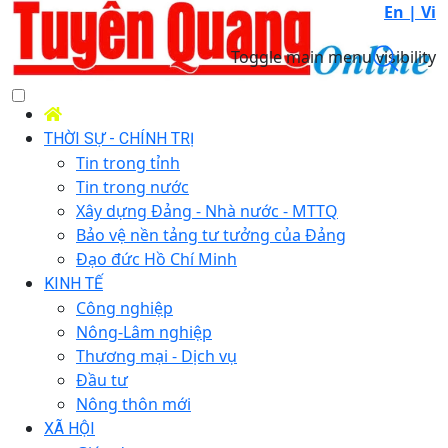
En |
Vi
Toggle main menu visibility
THỜI SỰ - CHÍNH TRỊ
Tin trong tỉnh
Tin trong nước
Xây dựng Đảng - Nhà nước - MTTQ
Bảo vệ nền tảng tư tưởng của Đảng
Đạo đức Hồ Chí Minh
KINH TẾ
Công nghiệp
Nông-Lâm nghiệp
Thương mại - Dịch vụ
Đầu tư
Nông thôn mới
XÃ HỘI