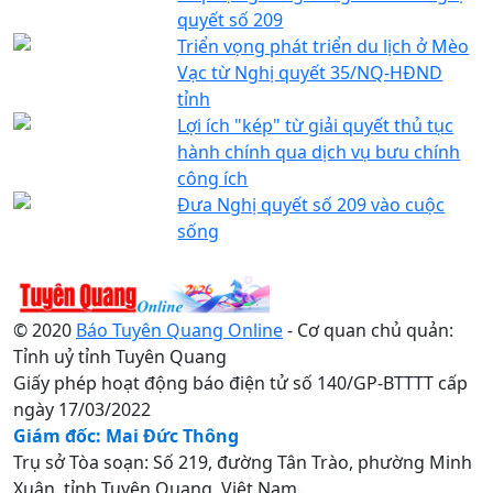
quyết số 209
Triển vọng phát triển du lịch ở Mèo
Vạc từ Nghị quyết 35/NQ-HĐND
tỉnh
Lợi ích "kép" từ giải quyết thủ tục
hành chính qua dịch vụ bưu chính
công ích
Đưa Nghị quyết số 209 vào cuộc
sống
© 2020
Báo Tuyên Quang Online
- Cơ quan chủ quản:
Tỉnh uỷ tỉnh Tuyên Quang
Giấy phép hoạt động báo điện tử số 140/GP-BTTTT cấp
ngày 17/03/2022
Giám đốc: Mai Đức Thông
Trụ sở Tòa soạn: Số 219, đường Tân Trào, phường Minh
Xuân, tỉnh Tuyên Quang, Việt Nam.