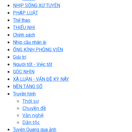
NHỊP SỐNG XỨ TUYÊN
PHÁP LUẬT
Thể thao
THIẾU NHI
Chính sách
Nhịp cầu nhân ái
ỐNG KÍNH PHÓNG VIÊN
Giải trí
Người tốt - Việc tốt
GÓC NHÌN
XÃ LUẬN - VẤN ĐỀ KỲ NÀY
NỀN TẢNG SỐ
Truyền hình
Thời sự
Chuyên đề
Văn nghệ
Dân tộc
Tuyên Quang qua ảnh