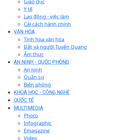
Giáo dục
Y tế
Lao động - việc làm
Cải cách hành chính
VĂN HÓA
Tinh hoa văn hóa
Đất và người Tuyên Quang
Ẩm thực
AN NINH - QUỐC PHÒNG
An ninh
Quân sự
Biên phòng
KHOA HỌC - CÔNG NGHỆ
QUỐC TẾ
MULTIMEDIA
Photo
Infographic
Emagazine
Video