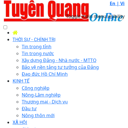
En |
Vi
Toggle main menu visibility
THỜI SỰ - CHÍNH TRỊ
Tin trong tỉnh
Tin trong nước
Xây dựng Đảng - Nhà nước - MTTQ
Bảo vệ nền tảng tư tưởng của Đảng
Đạo đức Hồ Chí Minh
KINH TẾ
Công nghiệp
Nông-Lâm nghiệp
Thương mại - Dịch vụ
Đầu tư
Nông thôn mới
XÃ HỘI