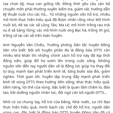
lựa chọn kỹ, mua con giống tốt. Đồng thời yêu cầu cán bộ
chuyên môn phải thường xuyên kiểm tra, giám sát, hướng dẫn
kỹ thuật nuôi cho các hộ… Từ những nguồn vốn hỗ trợ, nhiều
mô hình thực hiện hiệu quả đã được nhân rộng như: Mô hình
nuôi bò, dê tại các xã Lũng Táo, Ma Lé; mô hình trồng rau trái
vụ ở xã Sảng Tủng; các mô hình nuôi ong Bạc hà, trồng ớt gió,
trồng Lê tại các xã trên toàn huyện.
Anh Nguyễn Văn Chiểu, Trưởng phòng Dân tộc huyện Đồng
Văn cho biết: Đối với huyện phần đa là đồng bào DTTS còn
nhiều khó khăn thì những chính sách hỗ trợ này đã kịp thời
động viên, giúp đỡ họ vươn lên trong cuộc sống. Những
nguồn vốn đến tay người dân sẽ là động lực giúp họ thay đổi
tư duy, mạnh dạn phát triển kinh tế, từng bước xóa đói, giảm
nghèo. Thời gian tới, huyện tập trung đẩy mạnh phát triển
kinh tế vùng DTTS theo hướng bền vững; khai thác hiệu quả,
tiềm năng, lợi thế của vùng. Đặc biệt là quan tâm chăm lo, đào
tạo, bồi dưỡng nguồn nhân lực, đội ngũ cán bộ người DTTS…
Nhờ có sự chung tay, hỗ trợ của Đảng, Nhà nước, sự chỉ đạo
thực hiện hiệu quả, minh bạch các chế độ hỗ trợ, người dân
vùng cao, đặc biệt là đồng bào DTTS huyện Đồng Văn đã có