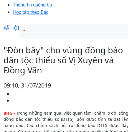
Thông tin quảng bá
Học tập theo Bác
XÃ HỘI
"Đòn bẩy" cho vùng đồng bào
dân tộc thiểu số Vị Xuyên và
Đồng Văn
09:10, 31/07/2019
BHG -
Trong những năm qua, việc quan tâm, chăm lo đời sống
đồng bào dân tộc thiểu số (DTTS) luôn được tỉnh ta đặt lên
hàng đầu. Các chính sách hỗ trợ đồng bào DTTS được đẩy
mạnh, đã giúp các hộ nghèo, cận nghèo huyện Vị Xuyên và