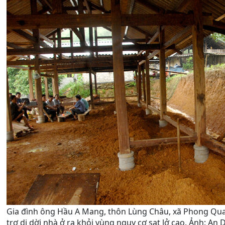
Gia đình ông Hầu A Mang, thôn Lùng Châu, xã Phong Qua
trợ di dời nhà ở ra khỏi vùng nguy cơ sạt lở cao. Ảnh: An