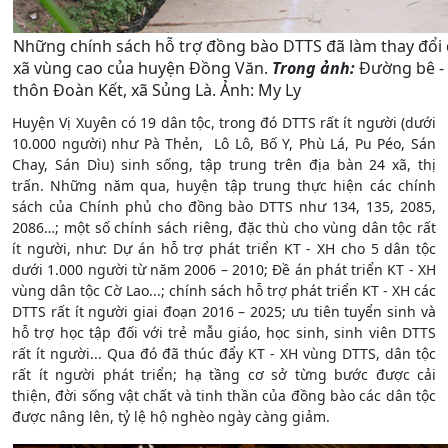
Những chính sách hỗ trợ đồng bào DTTS đã làm thay đổi
xã vùng cao của huyện Đồng Văn.
Trong ảnh:
Đường bê -
thôn Đoàn Kết, xã Sủng Là. Ảnh: My Ly
Huyện Vị Xuyên có 19 dân tộc, trong đó DTTS rất ít người (dưới
10.000 người) như Pà Thẻn, Lô Lô, Bố Y, Phù Lá, Pu Péo, Sán
Chay, Sán Dìu) sinh sống, tập trung trên địa bàn 24 xã, thị
trấn. Những năm qua, huyện tập trung thực hiện các chính
sách của Chính phủ cho đồng bào DTTS như 134, 135, 2085,
2086…; một số chính sách riêng, đặc thù cho vùng dân tộc rất
ít người, như: Dự án hỗ trợ phát triển KT - XH cho 5 dân tộc
dưới 1.000 người từ năm 2006 – 2010; Đề án phát triển KT - XH
vùng dân tộc Cờ Lao...; chính sách hỗ trợ phát triển KT - XH các
DTTS rất ít người giai đoạn 2016 – 2025; ưu tiên tuyển sinh và
hỗ trợ học tập đối với trẻ mẫu giáo, học sinh, sinh viên DTTS
rất ít người... Qua đó đã thúc đẩy KT - XH vùng DTTS, dân tộc
rất ít người phát triển; hạ tầng cơ sở từng bước được cải
thiện, đời sống vật chất và tinh thần của đồng bào các dân tộc
được nâng lên, tỷ lệ hộ nghèo ngày càng giảm.