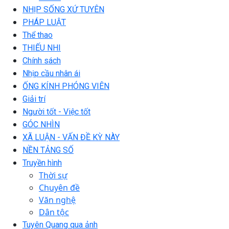
NHỊP SỐNG XỨ TUYÊN
PHÁP LUẬT
Thể thao
THIẾU NHI
Chính sách
Nhịp cầu nhân ái
ỐNG KÍNH PHÓNG VIÊN
Giải trí
Người tốt - Việc tốt
GÓC NHÌN
XÃ LUẬN - VẤN ĐỀ KỲ NÀY
NỀN TẢNG SỐ
Truyền hình
Thời sự
Chuyên đề
Văn nghệ
Dân tộc
Tuyên Quang qua ảnh