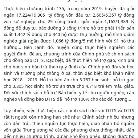
Thực hiện chương trình 135, trong năm 2019, huyện đã giải
ngân 17,224/19,305 tỷ đồng vốn đầu tư, 2,605/6,357 tỷ đồng
vốn sự nghiệp cho 29 công trình; giải ngân 1,163/1,389 tỷ
đồng để duy tu, bảo dưỡng 3 công trình; hỗ trợ phát triển sản
xuất 1,442 tỷ đồng cho 340 hộ được thụ hưởng; mô hình giảm
nghèo giải ngân được 1,066 tỷ đồng/5 mô hình với 91 hộ thụ
hưởng... Bên cạnh đó, huyện cũng thực hiện nghiêm các
quyết định, đề án, chương trình của Chính phủ về chính sách
cho đồng bào DTTS. Đặc biệt, đã thực hiện hỗ trợ gạo, kinh phí
cho học sinh bán trú theo quy định của Chính phủ đối với học
sinh và trường phổ thông ở xã, thôn đặc biệt khó khăn năm
học 2018 – 2019. Hỗ trợ tiền ăn cho 3.787 học sinh, hỗ trợ gạo
cho 3.805 học sinh; hỗ trợ ăn trưa cho 4.718 trẻ em mẫu giáo.
Đối với chính sách hỗ trợ Bảo hiểm y tế cho người nghèo, cận
nghèo và đồng bào DTTS đã hỗ trợ 100% cho các đối tượng...
Tuy nhiên, việc thực hiện các chính sách đối với DTTS và DTTS
rất ít người còn những hạn chế như: Chính sách nhiều nhưng
còn dàn trải, thiếu nguồn lực thực hiện, giao phân bổ nguồn
vốn giữa Trung ương và các địa phương chưa thống nhất, dẫn
đến nhiều chương trình, dự án khó lồng ghép, không được bố