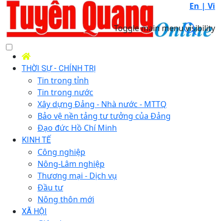
En |
Vi
Toggle main menu visibility
THỜI SỰ - CHÍNH TRỊ
Tin trong tỉnh
Tin trong nước
Xây dựng Đảng - Nhà nước - MTTQ
Bảo vệ nền tảng tư tưởng của Đảng
Đạo đức Hồ Chí Minh
KINH TẾ
Công nghiệp
Nông-Lâm nghiệp
Thương mại - Dịch vụ
Đầu tư
Nông thôn mới
XÃ HỘI