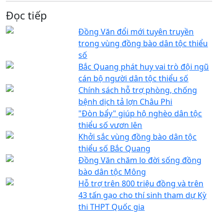
Đọc tiếp
Đồng Văn đổi mới tuyên truyền
trong vùng đồng bào dân tộc thiểu
số
Bắc Quang phát huy vai trò đội ngũ
cán bộ người dân tộc thiểu số
Chính sách hỗ trợ phòng, chống
bệnh dịch tả lợn Châu Phi
"Đòn bẩy" giúp hộ nghèo dân tộc
thiểu số vươn lên
Khởi sắc vùng đồng bào dân tộc
thiểu số Bắc Quang
Đồng Văn chăm lo đời sống đồng
bào dân tộc Mông
Hỗ trợ trên 800 triệu đồng và trên
43 tấn gạo cho thí sinh tham dự Kỳ
thi THPT Quốc gia