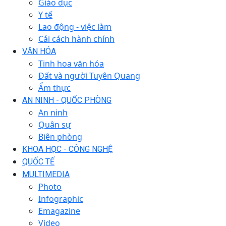
Giáo dục
Y tế
Lao động - việc làm
Cải cách hành chính
VĂN HÓA
Tinh hoa văn hóa
Đất và người Tuyên Quang
Ẩm thực
AN NINH - QUỐC PHÒNG
An ninh
Quân sự
Biên phòng
KHOA HỌC - CÔNG NGHỆ
QUỐC TẾ
MULTIMEDIA
Photo
Infographic
Emagazine
Video