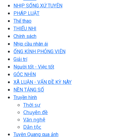
NHỊP SỐNG XỨ TUYÊN
PHÁP LUẬT
Thể thao
THIẾU NHI
Chính sách
Nhịp cầu nhân ái
ỐNG KÍNH PHÓNG VIÊN
Giải trí
Người tốt - Việc tốt
GÓC NHÌN
XÃ LUẬN - VẤN ĐỀ KỲ NÀY
NỀN TẢNG SỐ
Truyền hình
Thời sự
Chuyên đề
Văn nghệ
Dân tộc
Tuyên Quang qua ảnh