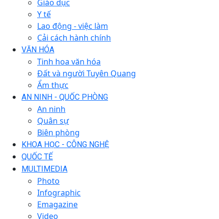
Giáo dục
Y tế
Lao động - việc làm
Cải cách hành chính
VĂN HÓA
Tinh hoa văn hóa
Đất và người Tuyên Quang
Ẩm thực
AN NINH - QUỐC PHÒNG
An ninh
Quân sự
Biên phòng
KHOA HỌC - CÔNG NGHỆ
QUỐC TẾ
MULTIMEDIA
Photo
Infographic
Emagazine
Video