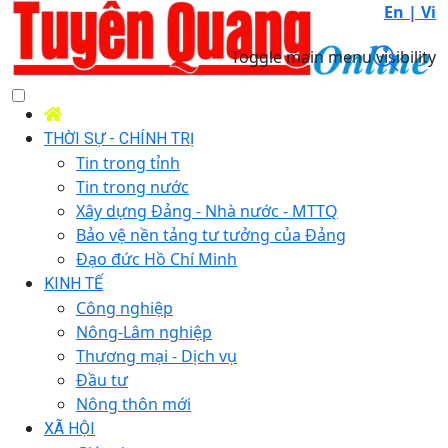
En |
Vi
Toggle main menu visibility
THỜI SỰ - CHÍNH TRỊ
Tin trong tỉnh
Tin trong nước
Xây dựng Đảng - Nhà nước - MTTQ
Bảo vệ nền tảng tư tưởng của Đảng
Đạo đức Hồ Chí Minh
KINH TẾ
Công nghiệp
Nông-Lâm nghiệp
Thương mại - Dịch vụ
Đầu tư
Nông thôn mới
XÃ HỘI