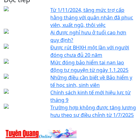
Từ 1/11/2024, tăng mức trợ cấp
hằng tháng với quân nhân đã phục
viên, xuất ngũ, thôi việc
Ai được nghỉ hưu ở tuổi cao hơn
quy định?
Được rút BHXH một lần với người
đóng chưa đủ 20 năm
Mức đóng bảo hiểm tai nạn lao
động tự nguyện từ ngày 1.1.2025
Những điều cần biết về Bảo hiểm y
tế học sinh, sinh viên
Chính sách kinh tế mới hiệu lực từ
tháng 9
Trường hợp không được tăng lương
hưu theo sự điều chỉnh từ 1/7/2025