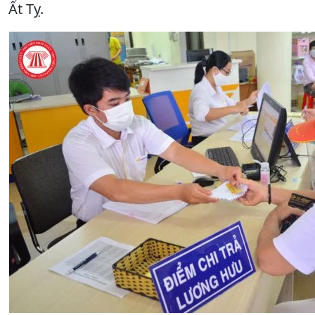
Ất Tỵ.