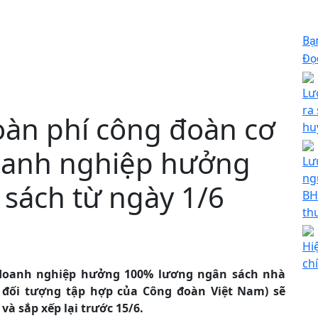
Bạ
Đọc
Lư
ra
àn phí công đoàn cơ
hu
oanh nghiệp hưởng
Lư
ng
sách từ ngày 1/6
BH
th
Hi
ch
 doanh nghiệp hưởng 100% lương ngân sách nhà
 đối tượng tập hợp của Công đoàn Việt Nam) sẽ
à sắp xếp lại trước 15/6.