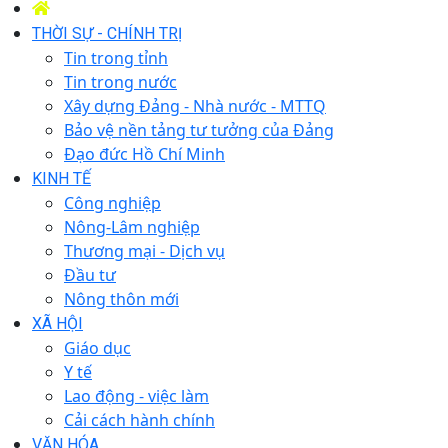
THỜI SỰ - CHÍNH TRỊ
Tin trong tỉnh
Tin trong nước
Xây dựng Đảng - Nhà nước - MTTQ
Bảo vệ nền tảng tư tưởng của Đảng
Đạo đức Hồ Chí Minh
KINH TẾ
Công nghiệp
Nông-Lâm nghiệp
Thương mại - Dịch vụ
Đầu tư
Nông thôn mới
XÃ HỘI
Giáo dục
Y tế
Lao động - việc làm
Cải cách hành chính
VĂN HÓA