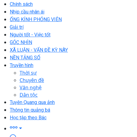
Chính sách
Nhịp cầu nhân ái
ỐNG KÍNH PHÓNG VIÊN
Giải trí
Người tốt - Việc tốt
GÓC NHÌN
XÃ LUẬN - VẤN ĐỀ KỲ NÀY
NỀN TẢNG SỐ
Truyền hình
Thời sự
Chuyên đề
Văn nghệ
Dân tộc
Tuyên Quang qua ảnh
Thông tin quảng bá
Học tập theo Bác