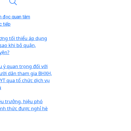
n đọc quan tâm
 tiếp
ơng tối thiểu áp dụng
 sao khi bỏ quận,
yện?
u ý quan trọng đối với
ười dân tham gia BHXH,
YT qua tổ chức dịch vụ
u
ệu trưởng, hiệu phó
ính thức được nghỉ hè