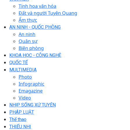
Tinh hoa văn hóa
Đất và người Tuyên Quang
Ẩm thực
AN NINH - QUỐC PHÒNG
An ninh
Quân sự
Biên phòng
KHOA HỌC - CÔNG NGHỆ
QUỐC TẾ
MULTIMEDIA
Photo
Infographic
Emagazine
Video
NHỊP SỐNG XỨ TUYÊN
PHÁP LUẬT
Thể thao
THIẾU NHI