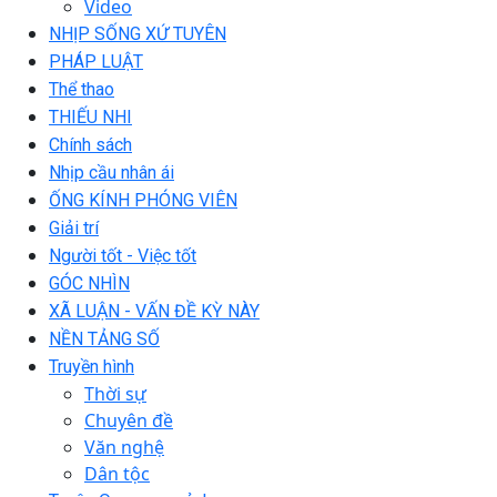
Video
NHỊP SỐNG XỨ TUYÊN
PHÁP LUẬT
Thể thao
THIẾU NHI
Chính sách
Nhịp cầu nhân ái
ỐNG KÍNH PHÓNG VIÊN
Giải trí
Người tốt - Việc tốt
GÓC NHÌN
XÃ LUẬN - VẤN ĐỀ KỲ NÀY
NỀN TẢNG SỐ
Truyền hình
Thời sự
Chuyên đề
Văn nghệ
Dân tộc