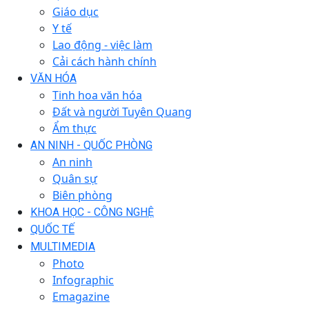
Giáo dục
Y tế
Lao động - việc làm
Cải cách hành chính
VĂN HÓA
Tinh hoa văn hóa
Đất và người Tuyên Quang
Ẩm thực
AN NINH - QUỐC PHÒNG
An ninh
Quân sự
Biên phòng
KHOA HỌC - CÔNG NGHỆ
QUỐC TẾ
MULTIMEDIA
Photo
Infographic
Emagazine