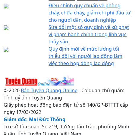
Điều chỉnh quy chuẩn về phòng
cháy, chữa cháy, giảm chi phí đầu tư
cho người dân, doanh nghiệp
Sửa đổi một số quy định về xử phạt
vi phạm hành chính trong lĩnh vực
thủy sản
Quy định mới về mức lương tối
thiểu đối với người lao động làm
việc theo hợp đồng lao động
© 2020
Báo Tuyên Quang Online
- Cơ quan chủ quản:
Tỉnh uỷ tỉnh Tuyên Quang
Giấy phép hoạt động báo điện tử số 140/GP-BTTTT cấp
ngày 17/03/2022
Giám đốc: Mai Đức Thông
Trụ sở Tòa soạn: Số 219, đường Tân Trào, phường Minh
Xuân, tỉnh Tuyên Quang, Việt Nam.