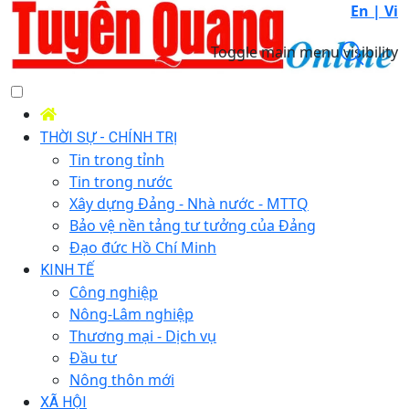
En |
Vi
Toggle main menu visibility
THỜI SỰ - CHÍNH TRỊ
Tin trong tỉnh
Tin trong nước
Xây dựng Đảng - Nhà nước - MTTQ
Bảo vệ nền tảng tư tưởng của Đảng
Đạo đức Hồ Chí Minh
KINH TẾ
Công nghiệp
Nông-Lâm nghiệp
Thương mại - Dịch vụ
Đầu tư
Nông thôn mới
XÃ HỘI