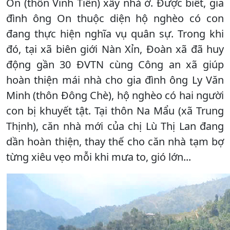
On (thôn Vinh Tiến) xây nhà ở. Được biết, gia
đình ông On thuộc diện hộ nghèo có con
đang thực hiện nghĩa vụ quân sự. Trong khi
đó, tại xã biên giới Nàn Xỉn, Đoàn xã đã huy
động gần 30 ĐVTN cùng Công an xã giúp
hoàn thiện mái nhà cho gia đình ông Ly Văn
Minh (thôn Đông Chè), hộ nghèo có hai người
con bị khuyết tật. Tại thôn Na Mẩu (xã Trung
Thịnh), căn nhà mới của chị Lù Thị Lan đang
dần hoàn thiện, thay thế cho căn nhà tạm bợ
từng xiêu vẹo mỗi khi mưa to, gió lớn...