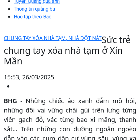
Tuyên Quang qua ảnh
Thông tin quảng bá
Học tập theo Bác
Sức trẻ
CHUNG TAY XÓA NHÀ TẠM, NHÀ DỘT NÁT
chung tay xóa nhà tạm ở Xín
Mần
15:53, 26/03/2025
BHG
- Những chiếc áo xanh đẫm mồ hôi,
những đôi vai vững chãi gùi trên lưng từng
viên gạch đỏ, vác từng bao xi măng, thanh
sắt... Trên những con đường ngoằn ngoèo
dẫn vào các cụm dân cư vùng sâu, vùng xa