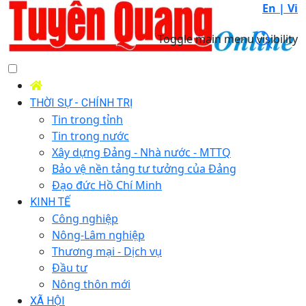
En |
Vi
Toggle main menu visibility
THỜI SỰ - CHÍNH TRỊ
Tin trong tỉnh
Tin trong nước
Xây dựng Đảng - Nhà nước - MTTQ
Bảo vệ nền tảng tư tưởng của Đảng
Đạo đức Hồ Chí Minh
KINH TẾ
Công nghiệp
Nông-Lâm nghiệp
Thương mại - Dịch vụ
Đầu tư
Nông thôn mới
XÃ HỘI