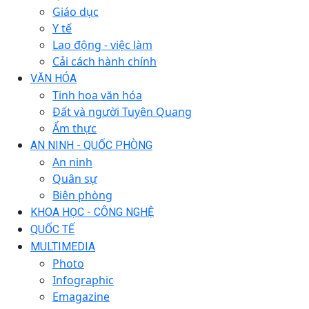
Giáo dục
Y tế
Lao động - việc làm
Cải cách hành chính
VĂN HÓA
Tinh hoa văn hóa
Đất và người Tuyên Quang
Ẩm thực
AN NINH - QUỐC PHÒNG
An ninh
Quân sự
Biên phòng
KHOA HỌC - CÔNG NGHỆ
QUỐC TẾ
MULTIMEDIA
Photo
Infographic
Emagazine