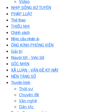
Video
NHỊP SỐNG XỨ TUYÊN
PHÁP LUẬT
Thể thao
THIẾU NHI
Chính sách
Nhịp cầu nhân ái
ỐNG KÍNH PHÓNG VIÊN
Giải trí
Người tốt - Việc tốt
GÓC NHÌN
XÃ LUẬN - VẤN ĐỀ KỲ NÀY
NỀN TẢNG SỐ
Truyền hình
Thời sự
Chuyên đề
Văn nghệ
Dân tộc