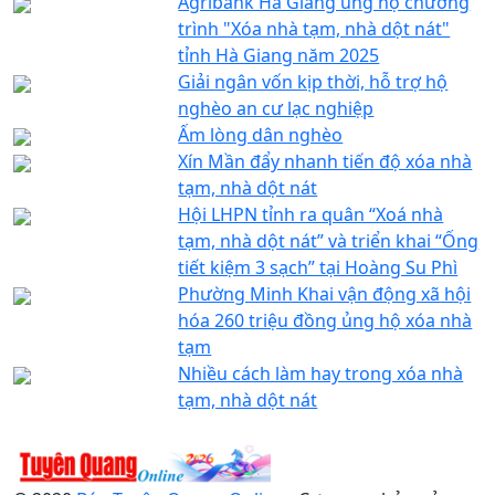
Agribank Hà Giang ủng hộ chương
trình "Xóa nhà tạm, nhà dột nát"
tỉnh Hà Giang năm 2025
Giải ngân vốn kịp thời, hỗ trợ hộ
nghèo an cư lạc nghiệp
Ấm lòng dân nghèo
Xín Mần đẩy nhanh tiến độ xóa nhà
tạm, nhà dột nát
Hội LHPN tỉnh ra quân “Xoá nhà
tạm, nhà dột nát” và triển khai “Ống
tiết kiệm 3 sạch” tại Hoàng Su Phì
Phường Minh Khai vận động xã hội
hóa 260 triệu đồng ủng hộ xóa nhà
tạm
Nhiều cách làm hay trong xóa nhà
tạm, nhà dột nát