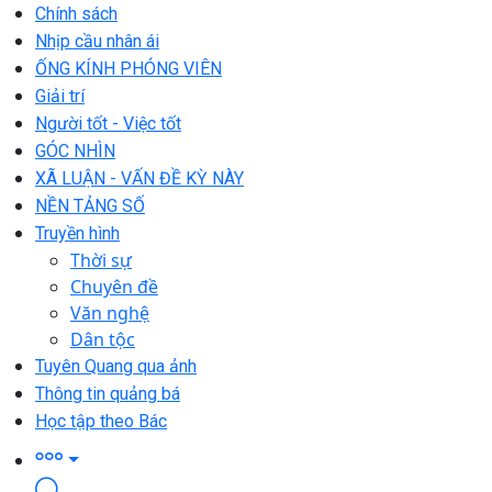
Chính sách
Nhịp cầu nhân ái
ỐNG KÍNH PHÓNG VIÊN
Giải trí
Người tốt - Việc tốt
GÓC NHÌN
XÃ LUẬN - VẤN ĐỀ KỲ NÀY
NỀN TẢNG SỐ
Truyền hình
Thời sự
Chuyên đề
Văn nghệ
Dân tộc
Tuyên Quang qua ảnh
Thông tin quảng bá
Học tập theo Bác