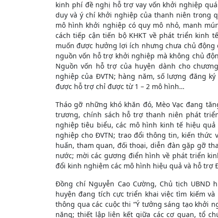
kinh phí đề nghị hỗ trợ vay vốn khởi nghiệp quá
duy và ý chí khởi nghiệp của thanh niên trong q
mô hình khởi nghiệp có quy mô nhỏ, manh mún, 
cách tiếp cận tiến bộ KHKT về phát triển kinh tế
muốn được hưởng lợi ích nhưng chưa chủ động đầu
nguồn vốn hỗ trợ khởi nghiệp mà không chủ độn
Nguồn vốn hỗ trợ của huyện dành cho chương 
nghiệp của ĐVTN; hàng năm, số lượng đăng ký 
được hỗ trợ chỉ được từ 1 – 2 mô hình…
Tháo gỡ những khó khăn đó, Mèo Vạc đang tăng
trương, chính sách hỗ trợ thanh niên phát triể
nghiệp tiêu biểu, các mô hình kinh tế hiệu quả
nghiệp cho ĐVTN; trao đổi thông tin, kiến thức 
huấn, tham quan, đối thoại, diễn đàn gặp gỡ th
nước; mời các gương điển hình về phát triển ki
đổi kinh nghiệm các mô hình hiệu quả và hỗ trợ 
Đồng chí Nguyễn Cao Cường, Chủ tịch UBND hu
huyện đang tích cực triển khai việc tìm kiếm và
thông qua các cuộc thi “Ý tưởng sáng tạo khởi ng
năng; thiết lập liên kết giữa các cơ quan, tổ 