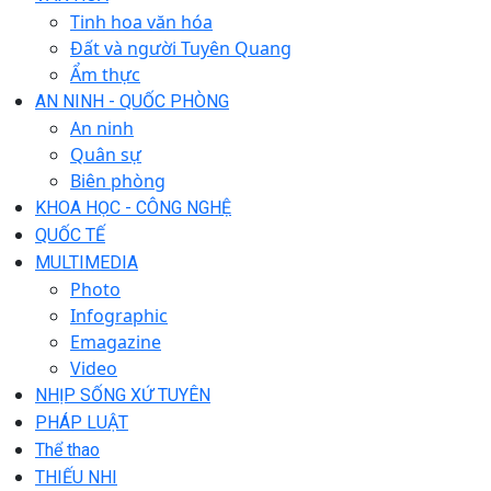
Tinh hoa văn hóa
Đất và người Tuyên Quang
Ẩm thực
AN NINH - QUỐC PHÒNG
An ninh
Quân sự
Biên phòng
KHOA HỌC - CÔNG NGHỆ
QUỐC TẾ
MULTIMEDIA
Photo
Infographic
Emagazine
Video
NHỊP SỐNG XỨ TUYÊN
PHÁP LUẬT
Thể thao
THIẾU NHI