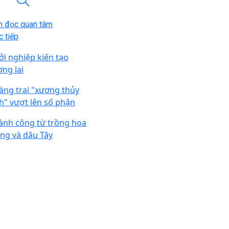
n đọc quan tâm
 tiếp
ởi nghiệp kiến tạo
ơng lai
àng trai "xương thủy
nh" vượt lên số phận
ành công từ trồng hoa
ng và dâu Tây