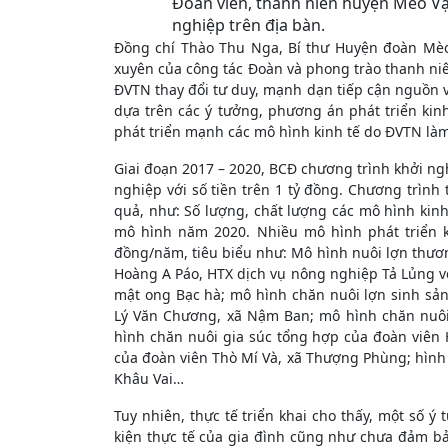
Đoàn viên, thanh niên huyện Mèo V
nghiệp trên địa bàn.
Đồng chí Thào Thu Nga, Bí thư Huyện đoàn Mèo
xuyên của công tác Đoàn và phong trào thanh ni
ĐVTN thay đổi tư duy, mạnh dạn tiếp cận nguồn v
dựa trên các ý tưởng, phương án phát triển kin
phát triển mạnh các mô hình kinh tế do ĐVTN là
Giai đoạn 2017 – 2020, BCĐ chương trình khởi ng
nghiệp với số tiền trên 1 tỷ đồng. Chương trình
quả, như: Số lượng, chất lượng các mô hình kin
mô hình năm 2020. Nhiều mô hình phát triển ki
đồng/năm, tiêu biểu như: Mô hình nuôi lợn thươ
Hoàng A Páo, HTX dịch vụ nông nghiệp Tả Lủng vớ
mật ong Bạc hà; mô hình chăn nuôi lợn sinh sả
Lý Văn Chương, xã Nậm Ban; mô hình chăn nuôi
hình chăn nuôi gia súc tổng hợp của đoàn viên
của đoàn viên Thò Mí Và, xã Thượng Phùng; hình 
Khâu Vai…
Tuy nhiên, thực tế triển khai cho thấy, một số 
kiện thực tế của gia đình cũng như chưa đảm b