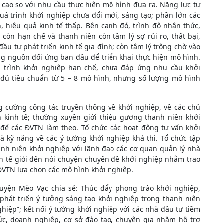
 cao so với nhu cầu thực hiện mô hình đưa ra. Năng lực tư
uá trình khởi nghiệp chưa đổi mới, sáng tạo; phần lớn các
hiệu quả kinh tế thấp. Bên cạnh đó, trình độ nhận thức,
 còn hạn chế và thanh niên còn tâm lý sợ rủi ro, thất bại,
 tư phát triển kinh tế gia đình; còn tâm lý trông chờ vào
g nguồn đối ứng ban đầu để triển khai thực hiện mô hình.
trình khởi nghiệp hạn chế, chưa đáp ứng nhu cầu khởi
đủ tiêu chuẩn từ 5 – 8 mô hình, nhưng số lượng mô hình
 cường công tác truyền thông về khởi nghiệp, về các chủ
n kinh tế; thường xuyên giới thiệu gương thanh niên khởi
 để các ĐVTN làm theo. Tổ chức các hoạt động tư vấn khởi
và kỹ năng về các ý tưởng khởi nghiệp khả thi. Tổ chức tập
anh niên khởi nghiệp với lãnh đạo các cơ quan quản lý nhà
nh tế giỏi đến nói chuyện chuyên đề khởi nghiệp nhằm trao
ĐVTN lựa chọn các mô hình khởi nghiệp.
yện Mèo Vạc chia sẻ: Thúc đẩy phong trào khởi nghiệp,
 phát triển ý tưởng sáng tạo khởi nghiệp trong thanh niên
hiệp”; kết nối ý tưởng khởi nghiệp với các nhà đầu tư tiềm
chức, doanh nghiệp, cơ sở đào tạo, chuyên gia nhằm hỗ trợ