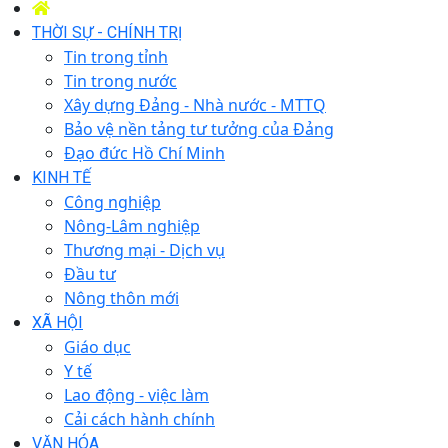
THỜI SỰ - CHÍNH TRỊ
Tin trong tỉnh
Tin trong nước
Xây dựng Đảng - Nhà nước - MTTQ
Bảo vệ nền tảng tư tưởng của Đảng
Đạo đức Hồ Chí Minh
KINH TẾ
Công nghiệp
Nông-Lâm nghiệp
Thương mại - Dịch vụ
Đầu tư
Nông thôn mới
XÃ HỘI
Giáo dục
Y tế
Lao động - việc làm
Cải cách hành chính
VĂN HÓA