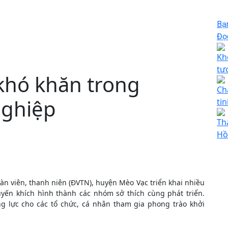
Bạ
Đọc
Kh
tư
khó khăn trong
Ch
nghiệp
ti
Th
Hồ
n viên, thanh niên (ĐVTN), huyện Mèo Vạc triển khai nhiều
uyến khích hình thành các nhóm sở thích cùng phát triển.
ng lực cho các tổ chức, cá nhân tham gia phong trào khởi