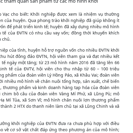
ạc tham quan sản phẩm từ các mô hình khởi
 Vạc cho biết: Khởi nghiệp được xem là nhiệm vụ thường
ên của huyện. Qua phong trào khởi nghiệp đã giúp không ít
ốn để phát triển kinh tế; huyện đã xây dựng nhiều mô hình
h tế của ĐVTN có nhu cầu vay vốn; đồng thời khuyến khích
m chủ.
hiệp của tỉnh, huyện hỗ trợ nguồn vốn cho nhiều ĐVTN khởi
 thu hút đông đảo ĐVTN, hội viên tham gia và đạt nhiều kết
h tế ngày một tăng; từ 23 mô hình năm 2016 đã tăng lên 66
nh tế của ĐVTV, hội viên cho thu nhập từ 60 – 100 triệu
ng phẩm của đoàn viên Lý Hồng Páo, xã Khâu Vai; đoàn viên
i nhiều mô hình về chăn nuôi tổng hợp, sản xuất, chế biến
n, thương phẩm và kinh doanh hàng tạp hóa của đoàn viên
 chim bồ câu của đoàn viên Vàng Mí Phứ, xã Lũng Pù; mô
 Hạ Mí Tủa, xã Sơn Vĩ; mô hình chăn nuôi lợn thương phẩm
thành 2 HTX do thanh niên làm chủ tại xã Lũng Chinh và xã
ý tưởng khởi nghiệp của ĐVTN đưa ra chưa phù hợp với điều
ảo về cơ sở vật chất đáp ứng theo phương án của mô hình;