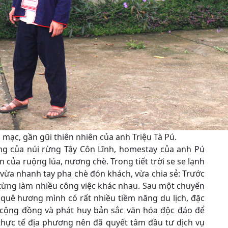
ạc, gần gũi thiên nhiên của anh Triệu Tà Pú.
 của núi rừng Tây Côn Lĩnh, homestay của anh Pú
 của ruộng lúa, nương chè. Trong tiết trời se se lạnh
vừa nhanh tay pha chè đón khách, vừa chia sẻ: Trước
ã từng làm nhiều công việc khác nhau. Sau một chuyến
y quê hương mình có rất nhiều tiềm năng du lịch, đặc
t cộng đồng và phát huy bản sắc văn hóa độc đáo để
thực tế địa phương nên đã quyết tâm đầu tư dịch vụ