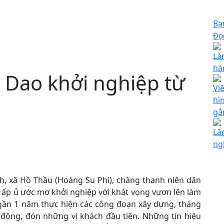
Bạ
Đọc
Là
hà
 Dao khởi nghiệp từ
Vi
g
hì
gắ
Lâ
ng
nh, xã Hồ Thầu (Hoàng Su Phì), chàng thanh niên dân
n ấp ủ ước mơ khởi nghiệp với khát vọng vươn lên làm
gần 1 năm thực hiện các công đoạn xây dựng, tháng
 động, đón những vị khách đầu tiên. Những tín hiệu