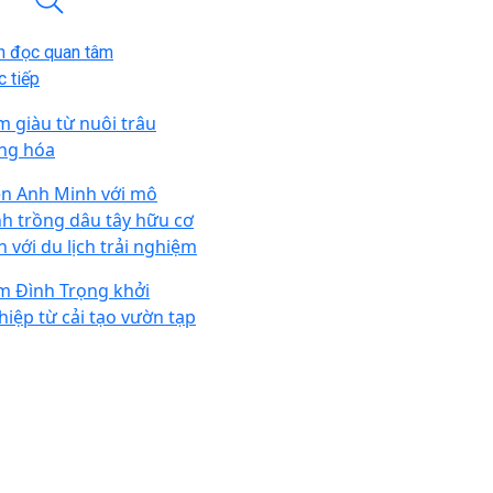
n đọc quan tâm
 tiếp
m giàu từ nuôi trâu
ng hóa
ên Anh Minh với mô
nh trồng dâu tây hữu cơ
n với du lịch trải nghiệm
m Đình Trọng khởi
hiệp từ cải tạo vườn tạp