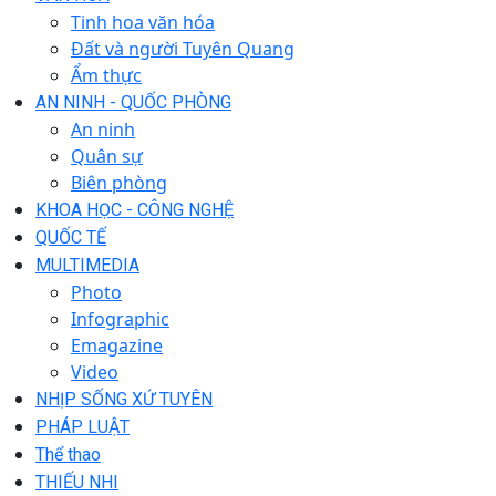
Tinh hoa văn hóa
Đất và người Tuyên Quang
Ẩm thực
AN NINH - QUỐC PHÒNG
An ninh
Quân sự
Biên phòng
KHOA HỌC - CÔNG NGHỆ
QUỐC TẾ
MULTIMEDIA
Photo
Infographic
Emagazine
Video
NHỊP SỐNG XỨ TUYÊN
PHÁP LUẬT
Thể thao
THIẾU NHI