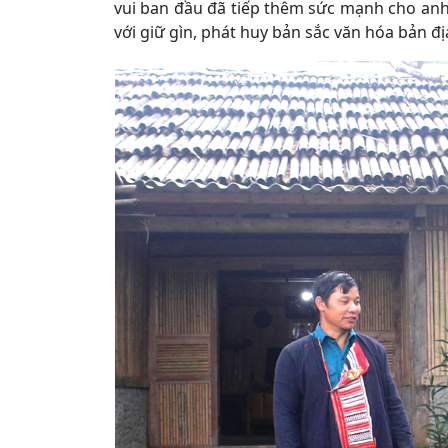
vui ban đầu đã tiếp thêm sức mạnh cho anh
với giữ gìn, phát huy bản sắc văn hóa bản đị