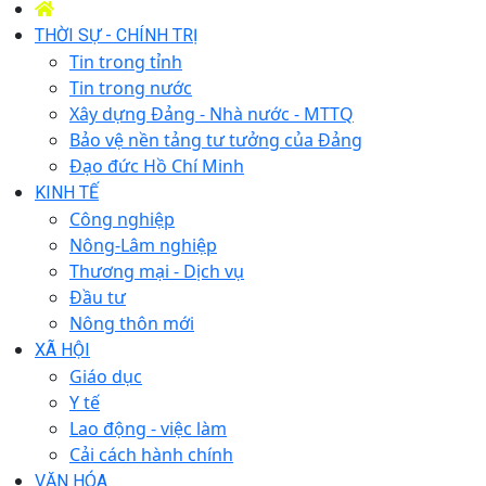
THỜI SỰ - CHÍNH TRỊ
Tin trong tỉnh
Tin trong nước
Xây dựng Đảng - Nhà nước - MTTQ
Bảo vệ nền tảng tư tưởng của Đảng
Đạo đức Hồ Chí Minh
KINH TẾ
Công nghiệp
Nông-Lâm nghiệp
Thương mại - Dịch vụ
Đầu tư
Nông thôn mới
XÃ HỘI
Giáo dục
Y tế
Lao động - việc làm
Cải cách hành chính
VĂN HÓA