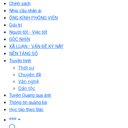
Chính sách
Nhịp cầu nhân ái
ỐNG KÍNH PHÓNG VIÊN
Giải trí
Người tốt - Việc tốt
GÓC NHÌN
XÃ LUẬN - VẤN ĐỀ KỲ NÀY
NỀN TẢNG SỐ
Truyền hình
Thời sự
Chuyên đề
Văn nghệ
Dân tộc
Tuyên Quang qua ảnh
Thông tin quảng bá
Học tập theo Bác