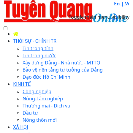
En |
Vi
Toggle main menu visibility
THỜI SỰ - CHÍNH TRỊ
Tin trong tỉnh
Tin trong nước
Xây dựng Đảng - Nhà nước - MTTQ
Bảo vệ nền tảng tư tưởng của Đảng
Đạo đức Hồ Chí Minh
KINH TẾ
Công nghiệp
Nông-Lâm nghiệp
Thương mại - Dịch vụ
Đầu tư
Nông thôn mới
XÃ HỘI