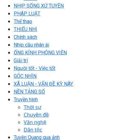
NHỊP SỐNG XỨ TUYÊN
PHÁP LUẬT
Thể thao
THIẾU NHI
Chính sách
Nhịp cầu nhân ái
ỐNG KÍNH PHÓNG VIÊN
Giải trí
Người tốt - Việc tốt
GÓC NHÌN
XÃ LUẬN - VẤN ĐỀ KỲ NÀY
NỀN TẢNG SỐ
Truyền hình
Thời sự
Chuyên đề
Văn nghệ
Dân tộc
Tuyên Quang qua ảnh