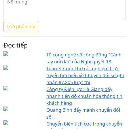
Đọc tiếp
Tổ công nghệ số cộng đồng "Cánh
tay nối dài" của Nghị quyết 18
Tuần 3, Cuộc thi trắc nghiệm trực
tuyến tìm hiểu về Chuyển đổi số ghi
nhận 87.805 lượt thi
Công ty Điện lực Hà Giang đẩy
nhanh tiến độ chuẩn hóa thông tin
khách hàng
Quang Bình đẩy mạnh chuyển đổi
số
Chuyển biến tích cực trong chuyển