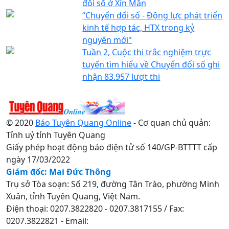
đổi số ở Xín Mần
“Chuyển đổi số - Động lực phát triển
kinh tế hợp tác, HTX trong kỷ
nguyên mới"
Tuần 2, Cuộc thi trắc nghiệm trực
tuyến tìm hiểu về Chuyển đổi số ghi
nhận 83.957 lượt thi
© 2020
Báo Tuyên Quang Online
- Cơ quan chủ quản:
Tỉnh uỷ tỉnh Tuyên Quang
Giấy phép hoạt động báo điện tử số 140/GP-BTTTT cấp
ngày 17/03/2022
Giám đốc: Mai Đức Thông
Trụ sở Tòa soạn: Số 219, đường Tân Trào, phường Minh
Xuân, tỉnh Tuyên Quang, Việt Nam.
Điện thoại: 0207.3822820 - 0207.3817155 / Fax:
0207.3822821 - Email: