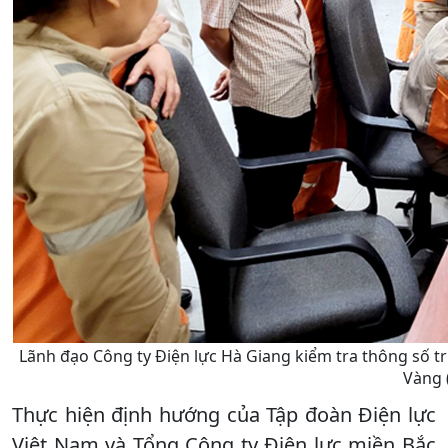
Lãnh đạo Công ty Điện lực Hà Giang kiểm tra thông số t
Vàng (
Thực hiện định hướng của Tập đoàn Ðiện lực
Việt Nam và Tổng Công ty Ðiện lực miền Bắc