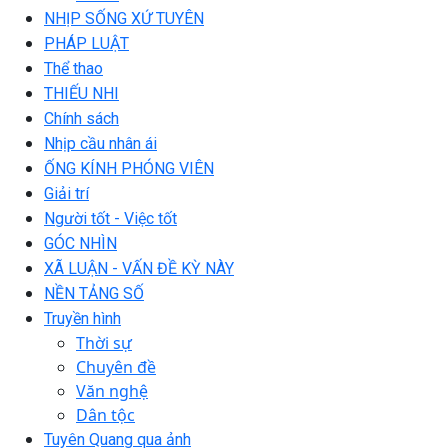
NHỊP SỐNG XỨ TUYÊN
PHÁP LUẬT
Thể thao
THIẾU NHI
Chính sách
Nhịp cầu nhân ái
ỐNG KÍNH PHÓNG VIÊN
Giải trí
Người tốt - Việc tốt
GÓC NHÌN
XÃ LUẬN - VẤN ĐỀ KỲ NÀY
NỀN TẢNG SỐ
Truyền hình
Thời sự
Chuyên đề
Văn nghệ
Dân tộc
Tuyên Quang qua ảnh