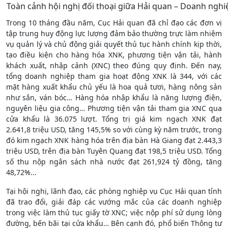
Toàn cảnh hội nghị đối thoại giữa Hải quan – Doanh ngh
Trong 10 tháng đầu năm, Cục Hải quan đã chỉ đạo các đơn vị
tập trung huy động lực lượng đảm bảo thường trực làm nhiệm
vụ quản lý và chủ động giải quyết thủ tục hành chính kịp thời,
tạo điều kiện cho hàng hóa XNK, phương tiện vận tải, hành
khách xuất, nhập cảnh (XNC) theo đúng quy định. Đến nay,
tổng doanh nghiệp tham gia hoạt động XNK là 344, với các
mặt hàng xuất khẩu chủ yếu là hoa quả tươi, hàng nông sản
như sắn, ván bóc… Hàng hóa nhập khẩu là năng lượng điện,
nguyên liệu gia công… Phương tiện vận tải tham gia XNC qua
cửa khẩu là 36.075 lượt. Tổng trị giá kim ngạch XNK đạt
2.641,8 triệu USD, tăng 145,5% so với cùng kỳ năm trước, trong
đó kim ngạch XNK hàng hóa trên địa bàn Hà Giang đạt 2.443,3
triệu USD, trên địa bàn Tuyên Quang đạt 198,5 triệu USD. Tổng
số thu nộp ngân sách nhà nước đạt 261,924 tỷ đồng, tăng
48,72%...
Tại hội nghị, lãnh đạo, các phòng nghiệp vụ Cục Hải quan tỉnh
đã trao đổi, giải đáp các vướng mắc của các doanh nghiệp
trong việc làm thủ tục giấy tờ XNC; việc nộp phí sử dụng lòng
đường, bến bãi tại cửa khẩu… Bên cạnh đó, phổ biến Thông tư