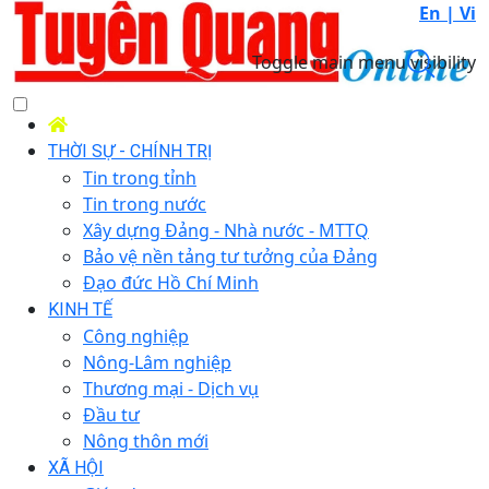
En |
Vi
Toggle main menu visibility
THỜI SỰ - CHÍNH TRỊ
Tin trong tỉnh
Tin trong nước
Xây dựng Đảng - Nhà nước - MTTQ
Bảo vệ nền tảng tư tưởng của Đảng
Đạo đức Hồ Chí Minh
KINH TẾ
Công nghiệp
Nông-Lâm nghiệp
Thương mại - Dịch vụ
Đầu tư
Nông thôn mới
XÃ HỘI