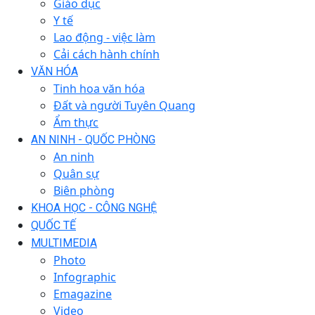
Giáo dục
Y tế
Lao động - việc làm
Cải cách hành chính
VĂN HÓA
Tinh hoa văn hóa
Đất và người Tuyên Quang
Ẩm thực
AN NINH - QUỐC PHÒNG
An ninh
Quân sự
Biên phòng
KHOA HỌC - CÔNG NGHỆ
QUỐC TẾ
MULTIMEDIA
Photo
Infographic
Emagazine
Video