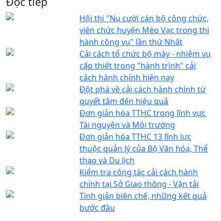
Đọc tiếp
Hội thi "Nụ cười cán bộ công chức,
viên chức huyện Mèo Vạc trong thi
hành công vụ" lần thứ Nhất
Cải cách tổ chức bộ máy - nhiệm vụ
cấp thiết trong "hành trình" cải
cách hành chính hiện nay
Đột phá về cải cách hành chính từ
quyết tâm đến hiệu quả
Đơn giản hóa TTHC trong lĩnh vực
Tài nguyên và Môi trường
Đơn giản hóa TTHC 13 lĩnh lực
thuộc quản lý của Bộ Văn hóa, Thể
thao và Du lịch
Kiểm tra công tác cải cách hành
chính tại Sở Giao thông - Vận tải
Tinh giản biên chế, những kết quả
bước đầu