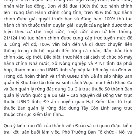
nhân viên lao động. Đơn vị đã đưa 100% thủ tục hành chính
lên Trung tâm Hành chính công tỉnh; trên 95% thủ tục hành
chính được giải quyết trước hạn và đúng hạn. 100% thủ tục
hành chính thuộc thẩm quyền giải quyết của ngành được thực
hiện theo cơ chế “một cửa”, “một cửa” điện tử liên thông.
21/124 thủ tục hành chính được cung cấp trực tuyến mức độ
3. Cùng với đó, 100% văn bản đến và đi được chuyển liên
thông trong nội bộ ngành đến từng cá nhân, đảm bảo tính
chính xác, kịp thời. Đặc biệt, thực hiện cải cách tổ chức bộ máy
hành chính Nhà nước, Sở Nông nghiệp và PTNT tỉnh đã phối
hợp, tham mưu cho UBND tỉnh sắp xếp lại bộ máy của đơn vị.
Trong đó, hoàn thành và trình UBND tỉnh Đề án sáp nhập Ban
quản lý Khu bảo tồn loài và sinh cảnh Voọc mũi hếch Khau Ca
và Ban quản lý rừng đặc dụng Du Già trực thuộc Sở thành Ban
quản lý Vườn quốc gia Du Già – Cao nguyên đá Đồng Văn trực
thuộc UBND tỉnh; Đề án chuyển giao Hạt Kiểm lâm từ trực
thuộc Ban quản lý rừng đặc dụng Tây Côn Lĩnh sang trực
thuộc Chi cục Kiểm lâm tỉnh…
Qua ý kiến trao đổi của thành viên Đoàn và cơ quan được kiểm
tra; kết luận buổi làm việc, Phó Trưởng Ban Tổ chức - Nội vụ