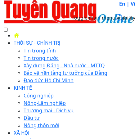
En |
Vi
Toggle main menu visibility
THỜI SỰ - CHÍNH TRỊ
Tin trong tỉnh
Tin trong nước
Xây dựng Đảng - Nhà nước - MTTQ
Bảo vệ nền tảng tư tưởng của Đảng
Đạo đức Hồ Chí Minh
KINH TẾ
Công nghiệp
Nông-Lâm nghiệp
Thương mại - Dịch vụ
Đầu tư
Nông thôn mới
XÃ HỘI