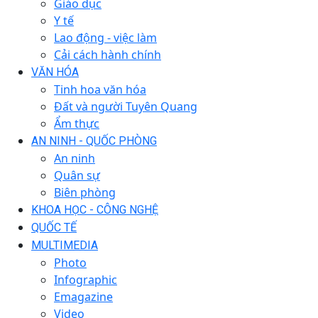
Giáo dục
Y tế
Lao động - việc làm
Cải cách hành chính
VĂN HÓA
Tinh hoa văn hóa
Đất và người Tuyên Quang
Ẩm thực
AN NINH - QUỐC PHÒNG
An ninh
Quân sự
Biên phòng
KHOA HỌC - CÔNG NGHỆ
QUỐC TẾ
MULTIMEDIA
Photo
Infographic
Emagazine
Video