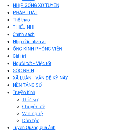
NHỊP SỐNG XỨ TUYÊN
PHÁP LUẬT
Thể thao
THIẾU NHI
Chính sách
Nhịp cầu nhân ái
ỐNG KÍNH PHÓNG VIÊN
Giải trí
Người tốt - Việc tốt
GÓC NHÌN
XÃ LUẬN - VẤN ĐỀ KỲ NÀY
NỀN TẢNG SỐ
Truyền hình
Thời sự
Chuyên đề
Văn nghệ
Dân tộc
Tuyên Quang qua ảnh