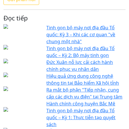
Đọc tiếp
Tinh gọn bộ máy nơi địa đầu Tổ
quốc: Kỳ 3 – Khi các cơ quan "về
chung một nhà"
Tinh gọn bộ máy nơi địa đầu Tổ
quốc – Kỳ 2: Bộ máy tinh gọn
Đức Xuân nỗ lực cải cách hành
chính phục vụ nhân dân
Hiệu quả ứng dụng công nghệ
thông tin tại Bảo hiểm Xã hội tỉnh
Ra mắt bộ phận "Tiếp nhận, cung
cấp các dịch vụ điện" tại Trung tâm
Hành chính công huyện Bắc Mê
Tinh gọn bộ máy nơi địa đầu Tổ
quốc – Kỳ 1: Thực tiễn tạo quyết
sách