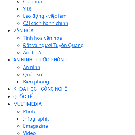
Giáo dục
Y tế
Lao động - việc làm
Cải cách hành chính
VĂN HÓA
Tinh hoa văn hóa
Đất và người Tuyên Quang
Ẩm thực
AN NINH - QUỐC PHÒNG
An ninh
Quân sự
Biên phòng
KHOA HỌC - CÔNG NGHỆ
QUỐC TẾ
MULTIMEDIA
Photo
Infographic
Emagazine
Video