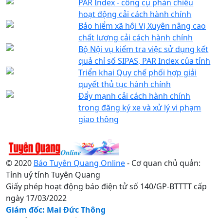
PAR Index - công cụ phản chiếu
hoạt động cải cách hành chính
Bảo hiểm xã hội Vị Xuyên nâng cao
chất lượng cải cách hành chính
Bộ Nội vụ kiểm tra việc sử dụng kết
quả chỉ số SIPAS, PAR Index của tỉnh
Triển khai Quy chế phối hợp giải
quyết thủ tục hành chính
Đẩy mạnh cải cách hành chính
trong đăng ký xe và xử lý vi phạm
giao thông
© 2020
Báo Tuyên Quang Online
- Cơ quan chủ quản:
Tỉnh uỷ tỉnh Tuyên Quang
Giấy phép hoạt động báo điện tử số 140/GP-BTTTT cấp
ngày 17/03/2022
Giám đốc: Mai Đức Thông