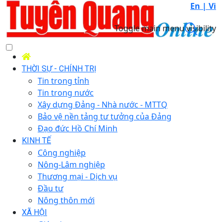
En |
Vi
Toggle main menu visibility
THỜI SỰ - CHÍNH TRỊ
Tin trong tỉnh
Tin trong nước
Xây dựng Đảng - Nhà nước - MTTQ
Bảo vệ nền tảng tư tưởng của Đảng
Đạo đức Hồ Chí Minh
KINH TẾ
Công nghiệp
Nông-Lâm nghiệp
Thương mại - Dịch vụ
Đầu tư
Nông thôn mới
XÃ HỘI