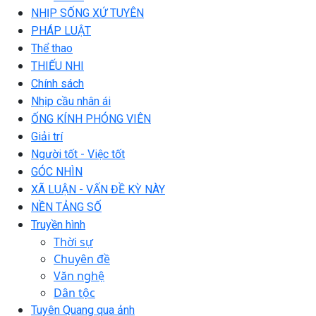
NHỊP SỐNG XỨ TUYÊN
PHÁP LUẬT
Thể thao
THIẾU NHI
Chính sách
Nhịp cầu nhân ái
ỐNG KÍNH PHÓNG VIÊN
Giải trí
Người tốt - Việc tốt
GÓC NHÌN
XÃ LUẬN - VẤN ĐỀ KỲ NÀY
NỀN TẢNG SỐ
Truyền hình
Thời sự
Chuyên đề
Văn nghệ
Dân tộc
Tuyên Quang qua ảnh