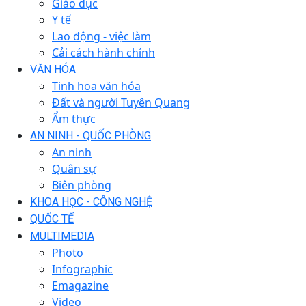
Giáo dục
Y tế
Lao động - việc làm
Cải cách hành chính
VĂN HÓA
Tinh hoa văn hóa
Đất và người Tuyên Quang
Ẩm thực
AN NINH - QUỐC PHÒNG
An ninh
Quân sự
Biên phòng
KHOA HỌC - CÔNG NGHỆ
QUỐC TẾ
MULTIMEDIA
Photo
Infographic
Emagazine
Video