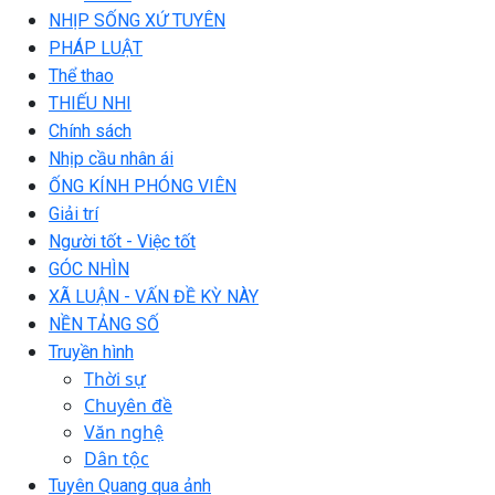
NHỊP SỐNG XỨ TUYÊN
PHÁP LUẬT
Thể thao
THIẾU NHI
Chính sách
Nhịp cầu nhân ái
ỐNG KÍNH PHÓNG VIÊN
Giải trí
Người tốt - Việc tốt
GÓC NHÌN
XÃ LUẬN - VẤN ĐỀ KỲ NÀY
NỀN TẢNG SỐ
Truyền hình
Thời sự
Chuyên đề
Văn nghệ
Dân tộc
Tuyên Quang qua ảnh