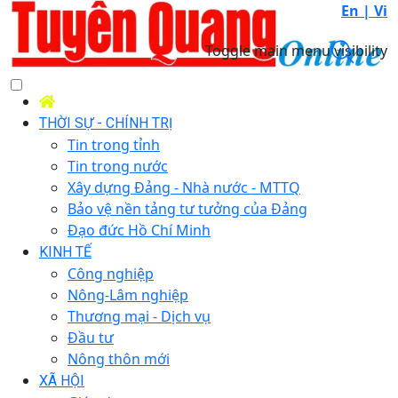
En |
Vi
Toggle main menu visibility
THỜI SỰ - CHÍNH TRỊ
Tin trong tỉnh
Tin trong nước
Xây dựng Đảng - Nhà nước - MTTQ
Bảo vệ nền tảng tư tưởng của Đảng
Đạo đức Hồ Chí Minh
KINH TẾ
Công nghiệp
Nông-Lâm nghiệp
Thương mại - Dịch vụ
Đầu tư
Nông thôn mới
XÃ HỘI