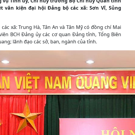
g vụ Tỉnh ủy, Chỉ huy trưởng Bộ Chỉ huy Quân tỉnh
t văn kiện đại hội Đảng bộ các xã: Sơn Vĩ, Sủng
 các xã: Trung Hà, Tân An và Tân Mỹ có đồng chí Mai
viên BCH Đảng ủy các cơ quan Đảng tỉnh, Tổng Biên
ang; lãnh đạo các sở, ban, ngành của tỉnh.