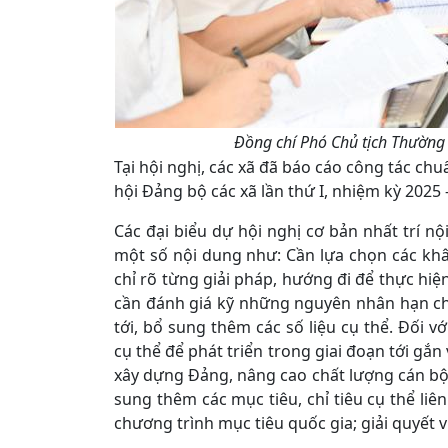
Đồng chí Phó Chủ tịch Thường 
Tại hội nghị, các xã đã báo cáo công tác chuẩ
hội Đảng bộ các xã lần thứ I, nhiệm kỳ 2025 
Các đại biểu dự hội nghị cơ bản nhất trí nộ
một số nội dung như: Cần lựa chọn các kh
chỉ rõ từng giải pháp, hướng đi để thực hiệ
cần đánh giá kỹ những nguyên nhân hạn ch
tới, bổ sung thêm các số liệu cụ thể. Đối
cụ thể để phát triển trong giai đoạn tới gắ
xây dựng Đảng, nâng cao chất lượng cán bộ p
sung thêm các mục tiêu, chỉ tiêu cụ thể liê
chương trình mục tiêu quốc gia; giải quyết v