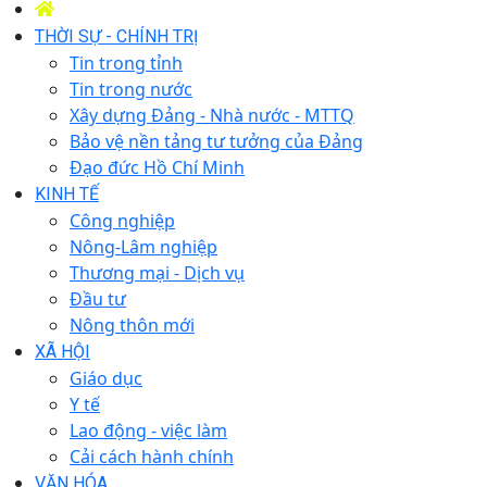
THỜI SỰ - CHÍNH TRỊ
Tin trong tỉnh
Tin trong nước
Xây dựng Đảng - Nhà nước - MTTQ
Bảo vệ nền tảng tư tưởng của Đảng
Đạo đức Hồ Chí Minh
KINH TẾ
Công nghiệp
Nông-Lâm nghiệp
Thương mại - Dịch vụ
Đầu tư
Nông thôn mới
XÃ HỘI
Giáo dục
Y tế
Lao động - việc làm
Cải cách hành chính
VĂN HÓA