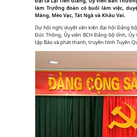
Đại tá Lại Tiến Giang, Ủy viên Ban Thườn
làm Trưởng đoàn có buổi làm việc, duyệ
Máng, Mèo Vạc, Tát Ngà và Khâu Vai.
Dự hội nghị duyệt văn kiện đại hội Đảng bộ
Đức Thông, Ủy viên BCH Đảng bộ tỉnh, Ủy 
tập Báo và phát thanh, truyền hình Tuyên Qu