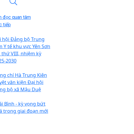
n đọc quan tâm
 tiếp
i hội Đảng bộ Trung
m Y tế khu vực Yên Sơn
 thứ VIII, nhiệm kỳ
25-2030
ng chí Hà Trung Kiên
yệt văn kiện Đại hội
ng bộ xã Mậu Duệ
ái Bình - kỳ vọng bứt
á trong giai đoạn mới