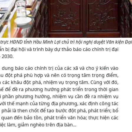
trực HĐND tỉnh Hầu Minh Lợi chủ trì hội nghị duyệt Văn kiện Đ
n bị đại hội và trình bày dự thảo báo cáo chính trị đại
- 2030.
i dung báo cáo chính trị của các xã và cho ý kiến vào
âu đột phá phù hợp và nên có trọng tâm trọng điểm,
n các khâu đột phá, nhiệm vụ trọng tâm. Cùng với đó,
ế để đề ra phương hướng phát triển trong thời gian
 với phần phương hướng, nhiệm vụ cần đề ra nhiệm vụ
n với thế mạnh của từng địa phương, xác định công tác
hải là then chốt để tạo bước đột phá, phát triển; bổ
n quan đến bảo tồn, phát triển văn hóa; thực hiện các
iệc làm, giảm nghèo trên địa bàn...