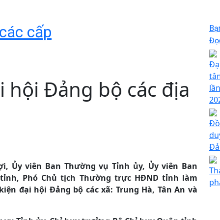
 các cấp
Bạ
Đọc
Đạ
tâ
i hội Đảng bộ các địa
lần
20
Đồ
du
Đả
i, Ủy viên Ban Thường vụ Tỉnh ủy, Ủy viên Ban
Th
tỉnh, Phó Chủ tịch Thường trực HĐND tỉnh làm
ph
kiện đại hội Đảng bộ các xã: Trung Hà, Tân An và