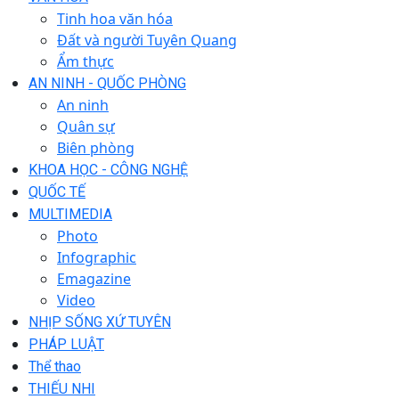
Tinh hoa văn hóa
Đất và người Tuyên Quang
Ẩm thực
AN NINH - QUỐC PHÒNG
An ninh
Quân sự
Biên phòng
KHOA HỌC - CÔNG NGHỆ
QUỐC TẾ
MULTIMEDIA
Photo
Infographic
Emagazine
Video
NHỊP SỐNG XỨ TUYÊN
PHÁP LUẬT
Thể thao
THIẾU NHI