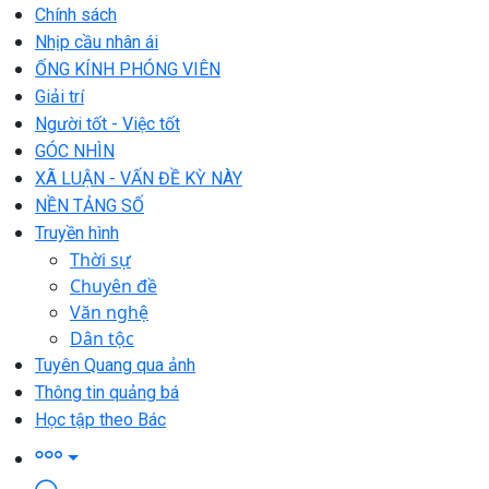
Chính sách
Nhịp cầu nhân ái
ỐNG KÍNH PHÓNG VIÊN
Giải trí
Người tốt - Việc tốt
GÓC NHÌN
XÃ LUẬN - VẤN ĐỀ KỲ NÀY
NỀN TẢNG SỐ
Truyền hình
Thời sự
Chuyên đề
Văn nghệ
Dân tộc
Tuyên Quang qua ảnh
Thông tin quảng bá
Học tập theo Bác