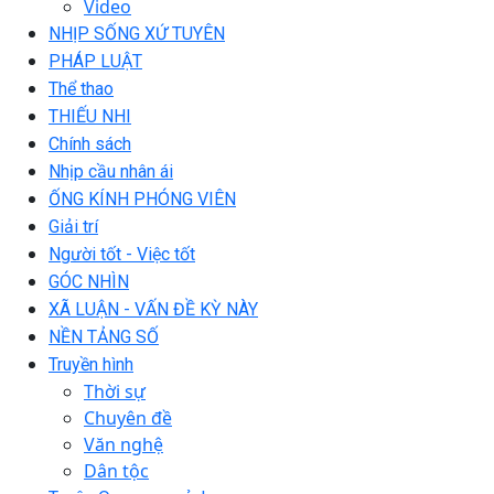
Video
NHỊP SỐNG XỨ TUYÊN
PHÁP LUẬT
Thể thao
THIẾU NHI
Chính sách
Nhịp cầu nhân ái
ỐNG KÍNH PHÓNG VIÊN
Giải trí
Người tốt - Việc tốt
GÓC NHÌN
XÃ LUẬN - VẤN ĐỀ KỲ NÀY
NỀN TẢNG SỐ
Truyền hình
Thời sự
Chuyên đề
Văn nghệ
Dân tộc