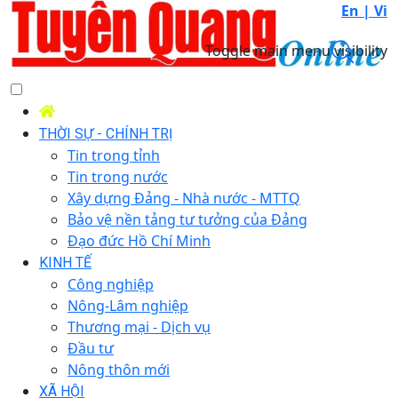
En |
Vi
Toggle main menu visibility
THỜI SỰ - CHÍNH TRỊ
Tin trong tỉnh
Tin trong nước
Xây dựng Đảng - Nhà nước - MTTQ
Bảo vệ nền tảng tư tưởng của Đảng
Đạo đức Hồ Chí Minh
KINH TẾ
Công nghiệp
Nông-Lâm nghiệp
Thương mại - Dịch vụ
Đầu tư
Nông thôn mới
XÃ HỘI