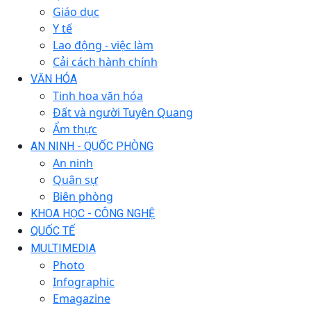
Giáo dục
Y tế
Lao động - việc làm
Cải cách hành chính
VĂN HÓA
Tinh hoa văn hóa
Đất và người Tuyên Quang
Ẩm thực
AN NINH - QUỐC PHÒNG
An ninh
Quân sự
Biên phòng
KHOA HỌC - CÔNG NGHỆ
QUỐC TẾ
MULTIMEDIA
Photo
Infographic
Emagazine