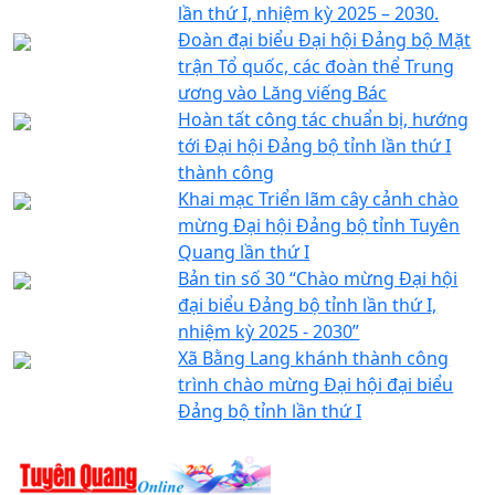
lần thứ I, nhiệm kỳ 2025 – 2030.
Đoàn đại biểu Đại hội Đảng bộ Mặt
trận Tổ quốc, các đoàn thể Trung
ương vào Lăng viếng Bác
Hoàn tất công tác chuẩn bị, hướng
tới Đại hội Đảng bộ tỉnh lần thứ I
thành công
Khai mạc Triển lãm cây cảnh chào
mừng Đại hội Đảng bộ tỉnh Tuyên
Quang lần thứ I
Bản tin số 30 “Chào mừng Đại hội
đại biểu Đảng bộ tỉnh lần thứ I,
nhiệm kỳ 2025 - 2030”
Xã Bằng Lang khánh thành công
trình chào mừng Đại hội đại biểu
Đảng bộ tỉnh lần thứ I