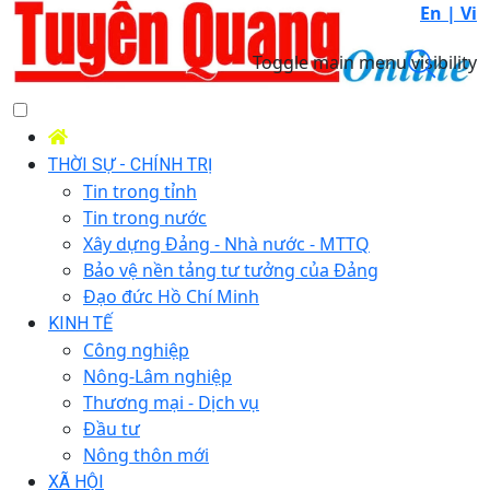
En |
Vi
Toggle main menu visibility
THỜI SỰ - CHÍNH TRỊ
Tin trong tỉnh
Tin trong nước
Xây dựng Đảng - Nhà nước - MTTQ
Bảo vệ nền tảng tư tưởng của Đảng
Đạo đức Hồ Chí Minh
KINH TẾ
Công nghiệp
Nông-Lâm nghiệp
Thương mại - Dịch vụ
Đầu tư
Nông thôn mới
XÃ HỘI