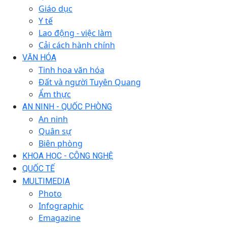
Giáo dục
Y tế
Lao động - việc làm
Cải cách hành chính
VĂN HÓA
Tinh hoa văn hóa
Đất và người Tuyên Quang
Ẩm thực
AN NINH - QUỐC PHÒNG
An ninh
Quân sự
Biên phòng
KHOA HỌC - CÔNG NGHỆ
QUỐC TẾ
MULTIMEDIA
Photo
Infographic
Emagazine