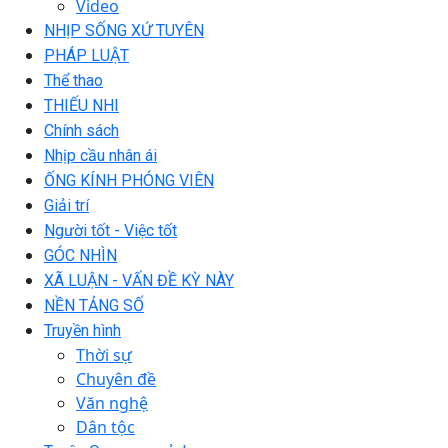
Video
NHỊP SỐNG XỨ TUYÊN
PHÁP LUẬT
Thể thao
THIẾU NHI
Chính sách
Nhịp cầu nhân ái
ỐNG KÍNH PHÓNG VIÊN
Giải trí
Người tốt - Việc tốt
GÓC NHÌN
XÃ LUẬN - VẤN ĐỀ KỲ NÀY
NỀN TẢNG SỐ
Truyền hình
Thời sự
Chuyên đề
Văn nghệ
Dân tộc