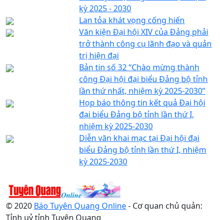
kỳ 2025 - 2030
Lan tỏa khát vọng cống hiến
Văn kiện Đại hội XIV của Đảng phải
trở thành công cụ lãnh đạo và quản
trị hiện đại
Bản tin số 32 “Chào mừng thành
công Đại hội đại biểu Đảng bộ tỉnh
lần thứ nhất, nhiệm kỳ 2025-2030”
Họp báo thông tin kết quả Đại hội
đại biểu Đảng bộ tỉnh lần thứ I,
nhiệm kỳ 2025-2030
Diễn văn khai mạc tại Đại hội đại
biểu Đảng bộ tỉnh lần thứ I, nhiệm
kỳ 2025-2030
© 2020
Báo Tuyên Quang Online
- Cơ quan chủ quản:
Tỉnh uỷ tỉnh Tuyên Quang