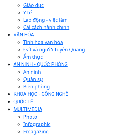
Giáo dục
Y tế
Lao động - việc làm
Cải cách hành chính
VĂN HÓA
Tinh hoa văn hóa
Đất và người Tuyên Quang
Ẩm thực
AN NINH - QUỐC PHÒNG
An ninh
Quân sự
Biên phòng
KHOA HỌC - CÔNG NGHỆ
QUỐC TẾ
MULTIMEDIA
Photo
Infographic
Emagazine