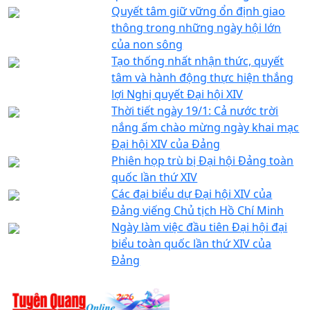
Quyết tâm giữ vững ổn định giao
thông trong những ngày hội lớn
của non sông
Tạo thống nhất nhận thức, quyết
tâm và hành động thực hiện thắng
lợi Nghị quyết Đại hội XIV
Thời tiết ngày 19/1: Cả nước trời
nắng ấm chào mừng ngày khai mạc
Đại hội XIV của Đảng
Phiên họp trù bị Đại hội Đảng toàn
quốc lần thứ XIV
Các đại biểu dự Đại hội XIV của
Đảng viếng Chủ tịch Hồ Chí Minh
Ngày làm việc đầu tiên Đại hội đại
biểu toàn quốc lần thứ XIV của
Đảng