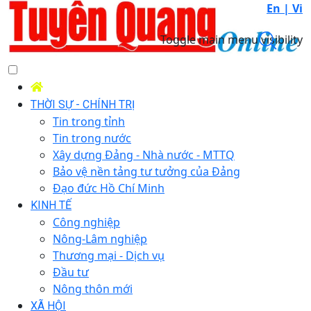
En |
Vi
Toggle main menu visibility
THỜI SỰ - CHÍNH TRỊ
Tin trong tỉnh
Tin trong nước
Xây dựng Đảng - Nhà nước - MTTQ
Bảo vệ nền tảng tư tưởng của Đảng
Đạo đức Hồ Chí Minh
KINH TẾ
Công nghiệp
Nông-Lâm nghiệp
Thương mại - Dịch vụ
Đầu tư
Nông thôn mới
XÃ HỘI