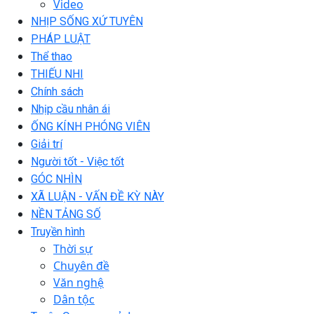
Video
NHỊP SỐNG XỨ TUYÊN
PHÁP LUẬT
Thể thao
THIẾU NHI
Chính sách
Nhịp cầu nhân ái
ỐNG KÍNH PHÓNG VIÊN
Giải trí
Người tốt - Việc tốt
GÓC NHÌN
XÃ LUẬN - VẤN ĐỀ KỲ NÀY
NỀN TẢNG SỐ
Truyền hình
Thời sự
Chuyên đề
Văn nghệ
Dân tộc