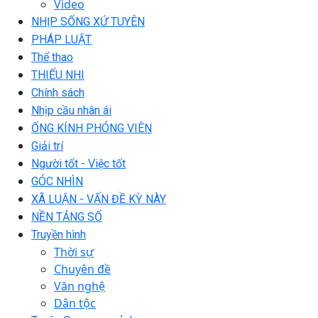
Video
NHỊP SỐNG XỨ TUYÊN
PHÁP LUẬT
Thể thao
THIẾU NHI
Chính sách
Nhịp cầu nhân ái
ỐNG KÍNH PHÓNG VIÊN
Giải trí
Người tốt - Việc tốt
GÓC NHÌN
XÃ LUẬN - VẤN ĐỀ KỲ NÀY
NỀN TẢNG SỐ
Truyền hình
Thời sự
Chuyên đề
Văn nghệ
Dân tộc