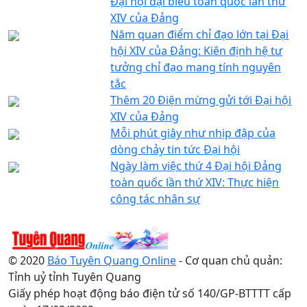
Đại hội đại biểu toàn quốc lần thứ
XIV của Đảng
Năm quan điểm chỉ đạo lớn tại Đại
hội XIV của Đảng: Kiên định hệ tư
tưởng chỉ đạo mang tính nguyên
tắc
Thêm 20 Điện mừng gửi tới Đại hội
XIV của Đảng
Mỗi phút giây như nhịp đập của
dòng chảy tin tức Đại hội
Ngày làm việc thứ 4 Đại hội Đảng
toàn quốc lần thứ XIV: Thực hiện
công tác nhân sự
© 2020
Báo Tuyên Quang Online
- Cơ quan chủ quản:
Tỉnh uỷ tỉnh Tuyên Quang
Giấy phép hoạt động báo điện tử số 140/GP-BTTTT cấp