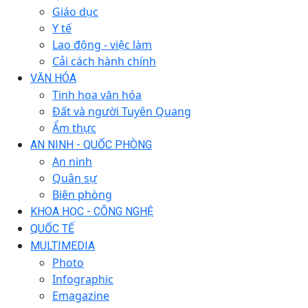
Giáo dục
Y tế
Lao động - việc làm
Cải cách hành chính
VĂN HÓA
Tinh hoa văn hóa
Đất và người Tuyên Quang
Ẩm thực
AN NINH - QUỐC PHÒNG
An ninh
Quân sự
Biên phòng
KHOA HỌC - CÔNG NGHỆ
QUỐC TẾ
MULTIMEDIA
Photo
Infographic
Emagazine