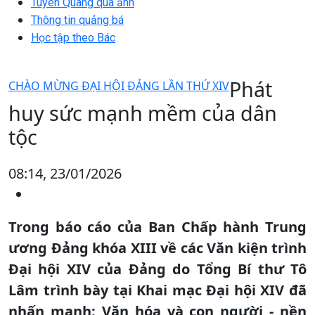
Tuyên Quang qua ảnh
Thông tin quảng bá
Học tập theo Bác
Phát
CHÀO MỪNG ĐẠI HỘI ĐẢNG LẦN THỨ XIV
huy sức mạnh mềm của dân
tộc
08:14, 23/01/2026
Trong báo cáo của Ban Chấp hành Trung
ương Đảng khóa XIII về các Văn kiện trình
Đại hội XIV của Đảng do Tổng Bí thư Tô
Lâm trình bày tại Khai mạc Đại hội XIV đã
nhấn mạnh: Văn hóa và con người - nền