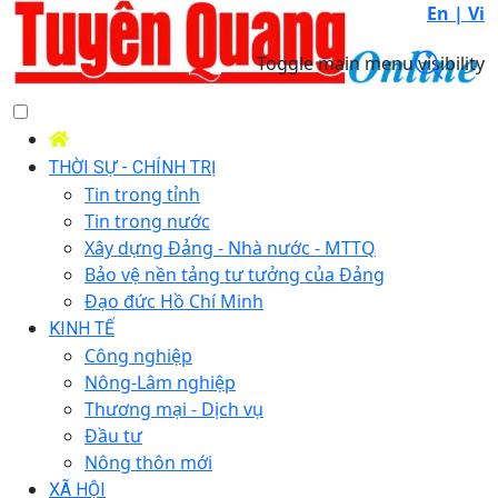
En |
Vi
Toggle main menu visibility
THỜI SỰ - CHÍNH TRỊ
Tin trong tỉnh
Tin trong nước
Xây dựng Đảng - Nhà nước - MTTQ
Bảo vệ nền tảng tư tưởng của Đảng
Đạo đức Hồ Chí Minh
KINH TẾ
Công nghiệp
Nông-Lâm nghiệp
Thương mại - Dịch vụ
Đầu tư
Nông thôn mới
XÃ HỘI