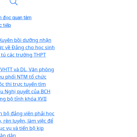
n đọc quan tâm
 tiếp
 Xuyên bồi dưỡng nhận
ức về Đảng cho học sinh
 tú các trường THPT
 VHTT và DL, Văn phòng
ều phối NTM tổ chức
ộc thi trực tuyến tìm
ểu Nghị quyết của BCH
ng bộ tỉnh khóa XVII
n bộ đảng viên phải học
, rèn luyện, làm việc để
ục vụ và tiến bộ kịp
ân dân