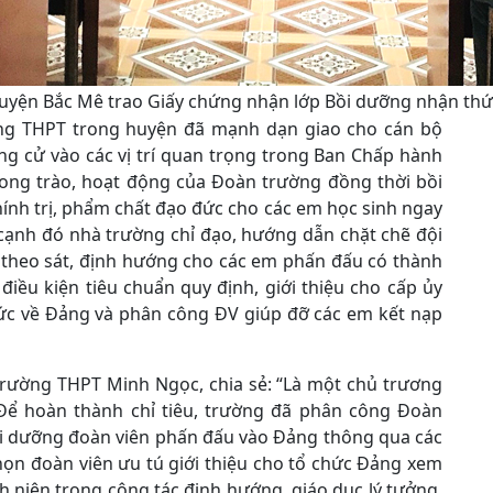
huyện Bắc Mê trao Giấy chứng nhận lớp Bồi dưỡng nhận th
ường THPT trong huyện đã mạnh dạn giao cho cán bộ
g cử vào các vị trí quan trọng trong Ban Chấp hành
hong trào, hoạt động của Đoàn trường đồng thời bồi
nh trị, phẩm chất đạo đức cho các em học sinh ngay
cạnh đó nhà trường chỉ đạo, hướng dẫn chặt chẽ đội
 theo sát, định hướng cho các em phấn đấu có thành
điều kiện tiêu chuẩn quy định, giới thiệu cho cấp ủy
ức về Đảng và phân công ĐV giúp đỡ các em kết nạp
rường THPT Minh Ngọc, chia sẻ: “Là một chủ trương
 Để hoàn thành chỉ tiêu, trường đã phân công Đoàn
ồi dưỡng đoàn viên phấn đấu vào Đảng thông qua các
họn đoàn viên ưu tú giới thiệu cho tổ chức Đảng xem
nh niên trong công tác định hướng, giáo dục lý tưởng,