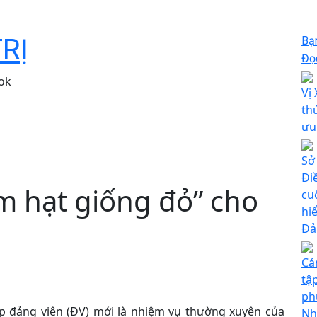
TRỊ
Bạ
Đọc
ok
Vị
th
ưu
Sở
Đi
 hạt giống đỏ” cho
cu
hi
Đả
Cá
tập
ph
ạp đảng viên (ĐV) mới là nhiệm vụ thường xuyên của
Nh