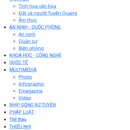
Tinh hoa văn hóa
Đất và người Tuyên Quang
Ẩm thực
AN NINH - QUỐC PHÒNG
An ninh
Quân sự
Biên phòng
KHOA HỌC - CÔNG NGHỆ
QUỐC TẾ
MULTIMEDIA
Photo
Infographic
Emagazine
Video
NHỊP SỐNG XỨ TUYÊN
PHÁP LUẬT
Thể thao
THIẾU NHI