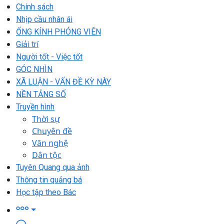
Chính sách
Nhịp cầu nhân ái
ỐNG KÍNH PHÓNG VIÊN
Giải trí
Người tốt - Việc tốt
GÓC NHÌN
XÃ LUẬN - VẤN ĐỀ KỲ NÀY
NỀN TẢNG SỐ
Truyền hình
Thời sự
Chuyên đề
Văn nghệ
Dân tộc
Tuyên Quang qua ảnh
Thông tin quảng bá
Học tập theo Bác