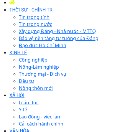
THỜI SỰ - CHÍNH TRỊ
Tin trong tỉnh
Tin trong nước
Xây dựng Đảng - Nhà nước - MTTQ
Bảo vệ nền tảng tư tưởng của Đảng
Đạo đức Hồ Chí Minh
KINH TẾ
Công nghiệp
Nông-Lâm nghiệp
Thương mại - Dịch vụ
Đầu tư
Nông thôn mới
XÃ HỘI
Giáo dục
Y tế
Lao động - việc làm
Cải cách hành chính
VĂN HÓA