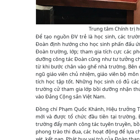
Trung tâm Chính trị 
Để tạo nguồn ĐV trẻ là học sinh, các tr
Đoàn định hướng cho học sinh phấn đấu ứn
Đoàn trường, lớp; tham gia tích cực các p
dưỡng công tác Đoàn cũng như tư tưởng chí
từ khi bước chân vào ghế nhà trường. Bên 
ngũ giáo viên chủ nhiệm, giáo viên bộ môn
tích học tập tốt. Những học sinh có đủ các 
trường cử tham gia lớp bồi dưỡng nhận th
vào Đảng Cộng sản Việt Nam.
Đồng chí Phạm Quốc Khánh, Hiệu trưởng T
mới và được tổ chức đầu tiên tại trường.
trường đẩy mạnh công tác tuyên truyền, b
phong trào thi đua, các hoạt động để lựa c
xét, kết nạp. Phát huy vai trò của Đoàn tha