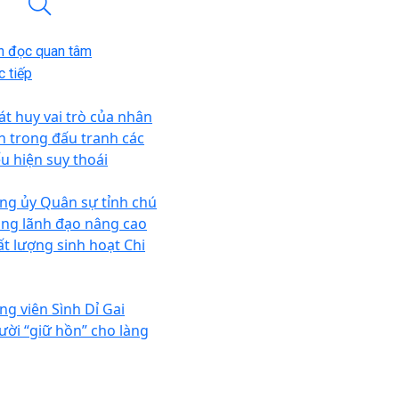
n đọc quan tâm
 tiếp
át huy vai trò của nhân
n trong đấu tranh các
ểu hiện suy thoái
ng ủy Quân sự tỉnh chú
ọng lãnh đạo nâng cao
ất lượng sinh hoạt Chi
ng viên Sình Dỉ Gai
ười “giữ hồn” cho làng