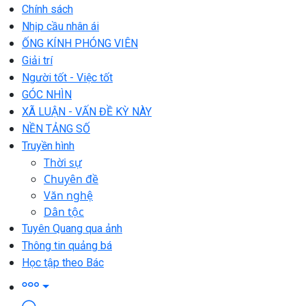
Chính sách
Nhịp cầu nhân ái
ỐNG KÍNH PHÓNG VIÊN
Giải trí
Người tốt - Việc tốt
GÓC NHÌN
XÃ LUẬN - VẤN ĐỀ KỲ NÀY
NỀN TẢNG SỐ
Truyền hình
Thời sự
Chuyên đề
Văn nghệ
Dân tộc
Tuyên Quang qua ảnh
Thông tin quảng bá
Học tập theo Bác