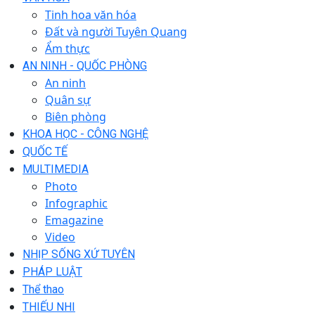
Tinh hoa văn hóa
Đất và người Tuyên Quang
Ẩm thực
AN NINH - QUỐC PHÒNG
An ninh
Quân sự
Biên phòng
KHOA HỌC - CÔNG NGHỆ
QUỐC TẾ
MULTIMEDIA
Photo
Infographic
Emagazine
Video
NHỊP SỐNG XỨ TUYÊN
PHÁP LUẬT
Thể thao
THIẾU NHI