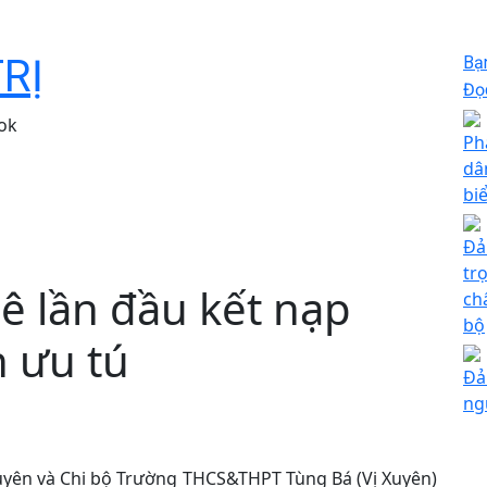
TRỊ
Bạ
Đọc
ok
Ph
dâ
bi
Đả
tr
ê lần đầu kết nạp
ch
bộ
h ưu tú
Đả
ng
Xuyên và Chi bộ Trường THCS&THPT Tùng Bá (Vị Xuyên)