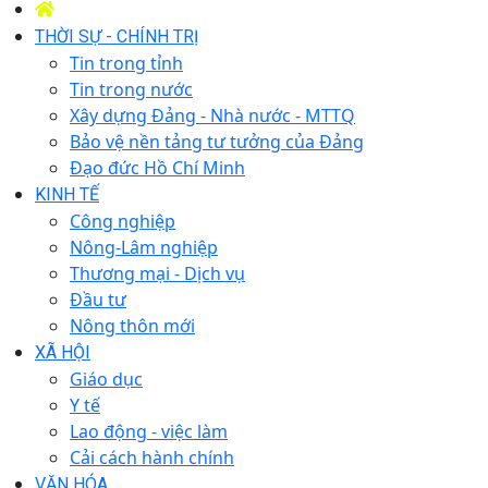
THỜI SỰ - CHÍNH TRỊ
Tin trong tỉnh
Tin trong nước
Xây dựng Đảng - Nhà nước - MTTQ
Bảo vệ nền tảng tư tưởng của Đảng
Đạo đức Hồ Chí Minh
KINH TẾ
Công nghiệp
Nông-Lâm nghiệp
Thương mại - Dịch vụ
Đầu tư
Nông thôn mới
XÃ HỘI
Giáo dục
Y tế
Lao động - việc làm
Cải cách hành chính
VĂN HÓA