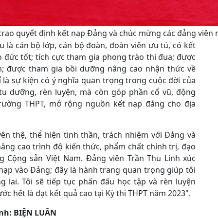
trao quyết định kết nạp Đảng và chúc mừng các đảng viên 
là cán bộ lớp, cán bộ đoàn, đoàn viên ưu tú, có kết
o đức tốt; tích cực tham gia phong trào thi đua; được
ện; được tham gia bồi dưỡng nâng cao nhận thức về
ỉ là sự kiện có ý nghĩa quan trọng trong cuộc đời của
 tu dưỡng, rèn luyện, mà còn góp phần cổ vũ, động
trường THPT, mở rộng nguồn kết nạp đảng cho địa
uyên thệ, thể hiện tinh thần, trách nhiệm với Đảng và
âng cao trình độ kiến thức, phẩm chất chính trị, đạo
ng Cộng sản Việt Nam. Đảng viên Trần Thu Linh xúc
 nạp vào Đảng; đây là hành trang quan trọng giúp tôi
 lai. Tôi sẽ tiếp tục phấn đấu học tập và rèn luyện
ớc hết là đạt kết quả cao tại Kỳ thi THPT năm 2023".
ảnh: BIỆN LUÂN