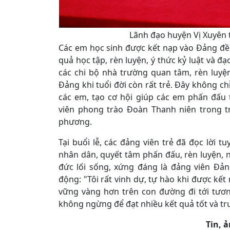
Lãnh đạo huyện Vị Xuyên 
Các em học sinh được kết nạp vào Đảng đều 
quả học tập, rèn luyện, ý thức kỷ luật và đạ
các chi bộ nhà trường quan tâm, rèn luy
Đảng khi tuổi đời còn rất trẻ. Đây không ch
các em, tạo cơ hội giúp các em phấn đấu
viên phong trào Đoàn Thanh niên trong 
phương.
Tại buổi lễ, các đảng viên trẻ đã đọc lời t
nhân dân, quyết tâm phấn đấu, rèn luyện, n
đức lối sống, xứng đáng là đảng viên Đả
động: "Tôi rất vinh dự, tự hào khi được kết
vững vàng hơn trên con đường đi tới tương
không ngừng để đạt nhiều kết quả tốt và trư
Tin, 