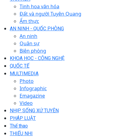
Tinh hoa văn hóa
Đất và người Tuyên Quang
Ẩm thực
AN NINH - QUỐC PHÒNG
An ninh
Quân sự
Biên phòng
KHOA HỌC - CÔNG NGHỆ
QUỐC TẾ
MULTIMEDIA
Photo
Infographic
Emagazine
Video
NHỊP SỐNG XỨ TUYÊN
PHÁP LUẬT
Thể thao
THIẾU NHI