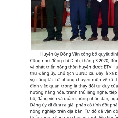
Huyện ủy Đồng Văn công bố quyết định 
Cũng như đồng chí Dính, tháng 3.2020, đồ
và phát triển nông thôn huyện được BTV Hu
thư Đảng ủy, Chủ tịch UBND xã. Đây là xã b
vụ công tác từ phòng chuyên môn về xã t
định việc quan trọng là thay đổi tư duy củ
hướng hàng hóa, tranh thủ lắng nghe, tiếp 
bộ, đảng viên và quần chúng nhân dân, nga
Đảng ủy xã đưa ra giải pháp có tính đột phá 
nông nghiệp trên địa bàn. Từ đó đã vận độ
thấp sang trồng rau chuyên canh liền khoản