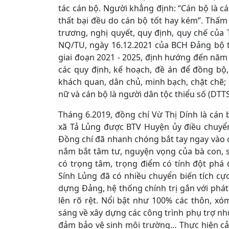
tác cán bộ. Người khẳng định: “Cán bộ là cá
thất bại đều do cán bộ tốt hay kém”. Thấm
trương, nghị quyết, quy định, quy chế của
NQ/TU, ngày 16.12.2021 của BCH Đảng bộ t
giai đoạn 2021 - 2025, định hướng đến nă
các quy định, kế hoạch, đề án để đồng bộ
khách quan, dân chủ, minh bạch, chặt chẽ;
nữ và cán bộ là người dân tộc thiểu số (DTTS
Tháng 6.2019, đồng chí Vừ Thị Dính là cán
xã Tả Lủng được BTV Huyện ủy điều chuyển
Đồng chí đã nhanh chóng bắt tay ngay vào 
nắm bắt tâm tư, nguyện vọng của bà con, 
có trọng tâm, trọng điểm có tính đột phá 
Sính Lủng đã có nhiều chuyển biến tích cực
dựng Đảng, hệ thống chính trị gắn với phát 
lên rõ rệt. Nổi bật như 100% các thôn, x
sáng về xây dựng các công trình phụ trợ như
đảm bảo vệ sinh môi trường… Thực hiện cải