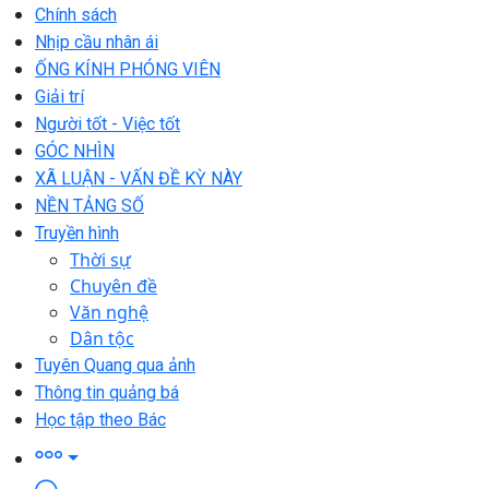
Chính sách
Nhịp cầu nhân ái
ỐNG KÍNH PHÓNG VIÊN
Giải trí
Người tốt - Việc tốt
GÓC NHÌN
XÃ LUẬN - VẤN ĐỀ KỲ NÀY
NỀN TẢNG SỐ
Truyền hình
Thời sự
Chuyên đề
Văn nghệ
Dân tộc
Tuyên Quang qua ảnh
Thông tin quảng bá
Học tập theo Bác