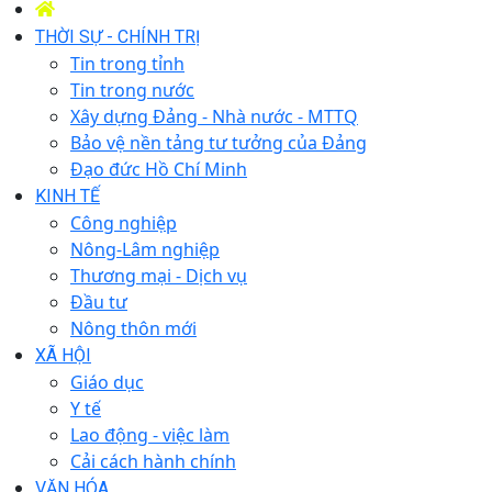
THỜI SỰ - CHÍNH TRỊ
Tin trong tỉnh
Tin trong nước
Xây dựng Đảng - Nhà nước - MTTQ
Bảo vệ nền tảng tư tưởng của Đảng
Đạo đức Hồ Chí Minh
KINH TẾ
Công nghiệp
Nông-Lâm nghiệp
Thương mại - Dịch vụ
Đầu tư
Nông thôn mới
XÃ HỘI
Giáo dục
Y tế
Lao động - việc làm
Cải cách hành chính
VĂN HÓA