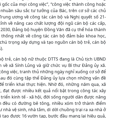
i gốc của mọi công việc”, “công việc thành công hoặc
 nhuần sâu sắc tư tưởng của Bác, trên cơ sở các chủ
 Trung ương về công tác cán bộ và Nghị quyết số 21-
ỉnh về nâng cao chất lượng đội ngũ cán bộ các cấp,
m 2030, Đảng bộ huyện Đồng Văn đã cụ thể hóa thành
, thống nhất về công tác cán bộ đảm bảo khoa học,
 chú trọng xây dựng và tạo nguồn cán bộ trẻ, cán bộ
).
 bộ trẻ, cán bộ nữ thuộc DTTS đang là Chủ tịch UBND
 về xã Sính Lủng và giữ chức vụ Bí thư Đảng ủy xã.
công việc, tranh thủ những ngày nghỉ xuống cơ sở để
sau đó cùng tập thể Đảng ủy lựa chọn những vấn đề
để triển khai thực hiện. Nhờ đó, những năm qua, xã
, đạt được nhiều kết quả nổi bật trong công tác xây
triển kinh tế - xã hội, đời sống người dân được nâng
óm đều có đường bê tông, nhiều xóm trở thành điểm
 nhà vệ sinh, nhà tắm, di dời chuồng trại ra xa nhà ở
 tạo được 16 vườn tạp, bước đầu mang lại hiệu quả,