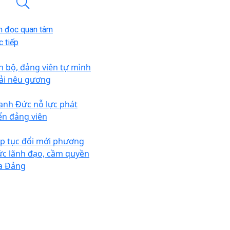
n đọc quan tâm
 tiếp
n bộ, đảng viên tự mình
ải nêu gương
anh Đức nỗ lực phát
iển đảng viên
ếp tục đổi mới phương
ức lãnh đạo, cầm quyền
a Đảng