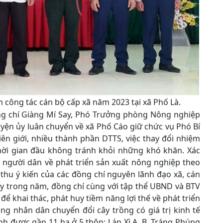
công tác cán bộ cấp xã năm 2023 tại xã Phố Là.
ng chí Giàng Mí Say, Phó Trưởng phòng Nông nghiệp
yện ủy luân chuyển về xã Phố Cáo giữ chức vụ Phó Bí
iên giới, nhiều thành phần DTTS, việc thay đổi nhiệm
hời gian đầu không tránh khỏi những khó khăn. Xác
a người dân về phát triển sản xuất nông nghiệp theo
thu ý kiến của các đồng chí nguyên lãnh đạo xã, cán
y trong năm, đồng chí cùng với tập thể UBND và BTV
để khai thác, phát huy tiềm năng lợi thế về phát triển
ng nhân dân chuyển đổi cây trồng có giá trị kinh tế
h được gần 11 ha ở 5 thôn: Lán Xì A, B, Tráng Phúng