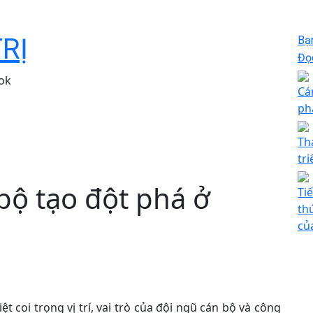
TRỊ
Bạ
Đọc
ok
Cá
ph
Th
tr
bộ tạo đột phá ở
Ti
th
củ
ệt coi trọng vị trí, vai trò của đội ngũ cán bộ và công