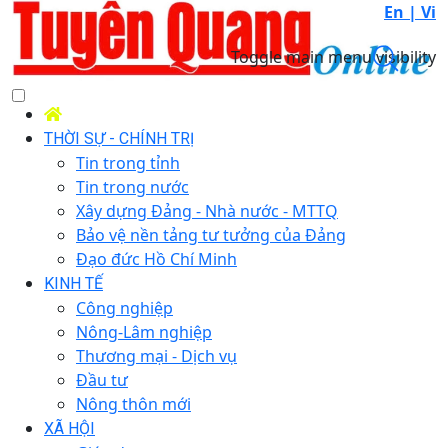
En |
Vi
Toggle main menu visibility
THỜI SỰ - CHÍNH TRỊ
Tin trong tỉnh
Tin trong nước
Xây dựng Đảng - Nhà nước - MTTQ
Bảo vệ nền tảng tư tưởng của Đảng
Đạo đức Hồ Chí Minh
KINH TẾ
Công nghiệp
Nông-Lâm nghiệp
Thương mại - Dịch vụ
Đầu tư
Nông thôn mới
XÃ HỘI