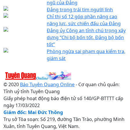
ngũ của Đảng
Đảng trong trái tim người lính
Chỉ thị số 12 góp phần nâng cao
năng lực, sức chiến đấu của Đảng
Đảng ủy Công an tỉnh chú trọng xây
dựng “Chi bộ bốn tốt, Đảng bộ bốn
tốt”
Phòng ngừa sai phạm qua kiểm tra,
giám sát
© 2020
Báo Tuyên Quang Online
- Cơ quan chủ quản:
Tỉnh uỷ tỉnh Tuyên Quang
Giấy phép hoạt động báo điện tử số 140/GP-BTTTT cấp
ngày 17/03/2022
Giám đốc: Mai Đức Thông
Trụ sở Tòa soạn: Số 219, đường Tân Trào, phường Minh
Xuân, tỉnh Tuyên Quang, Việt Nam.