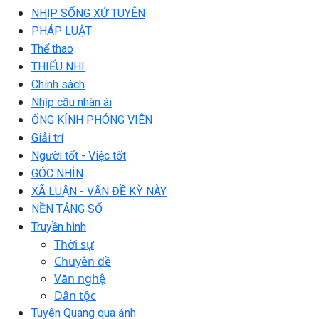
NHỊP SỐNG XỨ TUYÊN
PHÁP LUẬT
Thể thao
THIẾU NHI
Chính sách
Nhịp cầu nhân ái
ỐNG KÍNH PHÓNG VIÊN
Giải trí
Người tốt - Việc tốt
GÓC NHÌN
XÃ LUẬN - VẤN ĐỀ KỲ NÀY
NỀN TẢNG SỐ
Truyền hình
Thời sự
Chuyên đề
Văn nghệ
Dân tộc
Tuyên Quang qua ảnh