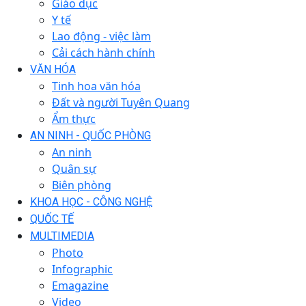
Giáo dục
Y tế
Lao động - việc làm
Cải cách hành chính
VĂN HÓA
Tinh hoa văn hóa
Đất và người Tuyên Quang
Ẩm thực
AN NINH - QUỐC PHÒNG
An ninh
Quân sự
Biên phòng
KHOA HỌC - CÔNG NGHỆ
QUỐC TẾ
MULTIMEDIA
Photo
Infographic
Emagazine
Video