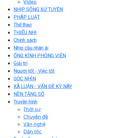
Video
NHỊP SỐNG XỨ TUYÊN
PHÁP LUẬT
Thể thao
THIẾU NHI
Chính sách
Nhịp cầu nhân ái
ỐNG KÍNH PHÓNG VIÊN
Giải trí
Người tốt - Việc tốt
GÓC NHÌN
XÃ LUẬN - VẤN ĐỀ KỲ NÀY
NỀN TẢNG SỐ
Truyền hình
Thời sự
Chuyên đề
Văn nghệ
Dân tộc