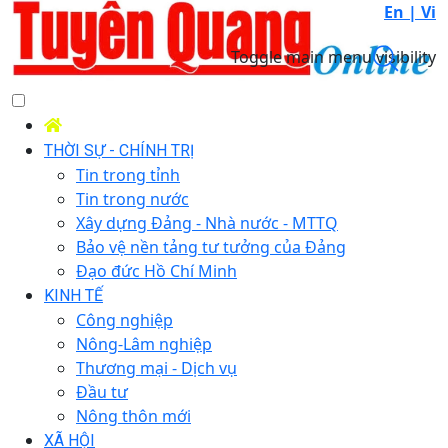
En |
Vi
Toggle main menu visibility
THỜI SỰ - CHÍNH TRỊ
Tin trong tỉnh
Tin trong nước
Xây dựng Đảng - Nhà nước - MTTQ
Bảo vệ nền tảng tư tưởng của Đảng
Đạo đức Hồ Chí Minh
KINH TẾ
Công nghiệp
Nông-Lâm nghiệp
Thương mại - Dịch vụ
Đầu tư
Nông thôn mới
XÃ HỘI