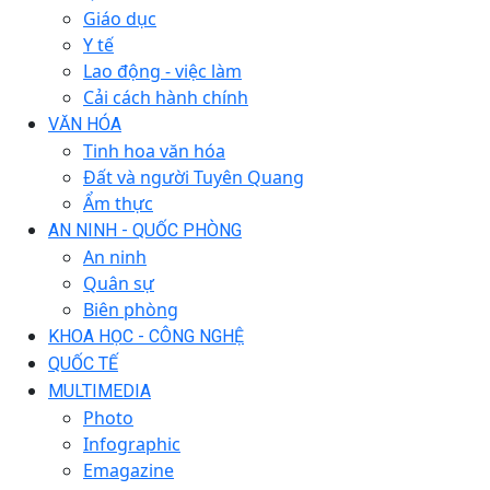
Giáo dục
Y tế
Lao động - việc làm
Cải cách hành chính
VĂN HÓA
Tinh hoa văn hóa
Đất và người Tuyên Quang
Ẩm thực
AN NINH - QUỐC PHÒNG
An ninh
Quân sự
Biên phòng
KHOA HỌC - CÔNG NGHỆ
QUỐC TẾ
MULTIMEDIA
Photo
Infographic
Emagazine