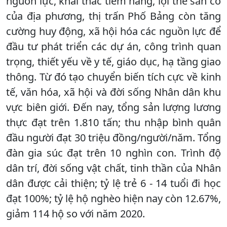
nguồn lực, khai thác tiềm năng, lợi thế sẵn có
của địa phương, thị trấn Phố Bảng còn tăng
cường huy động, xã hội hóa các nguồn lực để
đầu tư phát triển các dự án, công trình quan
trọng, thiết yếu về y tế, giáo dục, hạ tầng giao
thông. Từ đó tạo chuyển biến tích cực về kinh
tế, văn hóa, xã hội và đời sống Nhân dân khu
vực biên giới. Đến nay, tổng sản lượng lương
thực đạt trên 1.810 tấn; thu nhập bình quân
đầu người đạt 30 triệu đồng/người/năm. Tổng
đàn gia súc đạt trên 10 nghìn con. Trình độ
dân trí, đời sống vật chất, tinh thần của Nhân
dân được cải thiện; tỷ lệ trẻ 6 - 14 tuổi đi học
đạt 100%; tỷ lệ hộ nghèo hiện nay còn 12.67%,
giảm 114 hộ so với năm 2020.