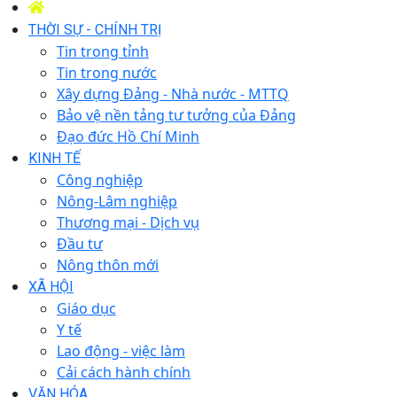
THỜI SỰ - CHÍNH TRỊ
Tin trong tỉnh
Tin trong nước
Xây dựng Đảng - Nhà nước - MTTQ
Bảo vệ nền tảng tư tưởng của Đảng
Đạo đức Hồ Chí Minh
KINH TẾ
Công nghiệp
Nông-Lâm nghiệp
Thương mại - Dịch vụ
Đầu tư
Nông thôn mới
XÃ HỘI
Giáo dục
Y tế
Lao động - việc làm
Cải cách hành chính
VĂN HÓA