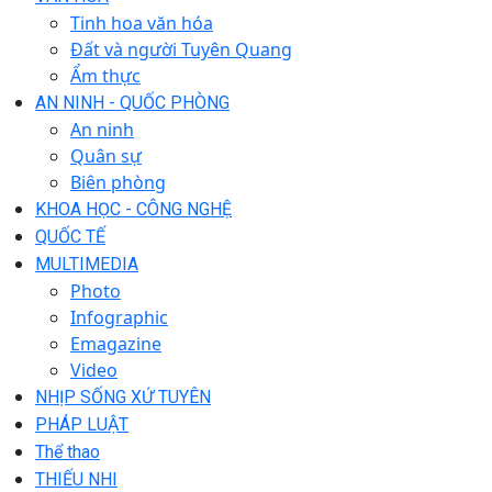
Tinh hoa văn hóa
Đất và người Tuyên Quang
Ẩm thực
AN NINH - QUỐC PHÒNG
An ninh
Quân sự
Biên phòng
KHOA HỌC - CÔNG NGHỆ
QUỐC TẾ
MULTIMEDIA
Photo
Infographic
Emagazine
Video
NHỊP SỐNG XỨ TUYÊN
PHÁP LUẬT
Thể thao
THIẾU NHI