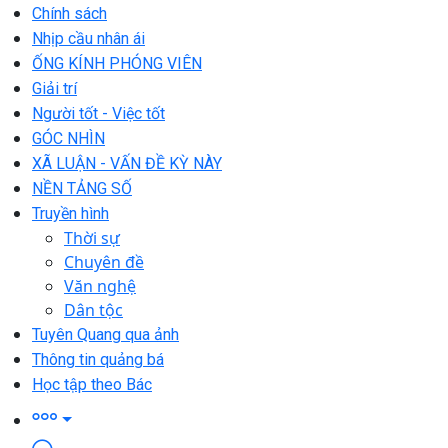
Chính sách
Nhịp cầu nhân ái
ỐNG KÍNH PHÓNG VIÊN
Giải trí
Người tốt - Việc tốt
GÓC NHÌN
XÃ LUẬN - VẤN ĐỀ KỲ NÀY
NỀN TẢNG SỐ
Truyền hình
Thời sự
Chuyên đề
Văn nghệ
Dân tộc
Tuyên Quang qua ảnh
Thông tin quảng bá
Học tập theo Bác