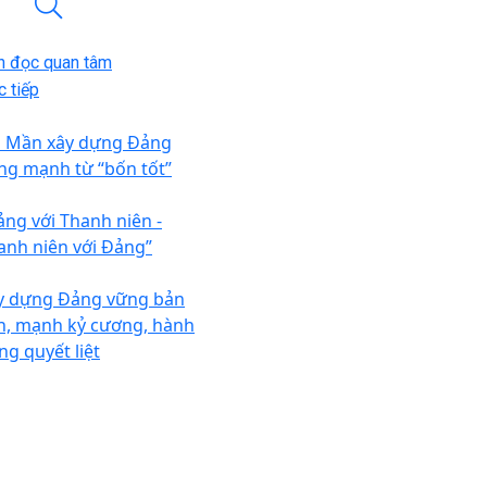
n đọc quan tâm
 tiếp
n Mần xây dựng Đảng
ng mạnh từ “bốn tốt”
ảng với Thanh niên -
anh niên với Đảng”
y dựng Đảng vững bản
nh, mạnh kỷ cương, hành
ng quyết liệt