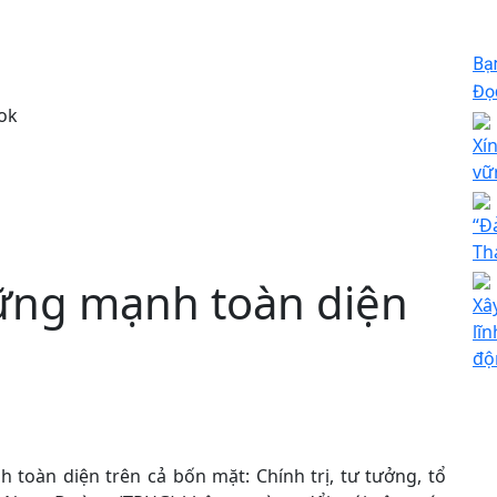
Bạ
Đọc
ok
Xí
vữ
“Đ
Th
ững mạnh toàn diện
Xâ
lĩ
độ
toàn diện trên cả bốn mặt: Chính trị, tư tưởng, tổ